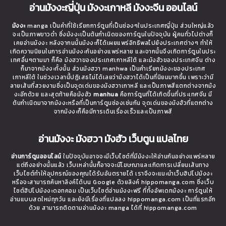
อ่านมังงะญี่ปุ่น มังงะเกาหลี มังงะจีน ออนไลน์
มังงะ
manga เป็นคำที่ใช้เรียกการ์ตูนที่เป็นช่องๆในประเทศญี่ปุ่น ส่วนใหญ่แล้ว
จะเป็นภาพขาวดำ ซึ่งมังงะเป็นต้นกำเนิดของการ์ตูนในปัจจุบัน ผู้คนทั่วไปต่างก็
เคยอ่านมังงะ หลังจากนนั้นมังงะก็ได้เผยแพร่อิทธิพลไปยังประเทศต่างๆ ทำให้
เกิดความนิยมในการอ่านมังงะกันอย่างแพร่หลาย และจากนั้นจึงเกิดการ์ตูนในประ
เทศอื่นๆตามมา ก็คือ มังฮวาของประเทศเกาหลีใต้ และมังฮัวของประเทศจีน ต่าง
ก็มาจากมังงะทั้งนั้น ส่วนมังฮวา manhwa เป็นคำเรียกมังงะของประเทศ
เกาหลีใต้ ในช่วงเวลานี้ปฏิเสธไม่ได้เลยว่ามังฮวาได้เป็นที่นิยมมากขึ้น เพราะว่ามี
ลายเส้นที่สวยงามซึ่งเป็นจุดเด่นของมังฮวาเกาหลี และเป็นภาพสีแตกต่างจากมัง
งะอีกด้วย และสุดท้ายคือมังฮัว
manhua
คือการ์ตูนที่ได้เกิดขึ้นที่ประเทศจีน มี
ต้นกำเนิดมาจากมังงะหรือที่เป็นการ์ตูนช่องเช่นกัน จุดเด่นของมังฮัวที่แตกต่าง
จากมังงะก็คือมีการเดินเรื่องเร็วและเป็นภาพสี
อ่านมังงะ มังฮวา มังฮัว เว็บตูน แปลไทย
อ่านการ์ตูนออนไลน์
ในปัจจุบันอาจจะมีเว็บไซต์ที่มีมังงะให้อ่านกันอย่างแพร่หลาย
แต่ถึงอย่างนั้นแล้ว เว็บเหล่านั้นก็อาจจะมีโฆษณาและเกิดการเปลี่ยนเส้นทาง
เว็บไซต์ทำให้อุปกรณ์ของคุณได้รับอันตรายได้ เราจึงจะแนะนำเว็บฮิปโปมังงะ
หรือจะสามารถค้นหาลิงค์ได้บน Google ด้วยลิงค์ hippomanga.com ซึ่งเว็บ
ไซต์ฮิปโปมังงะดอทคอม เป็นเว็บไซต์อ่านมังงะฟรี ที่ทั้งอัพเดทมังงะ การ์ตูนให้
อ่านแบบสดใหม่ทุกวัน และยังมีเรื่องที่แปลลง hippomanga.com เป็นที่แรกอีก
ด้วย สามารถติดตามอ่านมังงะ manga ได้ที่ hippomanga.com