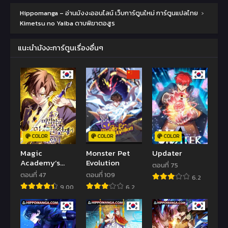
Hippomanga – อ่านมังงะออนไลน์ เว็บการ์ตูนใหม่ การ์ตูนแปลไทย
›
Kimetsu no Yaiba ดาบพิฆาตอสูร
แนะนำมังงะการ์ตูนเรื่องอื่นๆ
COLOR
COLOR
COLOR
Magic
Monster Pet
Updater
Academy’s
Evolution
ตอนที่ 75
Genius Blinker
ตอนที่ 47
ตอนที่ 109
6.2
9.00
6.2