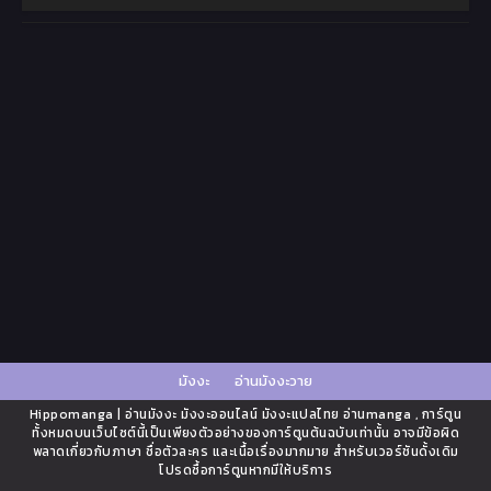
มังงะ
อ่านมังงะวาย
Hippomanga | อ่านมังงะ มังงะออนไลน์ มังงะแปลไทย อ่านmanga , การ์ตูน
ทั้งหมดบนเว็บไซต์นี้เป็นเพียงตัวอย่างของการ์ตูนต้นฉบับเท่านั้น อาจมีข้อผิด
พลาดเกี่ยวกับภาษา ชื่อตัวละคร และเนื้อเรื่องมากมาย สำหรับเวอร์ชันดั้งเดิม
โปรดซื้อการ์ตูนหากมีให้บริการ