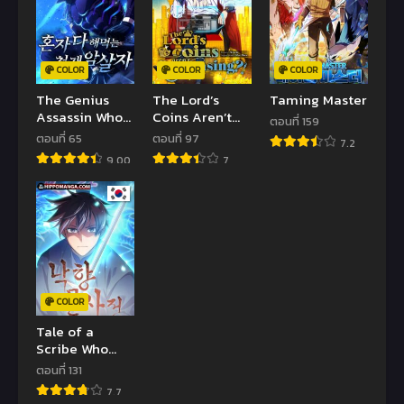
COLOR
COLOR
COLOR
The Genius
The Lord’s
Taming Master
Assassin Who
Coins Aren’t
ตอนที่ 159
Takes it All
Decreasing?!
ตอนที่ 65
ตอนที่ 97
7.2
9.00
7
COLOR
Tale of a
Scribe Who
Retires to the
ตอนที่ 131
Countryside
7.7