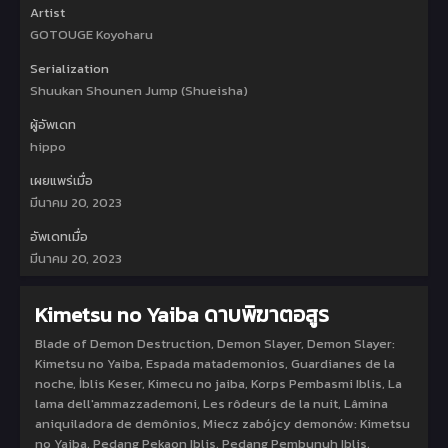
Artist
GOTOUGE Koyoharu
Serialization
Shuukan Shounen Jump (Shueisha)
ผู้อัพเดท
hippo
เผยแพร่เมื่อ
มีนาคม 20, 2023
อัพเดทเมื่อ
มีนาคม 20, 2023
Kimetsu no Yaiba ดาบพิฆาตอสูร
Blade of Demon Destruction, Demon Slayer, Demon Slayer:
Kimetsu no Yaiba, Espada matademonios, Guardianes de la
noche, İblis Keser, Kimecu no jaiba, Korps Pembasmi Iblis, La
lama dell'ammazzademoni, Les rôdeurs de la nuit, Lâmina
aniquiladora de demônios, Miecz zabójcy demonów: Kimetsu
no Yaiba, Pedang Pekaon Iblis, Pedang Pembunuh Iblis,