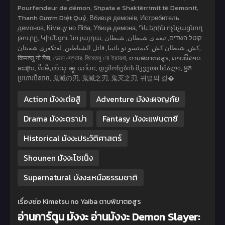
Pourfendeur de démon, Shpata e Shaktërrimit të Demonit,
Thanh Gươm Diệt Quỷ, Вбивця демонів, Истребитель
демонов, Кімецу но Яіба, Убица демона, Դևերին ոչնչացնող
թուրը, Կիմեցու նո յայդա, קוטל השדים, تیغه ی شیطان, شیطان
کش, شیطان کش: کیمتسو نو یائیبا, قاتل الشياطين, لەتکەری شەیتان,
किमत्सु नो यैबा, ডেমন স্লেয়ার: কিমেতসু নো ইয়ায়বা, ดาบพิฆาตอสูร, ດາບພິຄາດ
ອະສູນ, ၵိးမဵႇတ်သု ၼူ ယၢႆပၢး, დემონების მკვეთი ხმალი, អ្នក
ប្រហារបិសាច, 鬼滅の刃, 鬼滅之刃, 鬼灭之刃, 귀멸의 칼�
Action มังงะต่อสู้
Adventure มังงะผจญภัย
Drama มังงะดราม่า
Fantasy มังงะแฟนตาซี
Historical มังงะประวัติศาสตร์
Shounen มังงะโชเน็ง
Supernatural มังงะเหนือธรรมชาติ
เรื่องย่อ Kimetsu no Yaiba ดาบพิฆาตอสูร
อ่านการ์ตูน มังงะ อ่านมังงะ Demon Slayer: