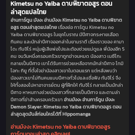
Kimetsu no Yaiba ดาบพิฆาตอสูร ตอน
ล่าสุดแปลไทย
อ่านการ์ตูน มังงะ อ่านมังงะ Kimetsu no Yaiba ดาบพิฆาต
อสูร ตอนล่าสุดแปลไทย
เรื่องย่อ การ์ตูน Kimetsu no
Yaiba ดาบพิฆาตอสูร ในยุคโบราณ มีปีศาจกระหายเลือด
กินคน และนักล่าปีศาจออกล่าในยามราตี เรื่องราวของ คามา
โดะ ทันจิโร่ หนุ่มผู้เสียพ่อไปและต้องช่วยแม่ดูแล พี่น้องอีก 5
คน จนวันหนึ่งครอบครัวเขาถูกฆ่าจนหมด น้องสาว เนซึโกะ
กลายเป็นปีศาจ เขาได้รับการช่วยเหลือจากนักล่าปีศาจ โทมิ
โอกะ กิยู ที่ตั้งใจฆ่าน้องสาวเขาในตอนแรก แต่หลังพบว่า
น้องสาวเขาไม่กินคนแบบปีศาจทั่วไปและเชื่อฟัง ทันจิโร่ จึง
ให้ทั้งสองไปหาอาจารย์ตน ผู้ที่ฝึกให้ ทันจิโร่ กลายเป็นนักล่า
ปีศาจ หาหนทางช่วยน้องสาวที่กลายเป็นปีศาจ และตามล่า
ปีศาจที่ฆ่าล้างครอบครัวเขา
อ่านมังงะ อ่านการ์ตูน มังงะ
Demon Slayer: Kimetsu no Yaiba ดาบพิฆาตอสูร ตอน
ล่าสุดสุดมันส์ก่อนใครได้ที่ Hippomanga
อ่านมังงะ Kimetsu no Yaiba ดาบพิฆาตอสูร
การ์ตูนตอนล่าสุด คลิกเลย!