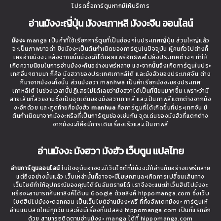
โปรดซื้อการ์ตูนหากมีให้บริการ
อ่านมังงะญี่ปุ่น มังงะเกาหลี มังงะจีน ออนไลน์
มังงะ
manga เป็นคำที่ใช้เรียกการ์ตูนที่เป็นช่องๆในประเทศญี่ปุ่น ส่วนใหญ่แล้ว
จะเป็นภาพขาวดำ ซึ่งมังงะเป็นต้นกำเนิดของการ์ตูนในปัจจุบัน ผู้คนทั่วไปต่างก็
เคยอ่านมังงะ หลังจากนนั้นมังงะก็ได้เผยแพร่อิทธิพลไปยังประเทศต่างๆ ทำให้
เกิดความนิยมในการอ่านมังงะกันอย่างแพร่หลาย และจากนั้นจึงเกิดการ์ตูนในประ
เทศอื่นๆตามมา ก็คือ มังฮวาของประเทศเกาหลีใต้ และมังฮัวของประเทศจีน ต่าง
ก็มาจากมังงะทั้งนั้น ส่วนมังฮวา manhwa เป็นคำเรียกมังงะของประเทศ
เกาหลีใต้ ในช่วงเวลานี้ปฏิเสธไม่ได้เลยว่ามังฮวาได้เป็นที่นิยมมากขึ้น เพราะว่ามี
ลายเส้นที่สวยงามซึ่งเป็นจุดเด่นของมังฮวาเกาหลี และเป็นภาพสีแตกต่างจากมัง
งะอีกด้วย และสุดท้ายคือมังฮัว
manhua
คือการ์ตูนที่ได้เกิดขึ้นที่ประเทศจีน มี
ต้นกำเนิดมาจากมังงะหรือที่เป็นการ์ตูนช่องเช่นกัน จุดเด่นของมังฮัวที่แตกต่าง
จากมังงะก็คือมีการเดินเรื่องเร็วและเป็นภาพสี
อ่านมังงะ มังฮวา มังฮัว เว็บตูน แปลไทย
อ่านการ์ตูนออนไลน์
ในปัจจุบันอาจจะมีเว็บไซต์ที่มีมังงะให้อ่านกันอย่างแพร่หลาย
แต่ถึงอย่างนั้นแล้ว เว็บเหล่านั้นก็อาจจะมีโฆษณาและเกิดการเปลี่ยนเส้นทาง
เว็บไซต์ทำให้อุปกรณ์ของคุณได้รับอันตรายได้ เราจึงจะแนะนำเว็บฮิปโปมังงะ
หรือจะสามารถค้นหาลิงค์ได้บน Google ด้วยลิงค์ hippomanga.com ซึ่งเว็บ
ไซต์ฮิปโปมังงะดอทคอม เป็นเว็บไซต์อ่านมังงะฟรี ที่ทั้งอัพเดทมังงะ การ์ตูนให้
อ่านแบบสดใหม่ทุกวัน และยังมีเรื่องที่แปลลง hippomanga.com เป็นที่แรกอีก
ด้วย สามารถติดตามอ่านมังงะ manga ได้ที่ hippomanga.com