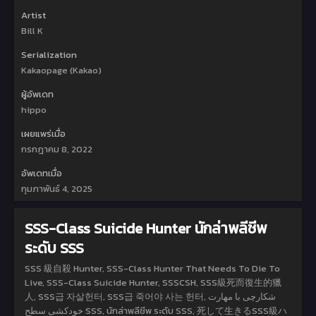
Artist
Bill K
Serialization
Kakaopage (Kakao)
ผู้อัพเดท
hippo
เผยแพร่เมื่อ
กรกฎาคม 8, 2022
อัพเดทเมื่อ
กุมภาพันธ์ 4, 2025
SSS-Class Suicide Hunter นักล่าพลีชีพ
ระดับ SSS
SSS 級自殺 Hunter, SSS-Class Hunter That Needs To Die To
Live, SSS-Class Suicide Hunter, SSSCSH, SSS級死而復生的獵
人, SSS급 자살헌터, SSS급 죽어야 사는 헌터, شکارچی با مهارت
خودکشی سطح SSS, นักล่าพลีชีพ ระดับ SSS, 死して生きるSSS級ハ