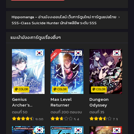
Hippomanga – อ่านมังงะออนไลน์ เว็บการ์ตูนใหม่ การ์ตูนแปลไทย
›
SSS-Class Suicide Hunter นักล่าพลีชีพ ระดับ SSS
แนะนำมังงะการ์ตูนเรื่องอื่นๆ
จบแล้ว
COLOR
COLOR
COLOR
Genius
Max Level
Dungeon
Archer’s
Returner
Odyssey
Streaming
ตอนที่ 50
ตอนที่ 200 ตอนจบ
ตอนที่ 35
9.00
5.4
7.3