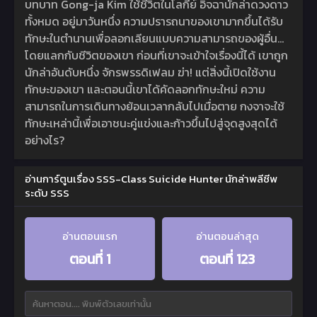
บทบาท Gong-ja Kim ใช้ชีวิตในโลกีย์ อิจฉานักล่าดวงดาว
ทั้งหมด อยู่มาวันหนึ่ง ความปรารถนาของเขามากขึ้นได้รับ
ทักษะในตำนานเพื่อลอกเลียนแบบความสามารถของผู้อื่น…
โดยแลกกับชีวิตของเขา ก่อนที่เขาจะเข้าใจเรื่องนี้ได้ เขาถูก
นักล่าอันดับหนึ่ง จักรพรรดิเฟลม ฆ่า! แต่สิ่งนี้เปิดใช้งาน
ทักษะของเขา และตอนนี้เขาได้คัดลอกทักษะใหม่ ความ
สามารถในการเดินทางย้อนเวลากลับไปเมื่อตาย กงจาจะใช้
ทักษะเหล่านี้เพื่อเอาชนะคู่แข่งและก้าวขึ้นไปสู่จุดสูงสุดได้
อย่างไร?
อ่านการ์ตูนเรื่อง SSS-Class Suicide Hunter นักล่าพลีชีพ
ระดับ SSS
อ่านตอนแรก
อ่านตอนล่าสุด
ตอนที่ 1
ตอนที่ 123