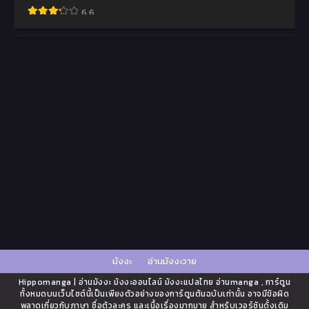
6.6
มังงะ
อ่านมังงะวาย
Hippomanga | อ่านมังงะ มังงะออนไลน์ มังงะแปลไทย อ่านmanga , การ์ตูน
ทั้งหมดบนเว็บไซต์นี้เป็นเพียงตัวอย่างของการ์ตูนต้นฉบับเท่านั้น อาจมีข้อผิด
พลาดเกี่ยวกับภาษา ชื่อตัวละคร และเนื้อเรื่องมากมาย สำหรับเวอร์ชันดั้งเดิม