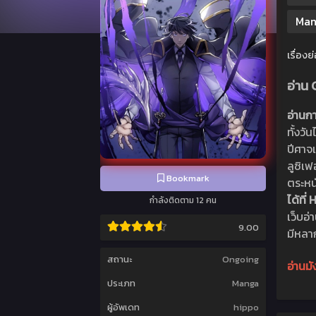
Man
เรื่องย
อ่าน
อ่านก
ทั้งวั
ปีศาจ
ลูซิเ
Bookmark
ตระหนั
ได้ที
กำลังติดตาม 12 คน
เว็บอ
9.00
มีหลาก
สถานะ
Ongoing
อ่านม
ประเภท
Manga
ผู้อัพเดท
hippo