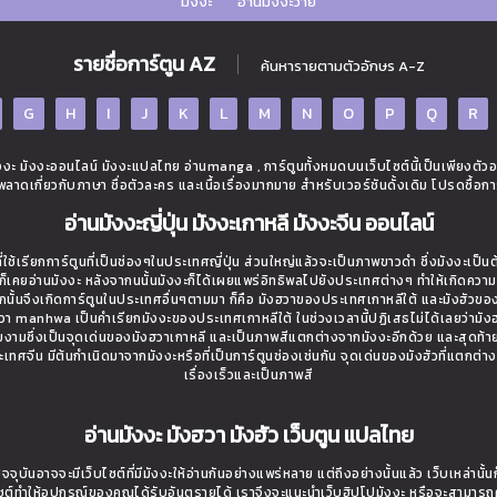
มังงะ
อ่านมังงะวาย
รายชื่อการ์ตูน AZ
ค้นหารายตามตัวอักษร A-Z
G
H
I
J
K
L
M
N
O
P
Q
R
ะ มังงะออนไลน์ มังงะแปลไทย อ่านmanga , การ์ตูนทั้งหมดบนเว็บไซต์นี้เป็นเพียงตัว
ิดพลาดเกี่ยวกับภาษา ชื่อตัวละคร และเนื้อเรื่องมากมาย สำหรับเวอร์ชันดั้งเดิม โปรดซื้อกา
อ่านมังงะญี่ปุ่น มังงะเกาหลี มังงะจีน ออนไลน์
ใช้เรียกการ์ตูนที่เป็นช่องๆในประเทศญี่ปุ่น ส่วนใหญ่แล้วจะเป็นภาพขาวดำ ซึ่งมังงะเป็น
่างก็เคยอ่านมังงะ หลังจากนนั้นมังงะก็ได้เผยแพร่อิทธิพลไปยังประเทศต่างๆ ทำให้เกิดควา
นั้นจึงเกิดการ์ตูนในประเทศอื่นๆตามมา ก็คือ มังฮวาของประเทศเกาหลีใต้ และมังฮัวขอ
งฮวา manhwa เป็นคำเรียกมังงะของประเทศเกาหลีใต้ ในช่วงเวลานี้ปฏิเสธไม่ได้เลยว่ามังฮว
วยงามซึ่งเป็นจุดเด่นของมังฮวาเกาหลี และเป็นภาพสีแตกต่างจากมังงะอีกด้วย และสุดท้า
ี่ประเทศจีน มีต้นกำเนิดมาจากมังงะหรือที่เป็นการ์ตูนช่องเช่นกัน จุดเด่นของมังฮัวที่แตกต่า
เรื่องเร็วและเป็นภาพสี
อ่านมังงะ มังฮวา มังฮัว เว็บตูน แปลไทย
จจุบันอาจจะมีเว็บไซต์ที่มีมังงะให้อ่านกันอย่างแพร่หลาย แต่ถึงอย่างนั้นแล้ว เว็บเหล่าน
ไซต์ทำให้อุปกรณ์ของคุณได้รับอันตรายได้ เราจึงจะแนะนำเว็บฮิปโปมังงะ หรือจะสามารถ