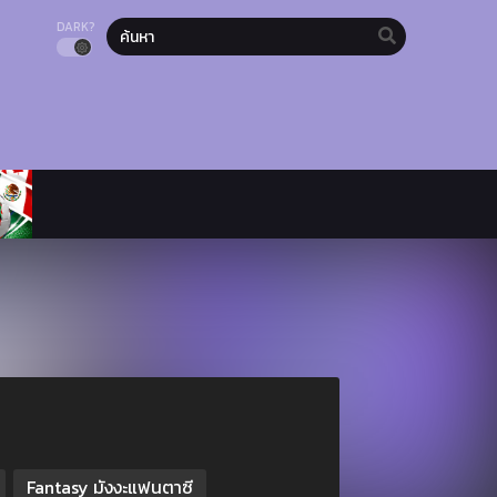
DARK?
Fantasy มังงะแฟนตาซี