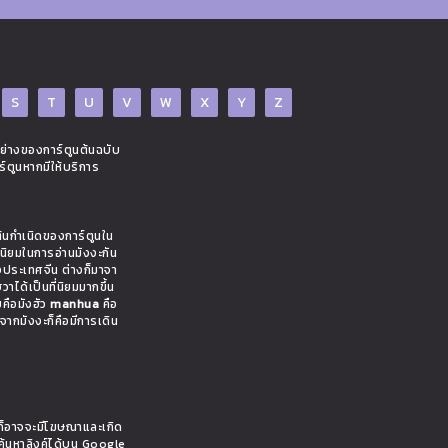
S
T
U
V
W
X
Y
Z
อย่างของการ์ตูนต้นฉบับ
ร์ตูนหากมีให้บริการ
ต้นกำเนิดของการ์ตูนใน
มนิยมในการอ่านมังงะกัน
งประเทศจีน ต่างก็มาจา
าได้เป็นที่นิยมมากขึ้น
ยคือมังฮัว
manhua
คือ
งจากมังงะก็คือมีการเดิน
ั้นก็อาจจะมีโฆษณาและเกิด
ค้นหาลิงค์ได้บน Google