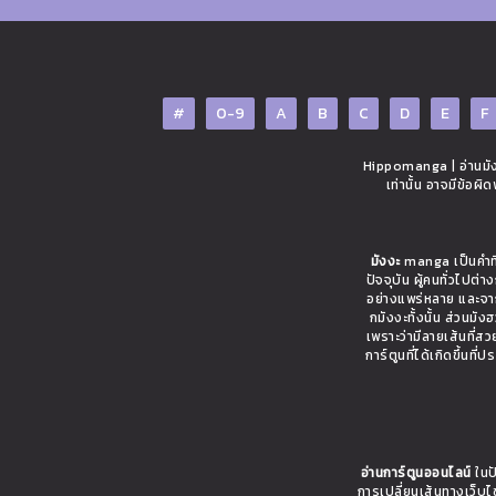
#
0-9
A
B
C
D
E
F
Hippomanga | อ่านมังง
เท่านั้น อาจมีข้อผ
มังงะ
manga เป็นคำที่
ปัจจุบัน ผู้คนทั่วไปต
อย่างแพร่หลาย และจาก
กมังงะทั้งนั้น ส่วนมั
เพราะว่ามีลายเส้นที่ส
การ์ตูนที่ได้เกิดขึ้นท
อ่านการ์ตูนออนไลน์
ในปั
การเปลี่ยนเส้นทางเว็บ