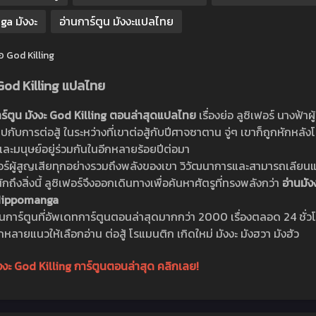
ga มังงะ
อ่านการ์ตูน มังงะแปลไทย
่อ God Killing
 God Killing แปลไทย
าร์ตูน มังงะ God Killing ตอนล่าสุดแปลไทย
เรื่องย่อ ลูซิเฟอร์ นางฟ้
นไปกับการต่อสู้ ในระหว่างที่เขาต่อสู้กับปีศาจซาตาน จู่ๆ เขาก็ถูกหักห
และมนุษย์อยู่ร่วมกันในอีกหลายร้อยปีต่อมา
ฟอร์ผู้สูญเสียทุกอย่างรวมถึงพลังของเขา วิวัฒนาการและสามารถเลียนแ
กถึงสิ่งนี้ ลูซิเฟอร์จึงออกเดินทางเพื่อค้นหาศัตรูที่ทรงพลังกว่า
อ่านมั
่ Hippomanga
่านการ์ตูนที่อัพเดทการ์ตูนตอนล่าสุดมากกว่า 2000 เรื่องตลอด 24 ชั่
หลายแนวให้เลือกอ่าน ต่อสู้ โรแมนติก เกิดใหม่ มังงะ มังฮวา มังฮัว
ังงะ God Killing การ์ตูนตอนล่าสุด คลิกเลย!