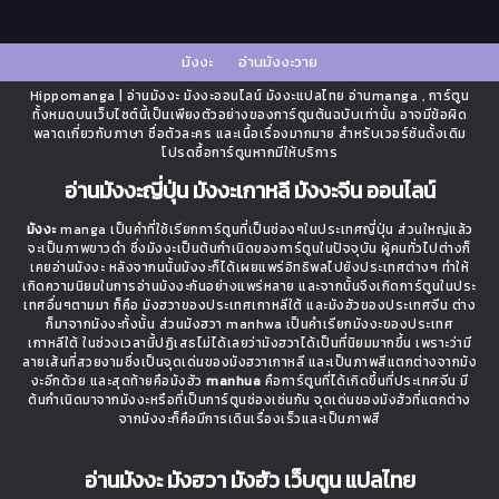
มังงะ
อ่านมังงะวาย
Hippomanga | อ่านมังงะ มังงะออนไลน์ มังงะแปลไทย อ่านmanga , การ์ตูน
ทั้งหมดบนเว็บไซต์นี้เป็นเพียงตัวอย่างของการ์ตูนต้นฉบับเท่านั้น อาจมีข้อผิด
พลาดเกี่ยวกับภาษา ชื่อตัวละคร และเนื้อเรื่องมากมาย สำหรับเวอร์ชันดั้งเดิม
โปรดซื้อการ์ตูนหากมีให้บริการ
อ่านมังงะญี่ปุ่น มังงะเกาหลี มังงะจีน ออนไลน์
มังงะ
manga เป็นคำที่ใช้เรียกการ์ตูนที่เป็นช่องๆในประเทศญี่ปุ่น ส่วนใหญ่แล้ว
จะเป็นภาพขาวดำ ซึ่งมังงะเป็นต้นกำเนิดของการ์ตูนในปัจจุบัน ผู้คนทั่วไปต่างก็
เคยอ่านมังงะ หลังจากนนั้นมังงะก็ได้เผยแพร่อิทธิพลไปยังประเทศต่างๆ ทำให้
เกิดความนิยมในการอ่านมังงะกันอย่างแพร่หลาย และจากนั้นจึงเกิดการ์ตูนในประ
เทศอื่นๆตามมา ก็คือ มังฮวาของประเทศเกาหลีใต้ และมังฮัวของประเทศจีน ต่าง
ก็มาจากมังงะทั้งนั้น ส่วนมังฮวา manhwa เป็นคำเรียกมังงะของประเทศ
เกาหลีใต้ ในช่วงเวลานี้ปฏิเสธไม่ได้เลยว่ามังฮวาได้เป็นที่นิยมมากขึ้น เพราะว่ามี
ลายเส้นที่สวยงามซึ่งเป็นจุดเด่นของมังฮวาเกาหลี และเป็นภาพสีแตกต่างจากมัง
งะอีกด้วย และสุดท้ายคือมังฮัว
manhua
คือการ์ตูนที่ได้เกิดขึ้นที่ประเทศจีน มี
ต้นกำเนิดมาจากมังงะหรือที่เป็นการ์ตูนช่องเช่นกัน จุดเด่นของมังฮัวที่แตกต่าง
จากมังงะก็คือมีการเดินเรื่องเร็วและเป็นภาพสี
อ่านมังงะ มังฮวา มังฮัว เว็บตูน แปลไทย