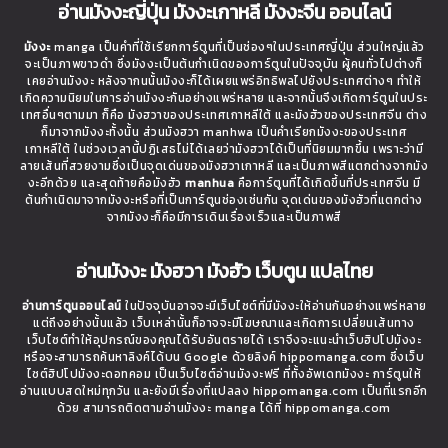
อ่านมังงะญี่ปุ่น มังงะเกาหลี มังงะจีน ออนไลน์
มังงะ
manga เป็นคำที่ใช้เรียกการ์ตูนที่เป็นช่องๆในประเทศญี่ปุ่น ส่วนใหญ่แล้ว
จะเป็นภาพขาวดำ ซึ่งมังงะเป็นต้นกำเนิดของการ์ตูนในปัจจุบัน ผู้คนทั่วไปต่างก็
เคยอ่านมังงะ หลังจากนนั้นมังงะก็ได้เผยแพร่อิทธิพลไปยังประเทศต่างๆ ทำให้
เกิดความนิยมในการอ่านมังงะกันอย่างแพร่หลาย และจากนั้นจึงเกิดการ์ตูนในประ
เทศอื่นๆตามมา ก็คือ มังฮวาของประเทศเกาหลีใต้ และมังฮัวของประเทศจีน ต่าง
ก็มาจากมังงะทั้งนั้น ส่วนมังฮวา manhwa เป็นคำเรียกมังงะของประเทศ
เกาหลีใต้ ในช่วงเวลานี้ปฏิเสธไม่ได้เลยว่ามังฮวาได้เป็นที่นิยมมากขึ้น เพราะว่ามี
ลายเส้นที่สวยงามซึ่งเป็นจุดเด่นของมังฮวาเกาหลี และเป็นภาพสีแตกต่างจากมัง
งะอีกด้วย และสุดท้ายคือมังฮัว
manhua
คือการ์ตูนที่ได้เกิดขึ้นที่ประเทศจีน มี
ต้นกำเนิดมาจากมังงะหรือที่เป็นการ์ตูนช่องเช่นกัน จุดเด่นของมังฮัวที่แตกต่าง
จากมังงะก็คือมีการเดินเรื่องเร็วและเป็นภาพสี
อ่านมังงะ มังฮวา มังฮัว เว็บตูน แปลไทย
อ่านการ์ตูนออนไลน์
ในปัจจุบันอาจจะมีเว็บไซต์ที่มีมังงะให้อ่านกันอย่างแพร่หลาย
แต่ถึงอย่างนั้นแล้ว เว็บเหล่านั้นก็อาจจะมีโฆษณาและเกิดการเปลี่ยนเส้นทาง
เว็บไซต์ทำให้อุปกรณ์ของคุณได้รับอันตรายได้ เราจึงจะแนะนำเว็บฮิปโปมังงะ
หรือจะสามารถค้นหาลิงค์ได้บน Google ด้วยลิงค์ hippomanga.com ซึ่งเว็บ
ไซต์ฮิปโปมังงะดอทคอม เป็นเว็บไซต์อ่านมังงะฟรี ที่ทั้งอัพเดทมังงะ การ์ตูนให้
อ่านแบบสดใหม่ทุกวัน และยังมีเรื่องที่แปลลง hippomanga.com เป็นที่แรกอีก
ด้วย สามารถติดตามอ่านมังงะ manga ได้ที่ hippomanga.com