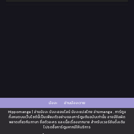
มังงะ
อ่านมังงะวาย
Hippomanga | อ่านมังงะ มังงะออนไลน์ มังงะแปลไทย อ่านmanga , การ์ตูน
ทั้งหมดบนเว็บไซต์นี้เป็นเพียงตัวอย่างของการ์ตูนต้นฉบับเท่านั้น อาจมีข้อผิด
พลาดเกี่ยวกับภาษา ชื่อตัวละคร และเนื้อเรื่องมากมาย สำหรับเวอร์ชันดั้งเดิม
โปรดซื้อการ์ตูนหากมีให้บริการ