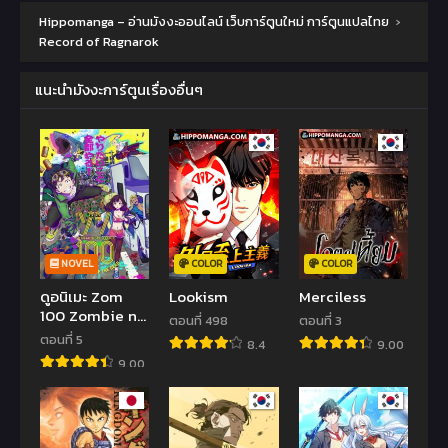
Hippomanga – อ่านมังงะออนไลน์ เว็บการ์ตูนใหม่ การ์ตูนแปลไทย
›
Record of Ragnarok
แนะนำมังงะการ์ตูนเรื่องอื่นๆ
NOVEL
COLOR
COLOR
ดูอนิเมะ Zom
Lookism
Merciless
100 Zombie ni
ตอนที่ 498
ตอนที่ 3
Naru made ni
ตอนที่ 5
8.4
9.00
Shitai 100 no
9.00
Koto สิ่งที่อยาก
ทำก่อนจะกลาย
เป็นซอมบี้