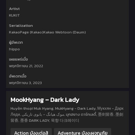
Artist
KUKIT
Serialization
KakaoPage (Kakao)Kakao Webtoon (Daum)
ผู้อัพเดท
hippo
เผยแพร่เมื่อ
พฤศจิกายน 21, 2022
อัพเดทเมื่อ
พฤศจิกายน 3, 2023
MookHyang – Dark Lady
Huyền thoại Muk Hyang, MukHyang - Dark Lady, Мукхян - Дарк
Леди, موک هیانگ - بانوی تاریکی, มุกฮยาง ดาร์กเลดี้, 墨剑留香, 墨劍
留香, 墨香 DARK LADY, 묵향 다크레이디
Action มังงะต่อสู้
Adventure มังงะผจญภัย