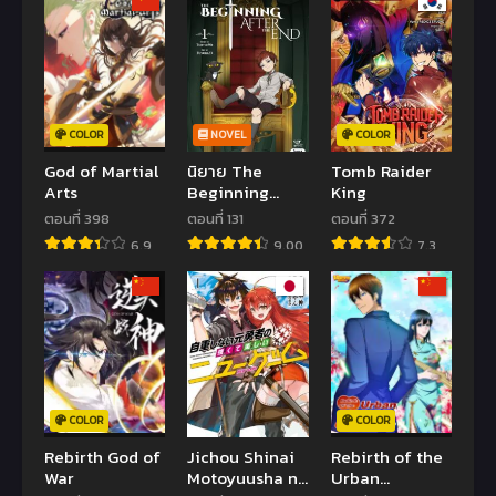
COLOR
NOVEL
COLOR
God of Martial
นิยาย The
Tomb Raider
Arts
Beginning
King
After The End
ตอนที่ 398
ตอนที่ 131
ตอนที่ 372
6.9
9.00
7.3
COLOR
COLOR
Rebirth God of
Jichou Shinai
Rebirth of the
War
Motoyuusha no
Urban