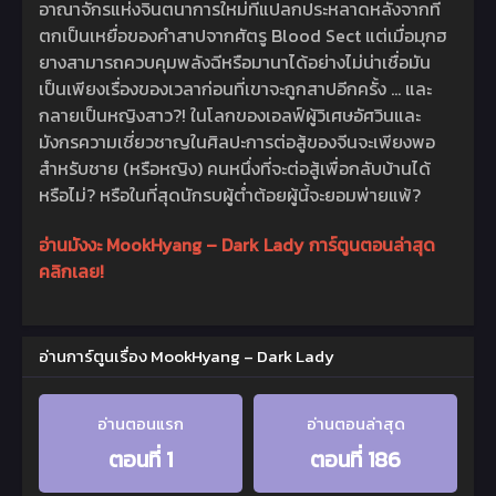
อาณาจักรแห่งจินตนาการใหม่ที่แปลกประหลาดหลังจากที่
ตกเป็นเหยื่อของคำสาปจากศัตรู Blood Sect แต่เมื่อมุกฮ
ยางสามารถควบคุมพลังฉีหรือมานาได้อย่างไม่น่าเชื่อมัน
เป็นเพียงเรื่องของเวลาก่อนที่เขาจะถูกสาปอีกครั้ง … และ
กลายเป็นหญิงสาว?! ในโลกของเอลฟ์ผู้วิเศษอัศวินและ
มังกรความเชี่ยวชาญในศิลปะการต่อสู้ของจีนจะเพียงพอ
สำหรับชาย (หรือหญิง) คนหนึ่งที่จะต่อสู้เพื่อกลับบ้านได้
หรือไม่? หรือในที่สุดนักรบผู้ต่ำต้อยผู้นี้จะยอมพ่ายแพ้?
อ่านมังงะ MookHyang – Dark Lady การ์ตูนตอนล่าสุด
คลิกเลย!
อ่านการ์ตูนเรื่อง MookHyang – Dark Lady
อ่านตอนแรก
อ่านตอนล่าสุด
ตอนที่ 1
ตอนที่ 186