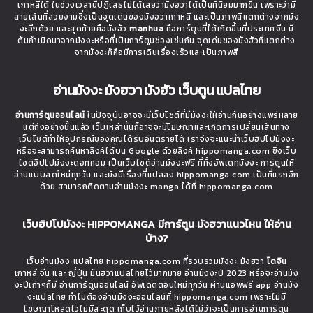
เกาหลีใต้ ในช่วงเวลานี้ปฏิเสธไม่ได้เลยว่ามังฮวาได้เป็นที่นิยมมากขึ้น เพราะว่ามี
ลายเส้นที่สวยงามซึ่งเป็นจุดเด่นของมังฮวาเกาหลี และเป็นภาพสีแตกต่างจากมัง
งะอีกด้วย และสุดท้ายคือมังฮัว
manhua
คือการ์ตูนที่ได้เกิดขึ้นที่ประเทศจีน มี
ต้นกำเนิดมาจากมังงะหรือที่เป็นการ์ตูนช่องเช่นกัน จุดเด่นของมังฮัวที่แตกต่าง
จากมังงะก็คือมีการเดินเรื่องเร็วและเป็นภาพสี
อ่านมังงะ มังฮวา มังฮัว เว็บตูน แปลไทย
อ่านการ์ตูนออนไลน์
ในปัจจุบันอาจจะมีเว็บไซต์ที่มีมังงะให้อ่านกันอย่างแพร่หลาย
แต่ถึงอย่างนั้นแล้ว เว็บเหล่านั้นก็อาจจะมีโฆษณาและเกิดการเปลี่ยนเส้นทาง
เว็บไซต์ทำให้อุปกรณ์ของคุณได้รับอันตรายได้ เราจึงจะแนะนำเว็บฮิปโปมังงะ
หรือจะสามารถค้นหาลิงค์ได้บน Google ด้วยลิงค์ hippomanga.com ซึ่งเว็บ
ไซต์ฮิปโปมังงะดอทคอม เป็นเว็บไซต์อ่านมังงะฟรี ที่ทั้งอัพเดทมังงะ การ์ตูนให้
อ่านแบบสดใหม่ทุกวัน และยังมีเรื่องที่แปลลง hippomanga.com เป็นที่แรกอีก
ด้วย สามารถติดตามอ่านมังงะ manga ได้ที่ hippomanga.com
เว็บฮิปโปมังงะ HIPPOMANGA มีการ์ตูน มังฮวาแนวไหน ให้อ่าน
บ้าง?
เว็บอ่านมังงะแปลไทย hippomanga.com ที่รวบรวมมังงะ มังฮวา
โดจิน
เกาหลี จีน และ ญี่ปุ่น มันฮวาแปลไทยไว้มากมาย อ่านมังงะปี 2023 หรือจะอ่านมัง
งะปีเก่าๆก็มี อ่านการ์ตูนออนไลน์ อัพเดตตอนใหม่ทุกวัน ผ่านแอพฟรี app อ่านมัง
งะแปลไทย ทำไมต้องอ่านมังงะออนไลน์ที่ hippomanga.com เพราะไม่มี
โฆษณาโหลดไวไม่มีสะดุด เก็บไว้อ่านภายหลังได้ไม่ว่าจะเป็นการอ่านการ์ตูน