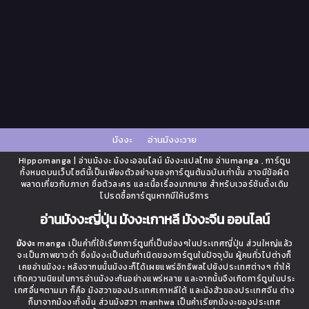
มังงะ
อ่านมังงะวาย
Hippomanga | อ่านมังงะ มังงะออนไลน์ มังงะแปลไทย อ่านmanga , การ์ตูน
ทั้งหมดบนเว็บไซต์นี้เป็นเพียงตัวอย่างของการ์ตูนต้นฉบับเท่านั้น อาจมีข้อผิด
พลาดเกี่ยวกับภาษา ชื่อตัวละคร และเนื้อเรื่องมากมาย สำหรับเวอร์ชันดั้งเดิม
โปรดซื้อการ์ตูนหากมีให้บริการ
อ่านมังงะญี่ปุ่น มังงะเกาหลี มังงะจีน ออนไลน์
มังงะ
manga เป็นคำที่ใช้เรียกการ์ตูนที่เป็นช่องๆในประเทศญี่ปุ่น ส่วนใหญ่แล้ว
จะเป็นภาพขาวดำ ซึ่งมังงะเป็นต้นกำเนิดของการ์ตูนในปัจจุบัน ผู้คนทั่วไปต่างก็
เคยอ่านมังงะ หลังจากนนั้นมังงะก็ได้เผยแพร่อิทธิพลไปยังประเทศต่างๆ ทำให้
เกิดความนิยมในการอ่านมังงะกันอย่างแพร่หลาย และจากนั้นจึงเกิดการ์ตูนในประ
เทศอื่นๆตามมา ก็คือ มังฮวาของประเทศเกาหลีใต้ และมังฮัวของประเทศจีน ต่าง
ก็มาจากมังงะทั้งนั้น ส่วนมังฮวา manhwa เป็นคำเรียกมังงะของประเทศ