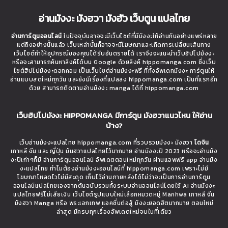
อ่านมังงะ มังฮวา มังฮัว เว็บตูน แปลไทย
อ่านการ์ตูนออนไลน์
ในปัจจุบันอาจจะมีเว็บไซต์ที่มีมังงะให้อ่านกันอย่างแพร่หลาย
แต่ถึงอย่างนั้นแล้ว เว็บเหล่านั้นก็อาจจะมีโฆษณาและเกิดการเปลี่ยนเส้นทาง
เว็บไซต์ทำให้อุปกรณ์ของคุณได้รับอันตรายได้ เราจึงจะแนะนำเว็บฮิปโปมังงะ
หรือจะสามารถค้นหาลิงค์ได้บน Google ด้วยลิงค์ hippomanga.com ซึ่งเว็บ
ไซต์ฮิปโปมังงะดอทคอม เป็นเว็บไซต์อ่านมังงะฟรี ที่ทั้งอัพเดทมังงะ การ์ตูนให้
อ่านแบบสดใหม่ทุกวัน และยังมีเรื่องที่แปลลง hippomanga.com เป็นที่แรกอีก
ด้วย สามารถติดตามอ่านมังงะ manga ได้ที่ hippomanga.com
เว็บฮิปโปมังงะ HIPPOMANGA มีการ์ตูน มังฮวาแนวไหน ให้อ่าน
บ้าง?
เว็บอ่านมังงะแปลไทย hippomanga.com ที่รวบรวมมังงะ มังฮวา
โดจิน
เกาหลี จีน และ ญี่ปุ่น มันฮวาแปลไทยไว้มากมาย อ่านมังงะปี 2023 หรือจะอ่านมัง
งะปีเก่าๆก็มี อ่านการ์ตูนออนไลน์ อัพเดตตอนใหม่ทุกวัน ผ่านแอพฟรี app อ่านมัง
งะแปลไทย ทำไมต้องอ่านมังงะออนไลน์ที่ hippomanga.com เพราะไม่มี
โฆษณาโหลดไวไม่มีสะดุด เก็บไว้อ่านภายหลังได้ไม่ว่าจะเป็นการอ่านการ์ตูน
ออนไลน์แปลไทยเองจากต้นฉบับรวมทั้งระบบอ่านออนไลน์โดยใช้ AI อ่านมังงะ
แปลไทยฟรีไม่เสียเงิน เว็บไซต์รูปแบบใหม่เลือกหมวดหมู่ Manhwa เกาหลี จีน
มังฮวา Manga หรือ พระเอกเทพ แอคชั่นต่อสู้ มังงะยอดฮิตมากมาย ตอนใหม่
ล่าสุด มีครบทุกเรื่องอัพเดตใหม่จบในที่เดียว