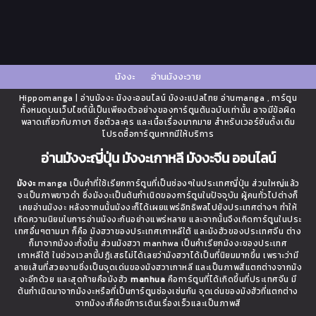
มังงะ
อ่านมังงะวาย
Hippomanga | อ่านมังงะ มังงะออนไลน์ มังงะแปลไทย อ่านmanga , การ์ตูน
ทั้งหมดบนเว็บไซต์นี้เป็นเพียงตัวอย่างของการ์ตูนต้นฉบับเท่านั้น อาจมีข้อผิด
พลาดเกี่ยวกับภาษา ชื่อตัวละคร และเนื้อเรื่องมากมาย สำหรับเวอร์ชันดั้งเดิม
โปรดซื้อการ์ตูนหากมีให้บริการ
อ่านมังงะญี่ปุ่น มังงะเกาหลี มังงะจีน ออนไลน์
มังงะ
manga เป็นคำที่ใช้เรียกการ์ตูนที่เป็นช่องๆในประเทศญี่ปุ่น ส่วนใหญ่แล้ว
จะเป็นภาพขาวดำ ซึ่งมังงะเป็นต้นกำเนิดของการ์ตูนในปัจจุบัน ผู้คนทั่วไปต่างก็
เคยอ่านมังงะ หลังจากนนั้นมังงะก็ได้เผยแพร่อิทธิพลไปยังประเทศต่างๆ ทำให้
เกิดความนิยมในการอ่านมังงะกันอย่างแพร่หลาย และจากนั้นจึงเกิดการ์ตูนในประ
เทศอื่นๆตามมา ก็คือ มังฮวาของประเทศเกาหลีใต้ และมังฮัวของประเทศจีน ต่าง
ก็มาจากมังงะทั้งนั้น ส่วนมังฮวา manhwa เป็นคำเรียกมังงะของประเทศ
เกาหลีใต้ ในช่วงเวลานี้ปฏิเสธไม่ได้เลยว่ามังฮวาได้เป็นที่นิยมมากขึ้น เพราะว่ามี
ลายเส้นที่สวยงามซึ่งเป็นจุดเด่นของมังฮวาเกาหลี และเป็นภาพสีแตกต่างจากมัง
งะอีกด้วย และสุดท้ายคือมังฮัว
manhua
คือการ์ตูนที่ได้เกิดขึ้นที่ประเทศจีน มี
ต้นกำเนิดมาจากมังงะหรือที่เป็นการ์ตูนช่องเช่นกัน จุดเด่นของมังฮัวที่แตกต่าง
จากมังงะก็คือมีการเดินเรื่องเร็วและเป็นภาพสี