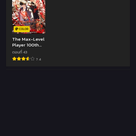
COLOR
The Max-Level
Player 100th
Regression
ตอนที่ 43
7.4