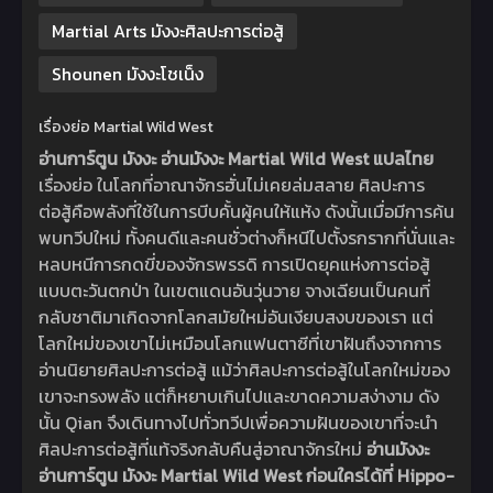
Martial Arts มังงะศิลปะการต่อสู้
Shounen มังงะโชเน็ง
เรื่องย่อ Martial Wild West
อ่านการ์ตูน มังงะ อ่านมังงะ Martial Wild West แปลไทย
เรื่องย่อ ในโลกที่อาณาจักรฮั่นไม่เคยล่มสลาย ศิลปะการ
ต่อสู้คือพลังที่ใช้ในการบีบคั้นผู้คนให้แห้ง ดังนั้นเมื่อมีการค้น
พบทวีปใหม่ ทั้งคนดีและคนชั่วต่างก็หนีไปตั้งรกรากที่นั่นและ
หลบหนีการกดขี่ของจักรพรรดิ การเปิดยุคแห่งการต่อสู้
แบบตะวันตกป่า ในเขตแดนอันวุ่นวาย จางเฉียนเป็นคนที่
กลับชาติมาเกิดจากโลกสมัยใหม่อันเงียบสงบของเรา แต่
โลกใหม่ของเขาไม่เหมือนโลกแฟนตาซีที่เขาฝันถึงจากการ
อ่านนิยายศิลปะการต่อสู้ แม้ว่าศิลปะการต่อสู้ในโลกใหม่ของ
เขาจะทรงพลัง แต่ก็หยาบเกินไปและขาดความสง่างาม ดัง
นั้น Qian จึงเดินทางไปทั่วทวีปเพื่อความฝันของเขาที่จะนำ
ศิลปะการต่อสู้ที่แท้จริงกลับคืนสู่อาณาจักรใหม่
อ่านมังงะ
อ่านการ์ตูน มังงะ Martial Wild West ก่อนใครได้ที่ Hippo-