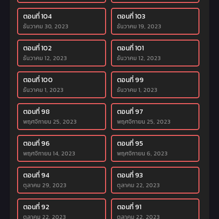
ตอนที่ 104
ตอนที่ 103
ธันวาคม 30, 2023
ธันวาคม 19, 2023
ตอนที่ 102
ตอนที่ 101
ธันวาคม 12, 2023
ธันวาคม 12, 2023
ตอนที่ 100
ตอนที่ 99
ธันวาคม 1, 2023
ธันวาคม 1, 2023
ตอนที่ 98
ตอนที่ 97
พฤศจิกายน 25, 2023
พฤศจิกายน 25, 2023
ตอนที่ 96
ตอนที่ 95
พฤศจิกายน 14, 2023
พฤศจิกายน 6, 2023
ตอนที่ 94
ตอนที่ 93
ตุลาคม 29, 2023
ตุลาคม 22, 2023
ตอนที่ 92
ตอนที่ 91
ตุลาคม 22, 2023
ตุลาคม 22, 2023