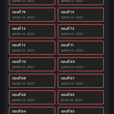
ตุลาคม 22, 2023
ตุลาคม 22, 2023
ตอนที่ 76
ตอนที่ 75
ตุลาคม 22, 2023
ตุลาคม 22, 2023
ตอนที่ 74
ตอนที่ 73
ตุลาคม 22, 2023
ตุลาคม 22, 2023
ตอนที่ 72
ตอนที่ 71
ตุลาคม 22, 2023
ตุลาคม 22, 2023
ตอนที่ 70
ตอนที่ 69
ตุลาคม 22, 2023
ตุลาคม 22, 2023
ตอนที่ 68
ตอนที่ 67
ตุลาคม 22, 2023
ตุลาคม 22, 2023
ตอนที่ 66
ตอนที่ 65
ตุลาคม 22, 2023
มีนาคม 16, 2023
ตอนที่ 64
ตอนที่ 63