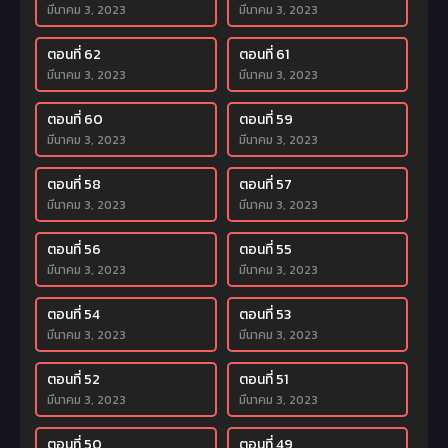
มีนาคม 3, 2023
มีนาคม 3, 2023
ตอนที่ 62
ตอนที่ 61
มีนาคม 3, 2023
มีนาคม 3, 2023
ตอนที่ 60
ตอนที่ 59
มีนาคม 3, 2023
มีนาคม 3, 2023
ตอนที่ 58
ตอนที่ 57
มีนาคม 3, 2023
มีนาคม 3, 2023
ตอนที่ 56
ตอนที่ 55
มีนาคม 3, 2023
มีนาคม 3, 2023
ตอนที่ 54
ตอนที่ 53
มีนาคม 3, 2023
มีนาคม 3, 2023
ตอนที่ 52
ตอนที่ 51
มีนาคม 3, 2023
มีนาคม 3, 2023
ตอนที่ 50
ตอนที่ 49