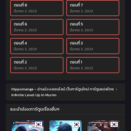
ตอนที่ 8
ตอนที่ 7
มีนาคม 3, 2023
มีนาคม 3, 2023
ตอนที่ 6
ตอนที่ 5
มีนาคม 3, 2023
มีนาคม 3, 2023
ตอนที่ 4
ตอนที่ 3
มีนาคม 3, 2023
มีนาคม 3, 2023
ตอนที่ 2
ตอนที่ 1
มีนาคม 3, 2023
มีนาคม 3, 2023
Hippomanga – อ่านมังงะออนไลน์ เว็บการ์ตูนใหม่ การ์ตูนแปลไทย
›
Infinite Level Up In Murim
แนะนำมังงะการ์ตูนเรื่องอื่นๆ