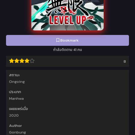
Bookmark
กำลังติดตาม 41 คน
8
สถานะ
Ongoing
ประเภท
Manhwa
เผยแพร่เมื่อ
2020
Author
Gonbung