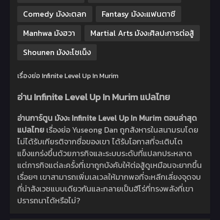
Comedy มังงะตลก
Fantasy มังงะแฟนตาซี
Manhwa มังฮวา
Martial Arts มังงะศิลปะการต่อสู้
Shounen มังงะโชเน็ง
เรื่องย่อ Infinite Level Up In Murim
อ่าน Infinite Level Up In Murim แปลไทย
อ่านการ์ตูน มังงะ Infinite Level Up In Murim ตอนล่าสุด
แปลไทย
เรื่องย่อ Yuseong Dan ถูกสังหารในสนามรบโดย
ไม่ได้รับเกียรติจากชื่อของเขา ได้รับโอกาสที่จะเติบโต
แข็งแกร่งขึ้นด้วยภารกิจและระบบระดับที่แปลกประหลาด
แต่ภารกิจแต่ละครั้งที่เขาถูกบังคับให้ต่อสู้ดูเหมือนจะยากขึ้น
เรื่อยๆ เขาสามารถเพิ่มเลเวลให้มากพอที่จะหลีกเลี่ยงจุดจบ
ที่น่าสังเวชแบบเดียวกันและกลายเป็นฮีโร่ที่ทรงพลังที่เขา
ปรารถนาได้หรือไม่?