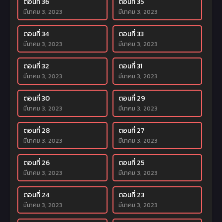
ตอนที่ 36
ตอนที่ 35
มีนาคม 3, 2023
มีนาคม 3, 2023
ตอนที่ 34
ตอนที่ 33
มีนาคม 3, 2023
มีนาคม 3, 2023
ตอนที่ 32
ตอนที่ 31
มีนาคม 3, 2023
มีนาคม 3, 2023
ตอนที่ 30
ตอนที่ 29
มีนาคม 3, 2023
มีนาคม 3, 2023
ตอนที่ 28
ตอนที่ 27
มีนาคม 3, 2023
มีนาคม 3, 2023
ตอนที่ 26
ตอนที่ 25
มีนาคม 3, 2023
มีนาคม 3, 2023
ตอนที่ 24
ตอนที่ 23
มีนาคม 3, 2023
มีนาคม 3, 2023