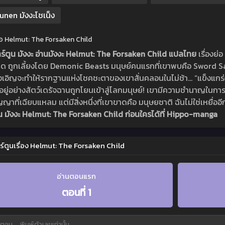
unen มังงะโชเน็ง
ย่อ Helmut: The Forsaken Child
าร์ตูน มังงะ อ่านมังงะ Helmut: The Forsaken Child แปลไทย
เรื่องย่อ
ิด ถูกเลี้ยงโดย Demonic Beasts มนุษย์คนแรกที่เขาพบคือ Sword Sai
งเอิญจะทำให้รากฐานแห่งโชคชะตาของเขาสั่นคลอนในไม่ช้า… “แข็งแกร่งขึ
ตอยู่อย่างสัตว์เดรัจฉานถูกโยนเข้าสู่โลกมนุษย์! เขามีความชำนาญในกา
ญาที่เฉียบแหลม แต่มีสิ่งหนึ่งที่เขาขาดคือ มนุษยชาติ ฉันไม่ใช่เหยื่ออี
ูน มังงะ Helmut: The Forsaken Child ก่อนใครได้ที่ Hippo-manga
ร์ตูนเรื่อง Helmut: The Forsaken Child
อ่านตอนแรก
ตอนที่ 1