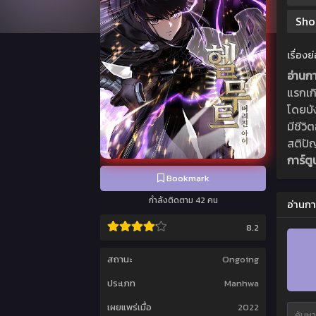
Sho
เรื่อง
อ่านก
แรกเก
โดยบั
มีชีวิ
สติปัญ
การ์ต
Bookmark
กำลังติดตาม 42 คน
อ่านกา
8.2
สถานะ
Ongoing
ประเภท
Manhwa
เผยแพร่เมื่อ
2022