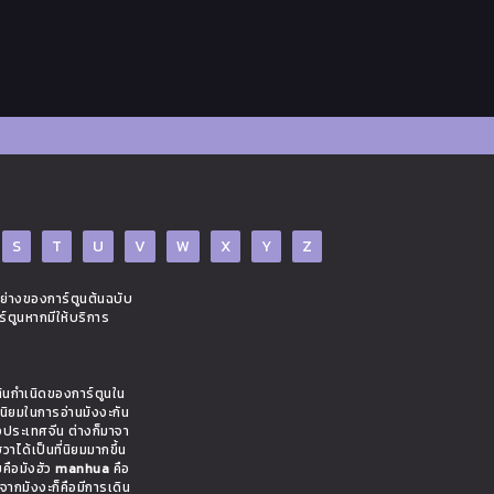
S
T
U
V
W
X
Y
Z
อย่างของการ์ตูนต้นฉบับ
ร์ตูนหากมีให้บริการ
ต้นกำเนิดของการ์ตูนใน
มนิยมในการอ่านมังงะกัน
งประเทศจีน ต่างก็มาจา
าได้เป็นที่นิยมมากขึ้น
ยคือมังฮัว
manhua
คือ
งจากมังงะก็คือมีการเดิน