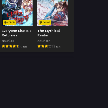
COLOR
COLOR
Everyone Else Is a
The Mythical
Returnee
Realm
ตอนที่ 43
ตอนที่ 117
9.00
6.4