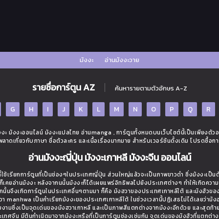
มังงะ
อ่านมังงะวาย
รายชื่อการ์ตูน AZ
ค้นหารายตามตัวอักษร A-Z
G
H
I
J
K
L
M
N
O
P
Q
R
ะ มังงะออนไลน์ มังงะแปลไทย อ่านmanga , การ์ตูนทั้งหมดบนเว็บไซต์นี้เป็นเพียงตัว
ิดพลาดเกี่ยวกับภาษา ชื่อตัวละคร และเนื้อเรื่องมากมาย สำหรับเวอร์ชันดั้งเดิม โปรดซื้อกา
อ่านมังงะญี่ปุ่น มังงะเกาหลี มังงะจีน ออนไลน์
ใช้เรียกการ์ตูนที่เป็นช่องๆในประเทศญี่ปุ่น ส่วนใหญ่แล้วจะเป็นภาพขาวดำ ซึ่งมังงะเป็น
่างก็เคยอ่านมังงะ หลังจากนนั้นมังงะก็ได้เผยแพร่อิทธิพลไปยังประเทศต่างๆ ทำให้เกิดควา
นั้นจึงเกิดการ์ตูนในประเทศอื่นๆตามมา ก็คือ มังฮวาของประเทศเกาหลีใต้ และมังฮัวขอ
งฮวา manhwa เป็นคำเรียกมังงะของประเทศเกาหลีใต้ ในช่วงเวลานี้ปฏิเสธไม่ได้เลยว่ามังฮว
วยงามซึ่งเป็นจุดเด่นของมังฮวาเกาหลี และเป็นภาพสีแตกต่างจากมังงะอีกด้วย และสุดท้า
ี่ประเทศจีน มีต้นกำเนิดมาจากมังงะหรือที่เป็นการ์ตูนช่องเช่นกัน จุดเด่นของมังฮัวที่แตกต่า