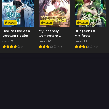
COLOR
COLOR
COLOR
How to Live as a
My Insanely
Dungeons &
Bootleg Healer
Competent
Artifacts
Underlings
ตอนที่ 7
ตอนที่ 20
ตอนที่ 79
8
6.2
6.8