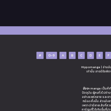
#
0-9
A
B
C
D
E
F
Hippomanga | อ่านมังง
เท่านั้น อาจมีข้อผ
มังงะ
manga เป็นคำที่
ปัจจุบัน ผู้คนทั่วไปต
อย่างแพร่หลาย และจาก
กมังงะทั้งนั้น ส่วนมั
เพราะว่ามีลายเส้นที่ส
การ์ตูนที่ได้เกิดขึ้นท