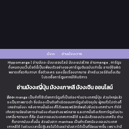
มังงะ
อ่านมังงะวาย
Hippomanga | อ่านมังงะ มังงะออนไลน์ มังงะแปลไทย อ่านmanga , การ์ตูน
ทั้งหมดบนเว็บไซต์นี้เป็นเพียงตัวอย่างของการ์ตูนต้นฉบับเท่านั้น อาจมีข้อผิด
พลาดเกี่ยวกับภาษา ชื่อตัวละคร และเนื้อเรื่องมากมาย สำหรับเวอร์ชันดั้งเดิม
โปรดซื้อการ์ตูนหากมีให้บริการ
อ่านมังงะญี่ปุ่น มังงะเกาหลี มังงะจีน ออนไลน์
มังงะ
manga เป็นคำที่ใช้เรียกการ์ตูนที่เป็นช่องๆในประเทศญี่ปุ่น ส่วนใหญ่แล้ว
จะเป็นภาพขาวดำ ซึ่งมังงะเป็นต้นกำเนิดของการ์ตูนในปัจจุบัน ผู้คนทั่วไปต่างก็
เคยอ่านมังงะ หลังจากนนั้นมังงะก็ได้เผยแพร่อิทธิพลไปยังประเทศต่างๆ ทำให้
เกิดความนิยมในการอ่านมังงะกันอย่างแพร่หลาย และจากนั้นจึงเกิดการ์ตูนในประ
เทศอื่นๆตามมา ก็คือ มังฮวาของประเทศเกาหลีใต้ และมังฮัวของประเทศจีน ต่าง
ก็มาจากมังงะทั้งนั้น ส่วนมังฮวา manhwa เป็นคำเรียกมังงะของประเทศ
เกาหลีใต้ ในช่วงเวลานี้ปฏิเสธไม่ได้เลยว่ามังฮวาได้เป็นที่นิยมมากขึ้น เพราะว่ามี