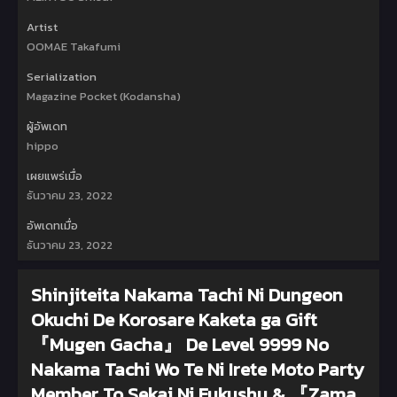
Artist
OOMAE Takafumi
Serialization
Magazine Pocket (Kodansha)
ผู้อัพเดท
hippo
เผยแพร่เมื่อ
ธันวาคม 23, 2022
อัพเดทเมื่อ
ธันวาคม 23, 2022
Shinjiteita Nakama Tachi Ni Dungeon
Okuchi De Korosare Kaketa ga Gift
『Mugen Gacha』 De Level 9999 No
Nakama Tachi Wo Te Ni Irete Moto Party
Member To Sekai Ni Fukushu & 『Zama