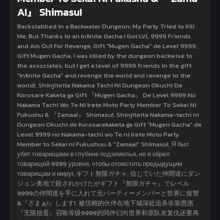
A!』 Shimasu!
Backstabbed in a Backwater Dungeon: My Party Tried to Kill
Me, But Thanks to an Infinite Gacha I Got LVL 9999 Friends
and Am Out For Revenge, Gift "Mugen Gacha" de Level 9999,
Gift Mugen Gacha, I was killed by the dungeon backwise to
the associates, but I get a level of 9999 friends in the gift
"Infinite Gacha" and revenge the world and revenge to the
world!, Shinjiteita Nakama Tachi Ni Dungeon Okuchi De
Korosare Kaketa ga Gift 『Mugen Gacha』 De Level 9999 No
Nakama Tachi Wo Te Ni Irete Moto Party Member To Sekai Ni
Fukushu & 『Zamaa!』 Shimasu!, Shinjiteita Nakama-tachi ni
Dungeon Okuchi de Korosarekaketa ga Gift "Mugen Gacha" de
Level 9999 no Nakama-tachi wo Te ni Irete Moto Party
Member to Sekai ni Fukushuu & "Zamaa!" Shimasu!, Я был
убит товарищами в глубине подземелья, но я обрел
товарищей 9999 уровня, чтобы отомстить предыдущим
товарищам и миру!, ギフト無限ガチャ, 信じていた仲間達にダン
ジョン奥地で殺されかけたがギフト『無限ガチャ』でレベル
9999の仲間達を手に入れて元パーティーメンバーと世界に復讐
&『ざまぁ!』します!, 被信赖的伙伴在地下城深处追杀依靠恩惠
『无限扭蛋』召唤等级9999的同伴们向世界和原队友复仇还要再