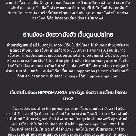
ลายเส้นที่สวยงามซึ่งเป็นจุดเด่นของมังฮวาเกาหลี และเป็นภาพสีแตกต่างจากมัง
งะอีกด้วย และสุดท้ายคือมังฮัว
manhua
คือการ์ตูนที่ได้เกิดขึ้นที่ประเทศจีน มี
ต้นกำเนิดมาจากมังงะหรือที่เป็นการ์ตูนช่องเช่นกัน จุดเด่นของมังฮัวที่แตกต่าง
จากมังงะก็คือมีการเดินเรื่องเร็วและเป็นภาพสี
อ่านมังงะ มังฮวา มังฮัว เว็บตูน แปลไทย
อ่านการ์ตูนออนไลน์
ในปัจจุบันอาจจะมีเว็บไซต์ที่มีมังงะให้อ่านกันอย่างแพร่หลาย
แต่ถึงอย่างนั้นแล้ว เว็บเหล่านั้นก็อาจจะมีโฆษณาและเกิดการเปลี่ยนเส้นทาง
เว็บไซต์ทำให้อุปกรณ์ของคุณได้รับอันตรายได้ เราจึงจะแนะนำเว็บฮิปโปมังงะ
หรือจะสามารถค้นหาลิงค์ได้บน Google ด้วยลิงค์ hippomanga.com ซึ่งเว็บ
ไซต์ฮิปโปมังงะดอทคอม เป็นเว็บไซต์อ่านมังงะฟรี ที่ทั้งอัพเดทมังงะ การ์ตูนให้
อ่านแบบสดใหม่ทุกวัน และยังมีเรื่องที่แปลลง hippomanga.com เป็นที่แรกอีก
ด้วย สามารถติดตามอ่านมังงะ manga ได้ที่ hippomanga.com
เว็บฮิปโปมังงะ HIPPOMANGA มีการ์ตูน มังฮวาแนวไหน ให้อ่าน
บ้าง?
เว็บอ่านมังงะแปลไทย hippomanga.com ที่รวบรวมมังงะ มังฮวา
โดจิน
เกาหลี จีน และ ญี่ปุ่น มันฮวาแปลไทยไว้มากมาย อ่านมังงะปี 2023 หรือจะอ่านมัง
งะปีเก่าๆก็มี อ่านการ์ตูนออนไลน์ อัพเดตตอนใหม่ทุกวัน ผ่านแอพฟรี app อ่านมัง
งะแปลไทย ทำไมต้องอ่านมังงะออนไลน์ที่ hippomanga.com เพราะไม่มี
โฆษณาโหลดไวไม่มีสะดุด เก็บไว้อ่านภายหลังได้ไม่ว่าจะเป็นการอ่านการ์ตูน
ออนไลน์แปลไทยเองจากต้นฉบับรวมทั้งระบบอ่านออนไลน์โดยใช้ AI อ่านมังงะ