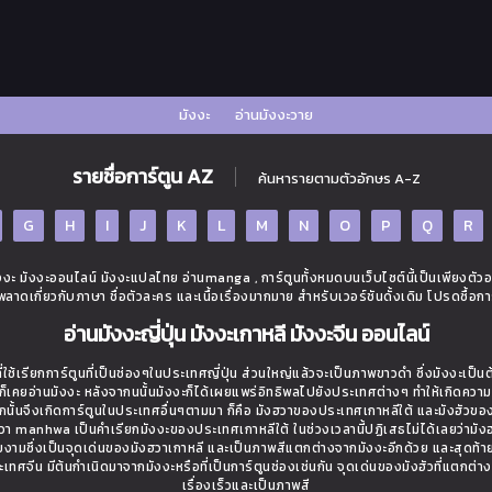
มังงะ
อ่านมังงะวาย
รายชื่อการ์ตูน AZ
ค้นหารายตามตัวอักษร A-Z
G
H
I
J
K
L
M
N
O
P
Q
R
ะ มังงะออนไลน์ มังงะแปลไทย อ่านmanga , การ์ตูนทั้งหมดบนเว็บไซต์นี้เป็นเพียงตัว
ิดพลาดเกี่ยวกับภาษา ชื่อตัวละคร และเนื้อเรื่องมากมาย สำหรับเวอร์ชันดั้งเดิม โปรดซื้อกา
อ่านมังงะญี่ปุ่น มังงะเกาหลี มังงะจีน ออนไลน์
ใช้เรียกการ์ตูนที่เป็นช่องๆในประเทศญี่ปุ่น ส่วนใหญ่แล้วจะเป็นภาพขาวดำ ซึ่งมังงะเป็น
่างก็เคยอ่านมังงะ หลังจากนนั้นมังงะก็ได้เผยแพร่อิทธิพลไปยังประเทศต่างๆ ทำให้เกิดควา
นั้นจึงเกิดการ์ตูนในประเทศอื่นๆตามมา ก็คือ มังฮวาของประเทศเกาหลีใต้ และมังฮัวขอ
งฮวา manhwa เป็นคำเรียกมังงะของประเทศเกาหลีใต้ ในช่วงเวลานี้ปฏิเสธไม่ได้เลยว่ามังฮว
วยงามซึ่งเป็นจุดเด่นของมังฮวาเกาหลี และเป็นภาพสีแตกต่างจากมังงะอีกด้วย และสุดท้า
ี่ประเทศจีน มีต้นกำเนิดมาจากมังงะหรือที่เป็นการ์ตูนช่องเช่นกัน จุดเด่นของมังฮัวที่แตกต่า
เรื่องเร็วและเป็นภาพสี