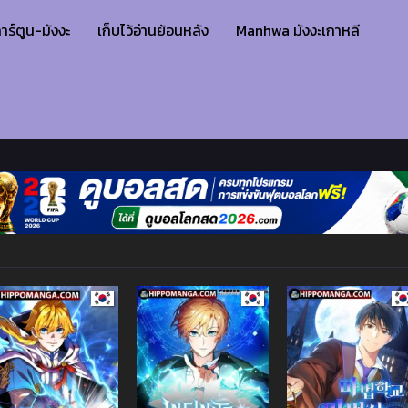
าร์ตูน-มังงะ
เก็บไว้อ่านย้อนหลัง
Manhwa มังงะเกาหลี