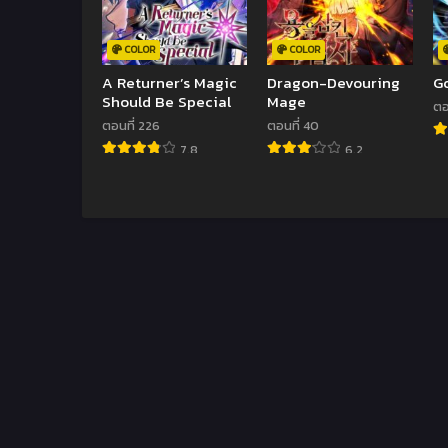
COLOR
COLOR
A Returner’s Magic
Dragon-Devouring
G
Should Be Special
Mage
ตอ
ตอนที่ 226
ตอนที่ 40
7.8
6.2