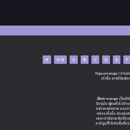
#
0-9
A
B
C
D
E
F
Hippomanga | อ่านมังง
เท่านั้น อาจมีข้อผ
มังงะ
manga เป็นคำที่
ปัจจุบัน ผู้คนทั่วไปต
อย่างแพร่หลาย และจาก
กมังงะทั้งนั้น ส่วนมั
เพราะว่ามีลายเส้นที่ส
การ์ตูนที่ได้เกิดขึ้นท