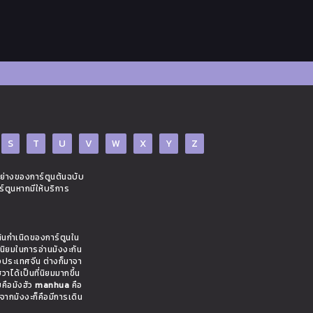
S
T
U
V
W
X
Y
Z
อย่างของการ์ตูนต้นฉบับ
ร์ตูนหากมีให้บริการ
ต้นกำเนิดของการ์ตูนใน
มนิยมในการอ่านมังงะกัน
งประเทศจีน ต่างก็มาจา
าได้เป็นที่นิยมมากขึ้น
ยคือมังฮัว
manhua
คือ
งจากมังงะก็คือมีการเดิน