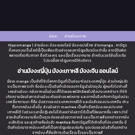
มังงะ
อ่านมังงะวาย
Hippomanga | อ่านมังงะ มังงะออนไลน์ มังงะแปลไทย อ่านmanga , การ์ตูน
ทั้งหมดบนเว็บไซต์นี้เป็นเพียงตัวอย่างของการ์ตูนต้นฉบับเท่านั้น อาจมีข้อผิด
พลาดเกี่ยวกับภาษา ชื่อตัวละคร และเนื้อเรื่องมากมาย สำหรับเวอร์ชันดั้งเดิม
โปรดซื้อการ์ตูนหากมีให้บริการ
อ่านมังงะญี่ปุ่น มังงะเกาหลี มังงะจีน ออนไลน์
มังงะ
manga เป็นคำที่ใช้เรียกการ์ตูนที่เป็นช่องๆในประเทศญี่ปุ่น ส่วนใหญ่แล้ว
จะเป็นภาพขาวดำ ซึ่งมังงะเป็นต้นกำเนิดของการ์ตูนในปัจจุบัน ผู้คนทั่วไปต่างก็
เคยอ่านมังงะ หลังจากนนั้นมังงะก็ได้เผยแพร่อิทธิพลไปยังประเทศต่างๆ ทำให้
เกิดความนิยมในการอ่านมังงะกันอย่างแพร่หลาย และจากนั้นจึงเกิดการ์ตูนในประ
เทศอื่นๆตามมา ก็คือ มังฮวาของประเทศเกาหลีใต้ และมังฮัวของประเทศจีน ต่าง
ก็มาจากมังงะทั้งนั้น ส่วนมังฮวา manhwa เป็นคำเรียกมังงะของประเทศ
เกาหลีใต้ ในช่วงเวลานี้ปฏิเสธไม่ได้เลยว่ามังฮวาได้เป็นที่นิยมมากขึ้น เพราะว่ามี
ลายเส้นที่สวยงามซึ่งเป็นจุดเด่นของมังฮวาเกาหลี และเป็นภาพสีแตกต่างจากมัง
งะอีกด้วย และสุดท้ายคือมังฮัว
manhua
คือการ์ตูนที่ได้เกิดขึ้นที่ประเทศจีน มี
ต้นกำเนิดมาจากมังงะหรือที่เป็นการ์ตูนช่องเช่นกัน จุดเด่นของมังฮัวที่แตกต่าง
จากมังงะก็คือมีการเดินเรื่องเร็วและเป็นภาพสี