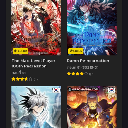
COLOR
COLOR
The Max-Level Player
Damn Reincarnation
100th Regression
ตอนที่ 81 (SS2 END)
ตอนที่ 43
8.1
7.4