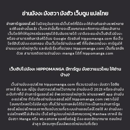
อ่านมังงะ มังฮวา มังฮัว เว็บตูน แปลไทย
อ่านการ์ตูนออนไลน์
ในปัจจุบันอาจจะมีเว็บไซต์ที่มีมังงะให้อ่านกันอย่างแพร่หลาย
แต่ถึงอย่างนั้นแล้ว เว็บเหล่านั้นก็อาจจะมีโฆษณาและเกิดการเปลี่ยนเส้นทาง
เว็บไซต์ทำให้อุปกรณ์ของคุณได้รับอันตรายได้ เราจึงจะแนะนำเว็บฮิปโปมังงะ
หรือจะสามารถค้นหาลิงค์ได้บน Google ด้วยลิงค์ hippomanga.com ซึ่งเว็บ
ไซต์ฮิปโปมังงะดอทคอม เป็นเว็บไซต์อ่านมังงะฟรี ที่ทั้งอัพเดทมังงะ การ์ตูนให้
อ่านแบบสดใหม่ทุกวัน และยังมีเรื่องที่แปลลง hippomanga.com เป็นที่แรกอีก
ด้วย สามารถติดตามอ่านมังงะ manga ได้ที่ hippomanga.com
เว็บฮิปโปมังงะ HIPPOMANGA มีการ์ตูน มังฮวาแนวไหน ให้อ่าน
บ้าง?
เว็บอ่านมังงะแปลไทย hippomanga.com ที่รวบรวมมังงะ มังฮวา
โดจิน
เกาหลี จีน และ ญี่ปุ่น มันฮวาแปลไทยไว้มากมาย อ่านมังงะปี 2023 หรือจะอ่านมัง
งะปีเก่าๆก็มี อ่านการ์ตูนออนไลน์ อัพเดตตอนใหม่ทุกวัน ผ่านแอพฟรี app อ่านมัง
งะแปลไทย ทำไมต้องอ่านมังงะออนไลน์ที่ hippomanga.com เพราะไม่มี
โฆษณาโหลดไวไม่มีสะดุด เก็บไว้อ่านภายหลังได้ไม่ว่าจะเป็นการอ่านการ์ตูน
ออนไลน์แปลไทยเองจากต้นฉบับรวมทั้งระบบอ่านออนไลน์โดยใช้ AI อ่านมังงะ
แปลไทยฟรีไม่เสียเงิน เว็บไซต์รูปแบบใหม่เลือกหมวดหมู่ Manhwa เกาหลี จีน
มังฮวา Manga หรือ พระเอกเทพ แอคชั่นต่อสู้ มังงะยอดฮิตมากมาย ตอนใหม่
ล่าสุด มีครบทุกเรื่องอัพเดตใหม่จบในที่เดียว