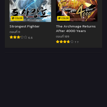
COLOR
COLOR
Strongest Fighter
The Archmage Returns
After 4000 Years
ตอนที่ 11
ตอนที่ 189
6.6
7.7