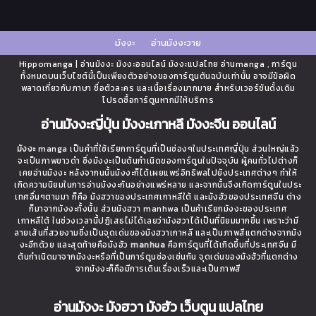
มังงะ
อ่านมังงะวาย
Hippomanga | อ่านมังงะ มังงะออนไลน์ มังงะแปลไทย อ่านmanga , การ์ตูน
ทั้งหมดบนเว็บไซต์นี้เป็นเพียงตัวอย่างของการ์ตูนต้นฉบับเท่านั้น อาจมีข้อผิด
พลาดเกี่ยวกับภาษา ชื่อตัวละคร และเนื้อเรื่องมากมาย สำหรับเวอร์ชันดั้งเดิม
โปรดซื้อการ์ตูนหากมีให้บริการ
อ่านมังงะญี่ปุ่น มังงะเกาหลี มังงะจีน ออนไลน์
มังงะ
manga เป็นคำที่ใช้เรียกการ์ตูนที่เป็นช่องๆในประเทศญี่ปุ่น ส่วนใหญ่แล้ว
จะเป็นภาพขาวดำ ซึ่งมังงะเป็นต้นกำเนิดของการ์ตูนในปัจจุบัน ผู้คนทั่วไปต่างก็
เคยอ่านมังงะ หลังจากนนั้นมังงะก็ได้เผยแพร่อิทธิพลไปยังประเทศต่างๆ ทำให้
เกิดความนิยมในการอ่านมังงะกันอย่างแพร่หลาย และจากนั้นจึงเกิดการ์ตูนในประ
เทศอื่นๆตามมา ก็คือ มังฮวาของประเทศเกาหลีใต้ และมังฮัวของประเทศจีน ต่าง
ก็มาจากมังงะทั้งนั้น ส่วนมังฮวา manhwa เป็นคำเรียกมังงะของประเทศ
เกาหลีใต้ ในช่วงเวลานี้ปฏิเสธไม่ได้เลยว่ามังฮวาได้เป็นที่นิยมมากขึ้น เพราะว่ามี
ลายเส้นที่สวยงามซึ่งเป็นจุดเด่นของมังฮวาเกาหลี และเป็นภาพสีแตกต่างจากมัง
งะอีกด้วย และสุดท้ายคือมังฮัว
manhua
คือการ์ตูนที่ได้เกิดขึ้นที่ประเทศจีน มี
ต้นกำเนิดมาจากมังงะหรือที่เป็นการ์ตูนช่องเช่นกัน จุดเด่นของมังฮัวที่แตกต่าง
จากมังงะก็คือมีการเดินเรื่องเร็วและเป็นภาพสี
อ่านมังงะ มังฮวา มังฮัว เว็บตูน แปลไทย