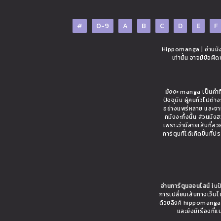
#
0-9
A
B
C
D
E
F
Hippomanga | อ่านมังง
เท่านั้น อาจมีข้อผ
มังงะ
manga เป็นคำที่
ปัจจุบัน ผู้คนทั่วไปต
อย่างแพร่หลาย และจาก
กมังงะทั้งนั้น ส่วนมั
เพราะว่ามีลายเส้นที่ส
การ์ตูนที่ได้เกิดขึ้นท
อ่านการ์ตูนออนไลน์
ในปั
การเปลี่ยนเส้นทางเว็บ
ด้วยลิงค์ hippomanga.c
และยังมีเรื่อง