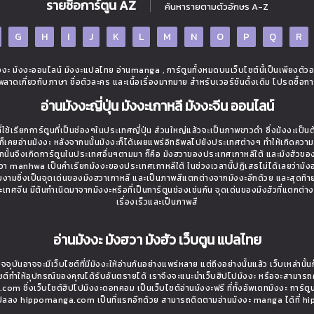
รายชื่อการ์ตูน AZ
ค้นหารายตามตัวอักษร A-Z
G
H
I
J
K
L
M
N
O
P
Q
R
ะ มังงะออนไลน์ มังงะแปลไทย อ่านmanga , การ์ตูนทั้งหมดบนเว็บไซต์นี้เป็นเพียงตัว
ิดพลาดเกี่ยวกับภาษา ชื่อตัวละคร และเนื้อเรื่องมากมาย สำหรับเวอร์ชันดั้งเดิม โปรดซื้อกา
อ่านมังงะญี่ปุ่น มังงะเกาหลี มังงะจีน ออนไลน์
ใช้เรียกการ์ตูนที่เป็นช่องๆในประเทศญี่ปุ่น ส่วนใหญ่แล้วจะเป็นภาพขาวดำ ซึ่งมังงะเป็น
่างก็เคยอ่านมังงะ หลังจากนนั้นมังงะก็ได้เผยแพร่อิทธิพลไปยังประเทศต่างๆ ทำให้เกิดควา
นั้นจึงเกิดการ์ตูนในประเทศอื่นๆตามมา ก็คือ มังฮวาของประเทศเกาหลีใต้ และมังฮัวขอ
งฮวา manhwa เป็นคำเรียกมังงะของประเทศเกาหลีใต้ ในช่วงเวลานี้ปฏิเสธไม่ได้เลยว่ามังฮว
วยงามซึ่งเป็นจุดเด่นของมังฮวาเกาหลี และเป็นภาพสีแตกต่างจากมังงะอีกด้วย และสุดท้า
ี่ประเทศจีน มีต้นกำเนิดมาจากมังงะหรือที่เป็นการ์ตูนช่องเช่นกัน จุดเด่นของมังฮัวที่แตกต่า
เรื่องเร็วและเป็นภาพสี
อ่านมังงะ มังฮวา มังฮัว เว็บตูน แปลไทย
จจุบันอาจจะมีเว็บไซต์ที่มีมังงะให้อ่านกันอย่างแพร่หลาย แต่ถึงอย่างนั้นแล้ว เว็บเหล่าน
ไซต์ทำให้อุปกรณ์ของคุณได้รับอันตรายได้ เราจึงจะแนะนำเว็บฮิปโปมังงะ หรือจะสามารถ
om ซึ่งเว็บไซต์ฮิปโปมังงะดอทคอม เป็นเว็บไซต์อ่านมังงะฟรี ที่ทั้งอัพเดทมังงะ การ์ตู
ที่แปลลง hippomanga.com เป็นที่แรกอีกด้วย สามารถติดตามอ่านมังงะ manga ได้ที่