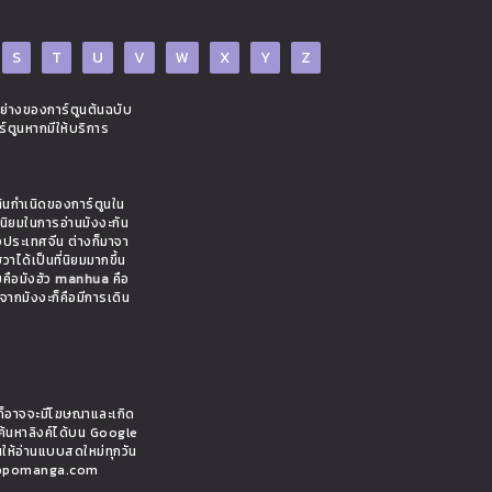
S
T
U
V
W
X
Y
Z
อย่างของการ์ตูนต้นฉบับ
ร์ตูนหากมีให้บริการ
ต้นกำเนิดของการ์ตูนใน
มนิยมในการอ่านมังงะกัน
งประเทศจีน ต่างก็มาจา
าได้เป็นที่นิยมมากขึ้น
ยคือมังฮัว
manhua
คือ
งจากมังงะก็คือมีการเดิน
ั้นก็อาจจะมีโฆษณาและเกิด
ค้นหาลิงค์ได้บน Google
นให้อ่านแบบสดใหม่ทุกวัน
 hippomanga.com