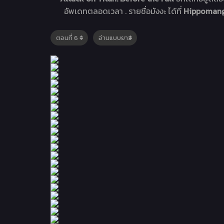
อัพเดทตลอดเวลา . รายชื่อมังงะ ได้ที่
Hippomanga 