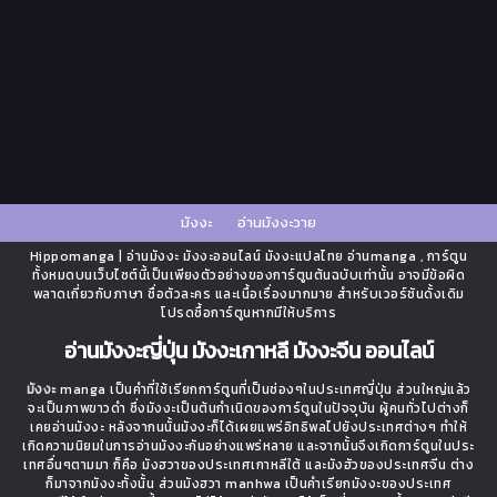
มังงะ
อ่านมังงะวาย
Hippomanga | อ่านมังงะ มังงะออนไลน์ มังงะแปลไทย อ่านmanga , การ์ตูน
ทั้งหมดบนเว็บไซต์นี้เป็นเพียงตัวอย่างของการ์ตูนต้นฉบับเท่านั้น อาจมีข้อผิด
พลาดเกี่ยวกับภาษา ชื่อตัวละคร และเนื้อเรื่องมากมาย สำหรับเวอร์ชันดั้งเดิม
โปรดซื้อการ์ตูนหากมีให้บริการ
อ่านมังงะญี่ปุ่น มังงะเกาหลี มังงะจีน ออนไลน์
มังงะ
manga เป็นคำที่ใช้เรียกการ์ตูนที่เป็นช่องๆในประเทศญี่ปุ่น ส่วนใหญ่แล้ว
จะเป็นภาพขาวดำ ซึ่งมังงะเป็นต้นกำเนิดของการ์ตูนในปัจจุบัน ผู้คนทั่วไปต่างก็
เคยอ่านมังงะ หลังจากนนั้นมังงะก็ได้เผยแพร่อิทธิพลไปยังประเทศต่างๆ ทำให้
เกิดความนิยมในการอ่านมังงะกันอย่างแพร่หลาย และจากนั้นจึงเกิดการ์ตูนในประ
เทศอื่นๆตามมา ก็คือ มังฮวาของประเทศเกาหลีใต้ และมังฮัวของประเทศจีน ต่าง
ก็มาจากมังงะทั้งนั้น ส่วนมังฮวา manhwa เป็นคำเรียกมังงะของประเทศ