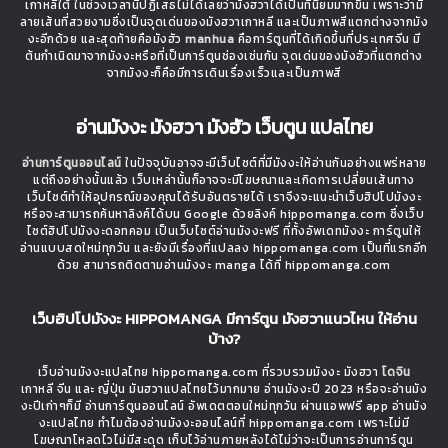
เกาหลีใต้ ในช่วงเวลานี้ปฏิเสธไม่ได้เลยว่ามังฮวาได้เป็นที่นิยมมากขึ้น เพราะว่ามี
ลายเส้นที่สวยงามซึ่งเป็นจุดเด่นของมังฮวาเกาหลี และเป็นภาพสีแตกต่างจากมัง
งะอีกด้วย และสุดท้ายคือมังฮัว
manhua
คือการ์ตูนที่ได้เกิดขึ้นที่ประเทศจีน มี
ต้นกำเนิดมาจากมังงะหรือที่เป็นการ์ตูนช่องเช่นกัน จุดเด่นของมังฮัวที่แตกต่าง
จากมังงะก็คือมีการเดินเรื่องเร็วและเป็นภาพสี
อ่านมังงะ มังฮวา มังฮัว เว็บตูน แปลไทย
อ่านการ์ตูนออนไลน์
ในปัจจุบันอาจจะมีเว็บไซต์ที่มีมังงะให้อ่านกันอย่างแพร่หลาย
แต่ถึงอย่างนั้นแล้ว เว็บเหล่านั้นก็อาจจะมีโฆษณาและเกิดการเปลี่ยนเส้นทาง
เว็บไซต์ทำให้อุปกรณ์ของคุณได้รับอันตรายได้ เราจึงจะแนะนำเว็บฮิปโปมังงะ
หรือจะสามารถค้นหาลิงค์ได้บน Google ด้วยลิงค์ hippomanga.com ซึ่งเว็บ
ไซต์ฮิปโปมังงะดอทคอม เป็นเว็บไซต์อ่านมังงะฟรี ที่ทั้งอัพเดทมังงะ การ์ตูนให้
อ่านแบบสดใหม่ทุกวัน และยังมีเรื่องที่แปลลง hippomanga.com เป็นที่แรกอีก
ด้วย สามารถติดตามอ่านมังงะ manga ได้ที่ hippomanga.com
เว็บฮิปโปมังงะ HIPPOMANGA มีการ์ตูน มังฮวาแนวไหน ให้อ่าน
บ้าง?
เว็บอ่านมังงะแปลไทย hippomanga.com ที่รวบรวมมังงะ มังฮวา
โดจิน
เกาหลี จีน และ ญี่ปุ่น มันฮวาแปลไทยไว้มากมาย อ่านมังงะปี 2023 หรือจะอ่านมัง
งะปีเก่าๆก็มี อ่านการ์ตูนออนไลน์ อัพเดตตอนใหม่ทุกวัน ผ่านแอพฟรี app อ่านมัง
งะแปลไทย ทำไมต้องอ่านมังงะออนไลน์ที่ hippomanga.com เพราะไม่มี
โฆษณาโหลดไวไม่มีสะดุด เก็บไว้อ่านภายหลังได้ไม่ว่าจะเป็นการอ่านการ์ตูน