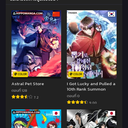
COLOR
COLOR
Astral Pet Store
I Got Lucky and Pulled a
10th Rank Summon
ตอนที่ 128
ตอนที่ 0
7.2
9.00