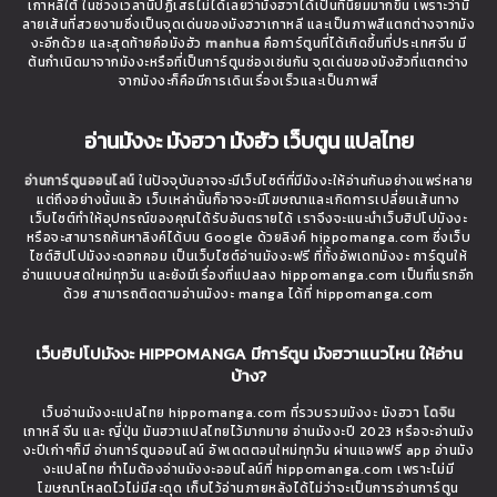
เกาหลีใต้ ในช่วงเวลานี้ปฏิเสธไม่ได้เลยว่ามังฮวาได้เป็นที่นิยมมากขึ้น เพราะว่ามี
ลายเส้นที่สวยงามซึ่งเป็นจุดเด่นของมังฮวาเกาหลี และเป็นภาพสีแตกต่างจากมัง
งะอีกด้วย และสุดท้ายคือมังฮัว
manhua
คือการ์ตูนที่ได้เกิดขึ้นที่ประเทศจีน มี
ต้นกำเนิดมาจากมังงะหรือที่เป็นการ์ตูนช่องเช่นกัน จุดเด่นของมังฮัวที่แตกต่าง
จากมังงะก็คือมีการเดินเรื่องเร็วและเป็นภาพสี
อ่านมังงะ มังฮวา มังฮัว เว็บตูน แปลไทย
อ่านการ์ตูนออนไลน์
ในปัจจุบันอาจจะมีเว็บไซต์ที่มีมังงะให้อ่านกันอย่างแพร่หลาย
แต่ถึงอย่างนั้นแล้ว เว็บเหล่านั้นก็อาจจะมีโฆษณาและเกิดการเปลี่ยนเส้นทาง
เว็บไซต์ทำให้อุปกรณ์ของคุณได้รับอันตรายได้ เราจึงจะแนะนำเว็บฮิปโปมังงะ
หรือจะสามารถค้นหาลิงค์ได้บน Google ด้วยลิงค์ hippomanga.com ซึ่งเว็บ
ไซต์ฮิปโปมังงะดอทคอม เป็นเว็บไซต์อ่านมังงะฟรี ที่ทั้งอัพเดทมังงะ การ์ตูนให้
อ่านแบบสดใหม่ทุกวัน และยังมีเรื่องที่แปลลง hippomanga.com เป็นที่แรกอีก
ด้วย สามารถติดตามอ่านมังงะ manga ได้ที่ hippomanga.com
เว็บฮิปโปมังงะ HIPPOMANGA มีการ์ตูน มังฮวาแนวไหน ให้อ่าน
บ้าง?
เว็บอ่านมังงะแปลไทย hippomanga.com ที่รวบรวมมังงะ มังฮวา
โดจิน
เกาหลี จีน และ ญี่ปุ่น มันฮวาแปลไทยไว้มากมาย อ่านมังงะปี 2023 หรือจะอ่านมัง
งะปีเก่าๆก็มี อ่านการ์ตูนออนไลน์ อัพเดตตอนใหม่ทุกวัน ผ่านแอพฟรี app อ่านมัง
งะแปลไทย ทำไมต้องอ่านมังงะออนไลน์ที่ hippomanga.com เพราะไม่มี
โฆษณาโหลดไวไม่มีสะดุด เก็บไว้อ่านภายหลังได้ไม่ว่าจะเป็นการอ่านการ์ตูน