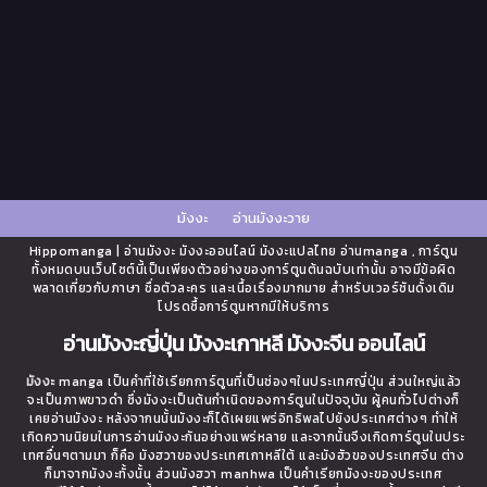
มังงะ
อ่านมังงะวาย
Hippomanga | อ่านมังงะ มังงะออนไลน์ มังงะแปลไทย อ่านmanga , การ์ตูน
ทั้งหมดบนเว็บไซต์นี้เป็นเพียงตัวอย่างของการ์ตูนต้นฉบับเท่านั้น อาจมีข้อผิด
พลาดเกี่ยวกับภาษา ชื่อตัวละคร และเนื้อเรื่องมากมาย สำหรับเวอร์ชันดั้งเดิม
โปรดซื้อการ์ตูนหากมีให้บริการ
อ่านมังงะญี่ปุ่น มังงะเกาหลี มังงะจีน ออนไลน์
มังงะ
manga เป็นคำที่ใช้เรียกการ์ตูนที่เป็นช่องๆในประเทศญี่ปุ่น ส่วนใหญ่แล้ว
จะเป็นภาพขาวดำ ซึ่งมังงะเป็นต้นกำเนิดของการ์ตูนในปัจจุบัน ผู้คนทั่วไปต่างก็
เคยอ่านมังงะ หลังจากนนั้นมังงะก็ได้เผยแพร่อิทธิพลไปยังประเทศต่างๆ ทำให้
เกิดความนิยมในการอ่านมังงะกันอย่างแพร่หลาย และจากนั้นจึงเกิดการ์ตูนในประ
เทศอื่นๆตามมา ก็คือ มังฮวาของประเทศเกาหลีใต้ และมังฮัวของประเทศจีน ต่าง
ก็มาจากมังงะทั้งนั้น ส่วนมังฮวา manhwa เป็นคำเรียกมังงะของประเทศ