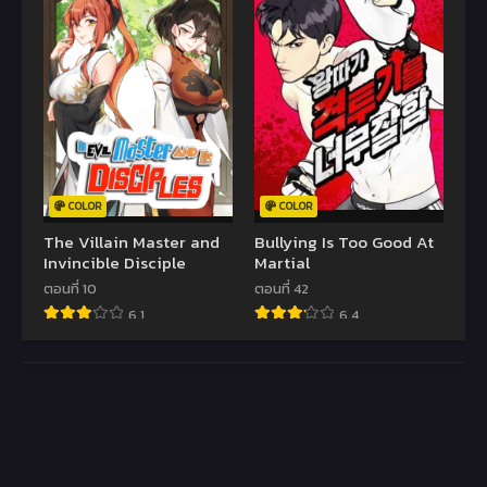
COLOR
COLOR
The Villain Master and
Bullying Is Too Good At
Invincible Disciple
Martial
ตอนที่ 10
ตอนที่ 42
6.1
6.4