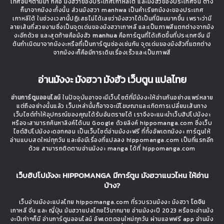
เทศอื่นๆตามมา ก็คือ มังฮวาของประเทศเกาหลีใต้ และมังฮัวของประเทศจีน ต่าง
ก็มาจากมังงะทั้งนั้น ส่วนมังฮวา manhwa เป็นคำเรียกมังงะของประเทศ
เกาหลีใต้ ในช่วงเวลานี้ปฏิเสธไม่ได้เลยว่ามังฮวาได้เป็นที่นิยมมากขึ้น เพราะว่ามี
ลายเส้นที่สวยงามซึ่งเป็นจุดเด่นของมังฮวาเกาหลี และเป็นภาพสีแตกต่างจากมัง
งะอีกด้วย และสุดท้ายคือมังฮัว
manhua
คือการ์ตูนที่ได้เกิดขึ้นที่ประเทศจีน มี
ต้นกำเนิดมาจากมังงะหรือที่เป็นการ์ตูนช่องเช่นกัน จุดเด่นของมังฮัวที่แตกต่าง
จากมังงะก็คือมีการเดินเรื่องเร็วและเป็นภาพสี
อ่านมังงะ มังฮวา มังฮัว เว็บตูน แปลไทย
อ่านการ์ตูนออนไลน์
ในปัจจุบันอาจจะมีเว็บไซต์ที่มีมังงะให้อ่านกันอย่างแพร่หลาย
แต่ถึงอย่างนั้นแล้ว เว็บเหล่านั้นก็อาจจะมีโฆษณาและเกิดการเปลี่ยนเส้นทาง
เว็บไซต์ทำให้อุปกรณ์ของคุณได้รับอันตรายได้ เราจึงจะแนะนำเว็บฮิปโปมังงะ
หรือจะสามารถค้นหาลิงค์ได้บน Google ด้วยลิงค์ hippomanga.com ซึ่งเว็บ
ไซต์ฮิปโปมังงะดอทคอม เป็นเว็บไซต์อ่านมังงะฟรี ที่ทั้งอัพเดทมังงะ การ์ตูนให้
อ่านแบบสดใหม่ทุกวัน และยังมีเรื่องที่แปลลง hippomanga.com เป็นที่แรกอีก
ด้วย สามารถติดตามอ่านมังงะ manga ได้ที่ hippomanga.com
เว็บฮิปโปมังงะ HIPPOMANGA มีการ์ตูน มังฮวาแนวไหน ให้อ่าน
บ้าง?
เว็บอ่านมังงะแปลไทย hippomanga.com ที่รวบรวมมังงะ มังฮวา
โดจิน
เกาหลี จีน และ ญี่ปุ่น มันฮวาแปลไทยไว้มากมาย อ่านมังงะปี 2023 หรือจะอ่านมัง
งะปีเก่าๆก็มี อ่านการ์ตูนออนไลน์ อัพเดตตอนใหม่ทุกวัน ผ่านแอพฟรี app อ่านมัง