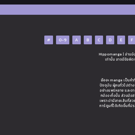
#
0-9
A
B
C
D
E
F
Hippomanga | อ่านมังง
เท่านั้น อาจมีข้อผ
มังงะ
manga เป็นคำที่
ปัจจุบัน ผู้คนทั่วไปต
อย่างแพร่หลาย และจาก
กมังงะทั้งนั้น ส่วนมั
เพราะว่ามีลายเส้นที่ส
การ์ตูนที่ได้เกิดขึ้นท