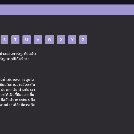
S
T
U
V
W
X
Y
Z
อย่างของการ์ตูนต้นฉบับ
ร์ตูนหากมีให้บริการ
ต้นกำเนิดของการ์ตูนใน
มนิยมในการอ่านมังงะกัน
งประเทศจีน ต่างก็มาจา
าได้เป็นที่นิยมมากขึ้น
ยคือมังฮัว
manhua
คือ
งจากมังงะก็คือมีการเดิน