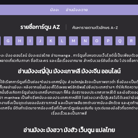
มังงะ
อ่านมังงะวาย
รายชื่อการ์ตูน AZ
ค้นหารายตามตัวอักษร A-Z
G
H
I
J
K
L
M
N
O
P
Q
R
ะ มังงะออนไลน์ มังงะแปลไทย อ่านmanga , การ์ตูนทั้งหมดบนเว็บไซต์นี้เป็นเพียงตัว
ิดพลาดเกี่ยวกับภาษา ชื่อตัวละคร และเนื้อเรื่องมากมาย สำหรับเวอร์ชันดั้งเดิม โปรดซื้อกา
อ่านมังงะญี่ปุ่น มังงะเกาหลี มังงะจีน ออนไลน์
ใช้เรียกการ์ตูนที่เป็นช่องๆในประเทศญี่ปุ่น ส่วนใหญ่แล้วจะเป็นภาพขาวดำ ซึ่งมังงะเป็น
่างก็เคยอ่านมังงะ หลังจากนนั้นมังงะก็ได้เผยแพร่อิทธิพลไปยังประเทศต่างๆ ทำให้เกิดควา
นั้นจึงเกิดการ์ตูนในประเทศอื่นๆตามมา ก็คือ มังฮวาของประเทศเกาหลีใต้ และมังฮัวขอ
งฮวา manhwa เป็นคำเรียกมังงะของประเทศเกาหลีใต้ ในช่วงเวลานี้ปฏิเสธไม่ได้เลยว่ามังฮว
วยงามซึ่งเป็นจุดเด่นของมังฮวาเกาหลี และเป็นภาพสีแตกต่างจากมังงะอีกด้วย และสุดท้า
ี่ประเทศจีน มีต้นกำเนิดมาจากมังงะหรือที่เป็นการ์ตูนช่องเช่นกัน จุดเด่นของมังฮัวที่แตกต่า
เรื่องเร็วและเป็นภาพสี
อ่านมังงะ มังฮวา มังฮัว เว็บตูน แปลไทย