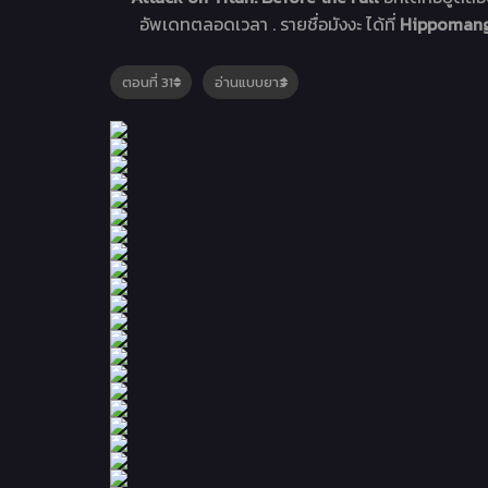
อัพเดทตลอดเวลา . รายชื่อมังงะ ได้ที่
Hippomanga 