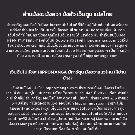
อ่านมังงะ มังฮวา มังฮัว เว็บตูน แปลไทย
อ่านการ์ตูนออนไลน์
ในปัจจุบันอาจจะมีเว็บไซต์ที่มีมังงะให้อ่านกันอย่างแพร่หลาย
แต่ถึงอย่างนั้นแล้ว เว็บเหล่านั้นก็อาจจะมีโฆษณาและเกิดการเปลี่ยนเส้นทาง
เว็บไซต์ทำให้อุปกรณ์ของคุณได้รับอันตรายได้ เราจึงจะแนะนำเว็บฮิปโปมังงะ
หรือจะสามารถค้นหาลิงค์ได้บน Google ด้วยลิงค์ hippomanga.com ซึ่งเว็บ
ไซต์ฮิปโปมังงะดอทคอม เป็นเว็บไซต์อ่านมังงะฟรี ที่ทั้งอัพเดทมังงะ การ์ตูนให้
อ่านแบบสดใหม่ทุกวัน และยังมีเรื่องที่แปลลง hippomanga.com เป็นที่แรกอีก
ด้วย สามารถติดตามอ่านมังงะ manga ได้ที่ hippomanga.com
เว็บฮิปโปมังงะ HIPPOMANGA มีการ์ตูน มังฮวาแนวไหน ให้อ่าน
บ้าง?
เว็บอ่านมังงะแปลไทย hippomanga.com ที่รวบรวมมังงะ มังฮวา
โดจิน
เกาหลี จีน และ ญี่ปุ่น มันฮวาแปลไทยไว้มากมาย อ่านมังงะปี 2023 หรือจะอ่านมัง
งะปีเก่าๆก็มี อ่านการ์ตูนออนไลน์ อัพเดตตอนใหม่ทุกวัน ผ่านแอพฟรี app อ่านมัง
งะแปลไทย ทำไมต้องอ่านมังงะออนไลน์ที่ hippomanga.com เพราะไม่มี
โฆษณาโหลดไวไม่มีสะดุด เก็บไว้อ่านภายหลังได้ไม่ว่าจะเป็นการอ่านการ์ตูน
ออนไลน์แปลไทยเองจากต้นฉบับรวมทั้งระบบอ่านออนไลน์โดยใช้ AI อ่านมังงะ
แปลไทยฟรีไม่เสียเงิน เว็บไซต์รูปแบบใหม่เลือกหมวดหมู่ Manhwa เกาหลี จีน
มังฮวา Manga หรือ พระเอกเทพ แอคชั่นต่อสู้ มังงะยอดฮิตมากมาย ตอนใหม่
ล่าสุด มีครบทุกเรื่องอัพเดตใหม่จบในที่เดียว