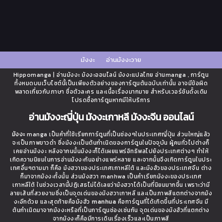
มังงะ
อ่านมังงะวาย
Hippomanga | อ่านมังงะ มังงะออนไลน์ มังงะแปลไทย อ่านmanga , การ์ตูน
ทั้งหมดบนเว็บไซต์นี้เป็นเพียงตัวอย่างของการ์ตูนต้นฉบับเท่านั้น อาจมีข้อผิด
พลาดเกี่ยวกับภาษา ชื่อตัวละคร และเนื้อเรื่องมากมาย สำหรับเวอร์ชันดั้งเดิม
โปรดซื้อการ์ตูนหากมีให้บริการ
อ่านมังงะญี่ปุ่น มังงะเกาหลี มังงะจีน ออนไลน์
มังงะ
manga เป็นคำที่ใช้เรียกการ์ตูนที่เป็นช่องๆในประเทศญี่ปุ่น ส่วนใหญ่แล้ว
จะเป็นภาพขาวดำ ซึ่งมังงะเป็นต้นกำเนิดของการ์ตูนในปัจจุบัน ผู้คนทั่วไปต่างก็
เคยอ่านมังงะ หลังจากนนั้นมังงะก็ได้เผยแพร่อิทธิพลไปยังประเทศต่างๆ ทำให้
เกิดความนิยมในการอ่านมังงะกันอย่างแพร่หลาย และจากนั้นจึงเกิดการ์ตูนในประ
เทศอื่นๆตามมา ก็คือ มังฮวาของประเทศเกาหลีใต้ และมังฮัวของประเทศจีน ต่าง
ก็มาจากมังงะทั้งนั้น ส่วนมังฮวา manhwa เป็นคำเรียกมังงะของประเทศ
เกาหลีใต้ ในช่วงเวลานี้ปฏิเสธไม่ได้เลยว่ามังฮวาได้เป็นที่นิยมมากขึ้น เพราะว่ามี
ลายเส้นที่สวยงามซึ่งเป็นจุดเด่นของมังฮวาเกาหลี และเป็นภาพสีแตกต่างจากมัง
งะอีกด้วย และสุดท้ายคือมังฮัว
manhua
คือการ์ตูนที่ได้เกิดขึ้นที่ประเทศจีน มี
ต้นกำเนิดมาจากมังงะหรือที่เป็นการ์ตูนช่องเช่นกัน จุดเด่นของมังฮัวที่แตกต่าง
จากมังงะก็คือมีการเดินเรื่องเร็วและเป็นภาพสี