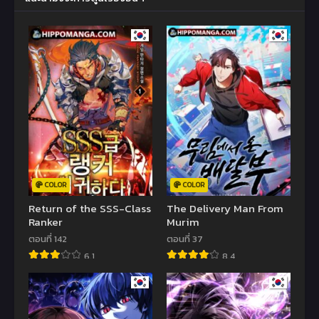
COLOR
COLOR
Return of the SSS-Class
The Delivery Man From
Ranker
Murim
ตอนที่ 142
ตอนที่ 37
6.1
8.4