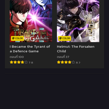
COLOR
COLOR
I Became the Tyrant of
Helmut: The Forsaken
a Defence Game
Child
ตอนที่ 100
ตอนที่ 37
7.8
8.2