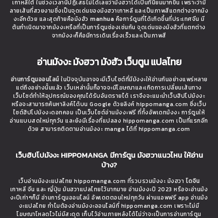
เกาหลีใต้ ในช่วงเวลานี้ปฏิเสธไม่ได้เลยว่ามังฮวาได้เป็นที่นิยมมากขึ้น เพราะว่ามี
ลายเส้นที่สวยงามซึ่งเป็นจุดเด่นของมังฮวาเกาหลี และเป็นภาพสีแตกต่างจากมัง
งะอีกด้วย และสุดท้ายคือมังฮัว
manhua
คือการ์ตูนที่ได้เกิดขึ้นที่ประเทศจีน มี
ต้นกำเนิดมาจากมังงะหรือที่เป็นการ์ตูนช่องเช่นกัน จุดเด่นของมังฮัวที่แตกต่าง
จากมังงะก็คือมีการเดินเรื่องเร็วและเป็นภาพสี
อ่านมังงะ มังฮวา มังฮัว เว็บตูน แปลไทย
อ่านการ์ตูนออนไลน์
ในปัจจุบันอาจจะมีเว็บไซต์ที่มีมังงะให้อ่านกันอย่างแพร่หลาย
แต่ถึงอย่างนั้นแล้ว เว็บเหล่านั้นก็อาจจะมีโฆษณาและเกิดการเปลี่ยนเส้นทาง
เว็บไซต์ทำให้อุปกรณ์ของคุณได้รับอันตรายได้ เราจึงจะแนะนำเว็บฮิปโปมังงะ
หรือจะสามารถค้นหาลิงค์ได้บน Google ด้วยลิงค์ hippomanga.com ซึ่งเว็บ
ไซต์ฮิปโปมังงะดอทคอม เป็นเว็บไซต์อ่านมังงะฟรี ที่ทั้งอัพเดทมังงะ การ์ตูนให้
อ่านแบบสดใหม่ทุกวัน และยังมีเรื่องที่แปลลง hippomanga.com เป็นที่แรกอีก
ด้วย สามารถติดตามอ่านมังงะ manga ได้ที่ hippomanga.com
เว็บฮิปโปมังงะ HIPPOMANGA มีการ์ตูน มังฮวาแนวไหน ให้อ่าน
บ้าง?
เว็บอ่านมังงะแปลไทย hippomanga.com ที่รวบรวมมังงะ มังฮวา
โดจิน
เกาหลี จีน และ ญี่ปุ่น มันฮวาแปลไทยไว้มากมาย อ่านมังงะปี 2023 หรือจะอ่านมัง
งะปีเก่าๆก็มี อ่านการ์ตูนออนไลน์ อัพเดตตอนใหม่ทุกวัน ผ่านแอพฟรี app อ่านมัง
งะแปลไทย ทำไมต้องอ่านมังงะออนไลน์ที่ hippomanga.com เพราะไม่มี
โฆษณาโหลดไวไม่มีสะดุด เก็บไว้อ่านภายหลังได้ไม่ว่าจะเป็นการอ่านการ์ตูน