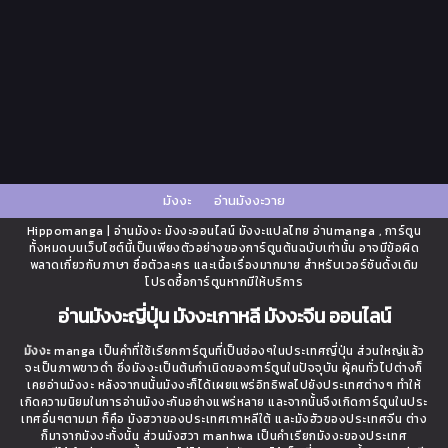
มังงะ
อ่านมังงะวาย
Hippomanga | อ่านมังงะ มังงะออนไลน์ มังงะแปลไทย อ่านmanga , การ์ตูน
ทั้งหมดบนเว็บไซต์นี้เป็นเพียงตัวอย่างของการ์ตูนต้นฉบับเท่านั้น อาจมีข้อผิด
พลาดเกี่ยวกับภาษา ชื่อตัวละคร และเนื้อเรื่องมากมาย สำหรับเวอร์ชันดั้งเดิม
โปรดซื้อการ์ตูนหากมีให้บริการ
อ่านมังงะญี่ปุ่น มังงะเกาหลี มังงะจีน ออนไลน์
มังงะ
manga เป็นคำที่ใช้เรียกการ์ตูนที่เป็นช่องๆในประเทศญี่ปุ่น ส่วนใหญ่แล้ว
จะเป็นภาพขาวดำ ซึ่งมังงะเป็นต้นกำเนิดของการ์ตูนในปัจจุบัน ผู้คนทั่วไปต่างก็
เคยอ่านมังงะ หลังจากนนั้นมังงะก็ได้เผยแพร่อิทธิพลไปยังประเทศต่างๆ ทำให้
เกิดความนิยมในการอ่านมังงะกันอย่างแพร่หลาย และจากนั้นจึงเกิดการ์ตูนในประ
เทศอื่นๆตามมา ก็คือ มังฮวาของประเทศเกาหลีใต้ และมังฮัวของประเทศจีน ต่าง
ก็มาจากมังงะทั้งนั้น ส่วนมังฮวา manhwa เป็นคำเรียกมังงะของประเทศ