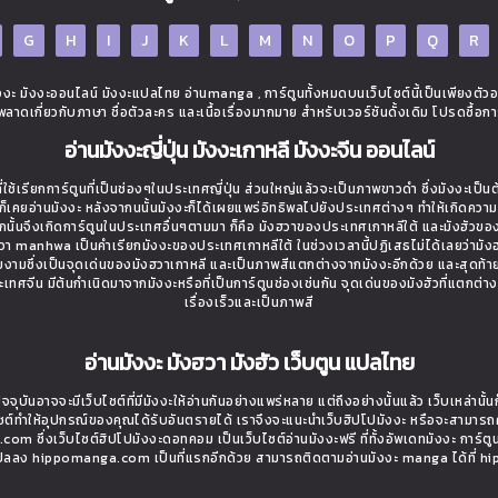
G
H
I
J
K
L
M
N
O
P
Q
R
ะ มังงะออนไลน์ มังงะแปลไทย อ่านmanga , การ์ตูนทั้งหมดบนเว็บไซต์นี้เป็นเพียงตัว
ิดพลาดเกี่ยวกับภาษา ชื่อตัวละคร และเนื้อเรื่องมากมาย สำหรับเวอร์ชันดั้งเดิม โปรดซื้อกา
อ่านมังงะญี่ปุ่น มังงะเกาหลี มังงะจีน ออนไลน์
ใช้เรียกการ์ตูนที่เป็นช่องๆในประเทศญี่ปุ่น ส่วนใหญ่แล้วจะเป็นภาพขาวดำ ซึ่งมังงะเป็น
่างก็เคยอ่านมังงะ หลังจากนนั้นมังงะก็ได้เผยแพร่อิทธิพลไปยังประเทศต่างๆ ทำให้เกิดควา
นั้นจึงเกิดการ์ตูนในประเทศอื่นๆตามมา ก็คือ มังฮวาของประเทศเกาหลีใต้ และมังฮัวขอ
งฮวา manhwa เป็นคำเรียกมังงะของประเทศเกาหลีใต้ ในช่วงเวลานี้ปฏิเสธไม่ได้เลยว่ามังฮว
วยงามซึ่งเป็นจุดเด่นของมังฮวาเกาหลี และเป็นภาพสีแตกต่างจากมังงะอีกด้วย และสุดท้า
ี่ประเทศจีน มีต้นกำเนิดมาจากมังงะหรือที่เป็นการ์ตูนช่องเช่นกัน จุดเด่นของมังฮัวที่แตกต่า
เรื่องเร็วและเป็นภาพสี
อ่านมังงะ มังฮวา มังฮัว เว็บตูน แปลไทย
จจุบันอาจจะมีเว็บไซต์ที่มีมังงะให้อ่านกันอย่างแพร่หลาย แต่ถึงอย่างนั้นแล้ว เว็บเหล่าน
ไซต์ทำให้อุปกรณ์ของคุณได้รับอันตรายได้ เราจึงจะแนะนำเว็บฮิปโปมังงะ หรือจะสามารถ
om ซึ่งเว็บไซต์ฮิปโปมังงะดอทคอม เป็นเว็บไซต์อ่านมังงะฟรี ที่ทั้งอัพเดทมังงะ การ์ตู
ที่แปลลง hippomanga.com เป็นที่แรกอีกด้วย สามารถติดตามอ่านมังงะ manga ได้ที่