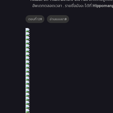
อัพเดทตลอดเวลา . รายชื่อมังงะ ได้ที่
Hippomanga 