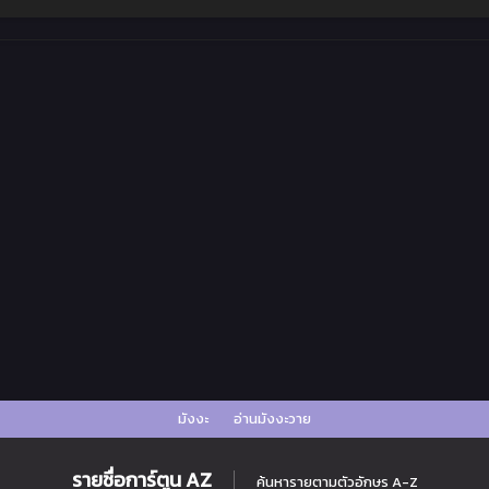
มังงะ
อ่านมังงะวาย
รายชื่อการ์ตูน AZ
ค้นหารายตามตัวอักษร A-Z