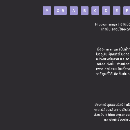
#
0-9
A
B
C
D
E
F
Hippomanga | อ่านมังง
เท่านั้น อาจมีข้อผ
มังงะ
manga เป็นคำที่
ปัจจุบัน ผู้คนทั่วไปต
อย่างแพร่หลาย และจาก
กมังงะทั้งนั้น ส่วนมั
เพราะว่ามีลายเส้นที่ส
การ์ตูนที่ได้เกิดขึ้นท
อ่านการ์ตูนออนไลน์
ในปั
การเปลี่ยนเส้นทางเว็บ
ด้วยลิงค์ hippomanga.c
และยังมีเรื่อง