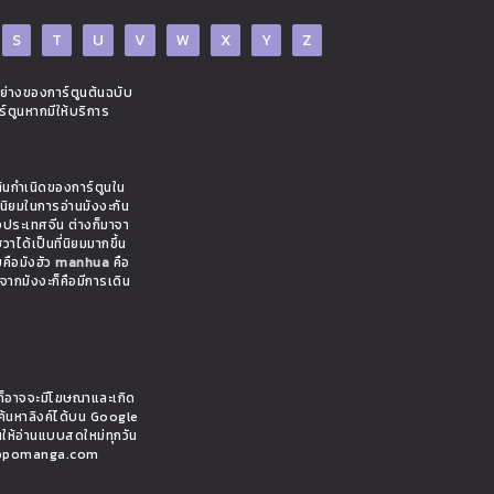
S
T
U
V
W
X
Y
Z
อย่างของการ์ตูนต้นฉบับ
ร์ตูนหากมีให้บริการ
ต้นกำเนิดของการ์ตูนใน
มนิยมในการอ่านมังงะกัน
งประเทศจีน ต่างก็มาจา
าได้เป็นที่นิยมมากขึ้น
ยคือมังฮัว
manhua
คือ
งจากมังงะก็คือมีการเดิน
ั้นก็อาจจะมีโฆษณาและเกิด
ค้นหาลิงค์ได้บน Google
นให้อ่านแบบสดใหม่ทุกวัน
 hippomanga.com