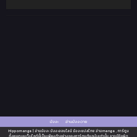
มังงะ
อ่านมังงะวาย
Hippomanga | อ่านมังงะ มังงะออนไลน์ มังงะแปลไทย อ่านmanga , การ์ตูน
ทั้งหมดบนเว็บไซต์นี้เป็นเพียงตัวอย่างของการ์ตูนต้นฉบับเท่านั้น อาจมีข้อผิด