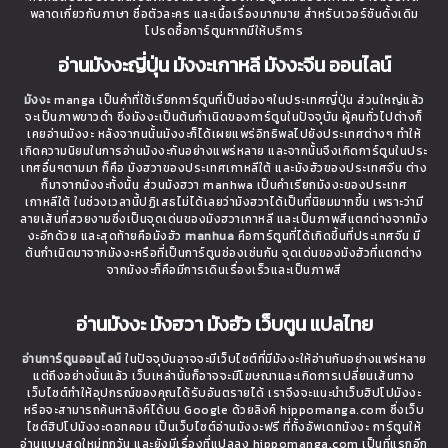
พลาดเกี่ยวกับภาษา ชื่อตัวละคร และเนื้อเรื่องมากมาย สำหรับเวอร์ชันดั้งเดิม
โปรดซื้อการ์ตูนหากมีให้บริการ
อ่านมังงะญี่ปุ่น มังงะเกาหลี มังงะจีน ออนไลน์
มังงะ
manga เป็นคำที่ใช้เรียกการ์ตูนที่เป็นช่องๆในประเทศญี่ปุ่น ส่วนใหญ่แล้ว
จะเป็นภาพขาวดำ ซึ่งมังงะเป็นต้นกำเนิดของการ์ตูนในปัจจุบัน ผู้คนทั่วไปต่างก็
เคยอ่านมังงะ หลังจากนนั้นมังงะก็ได้เผยแพร่อิทธิพลไปยังประเทศต่างๆ ทำให้
เกิดความนิยมในการอ่านมังงะกันอย่างแพร่หลาย และจากนั้นจึงเกิดการ์ตูนในประ
เทศอื่นๆตามมา ก็คือ มังฮวาของประเทศเกาหลีใต้ และมังฮัวของประเทศจีน ต่าง
ก็มาจากมังงะทั้งนั้น ส่วนมังฮวา manhwa เป็นคำเรียกมังงะของประเทศ
เกาหลีใต้ ในช่วงเวลานี้ปฏิเสธไม่ได้เลยว่ามังฮวาได้เป็นที่นิยมมากขึ้น เพราะว่ามี
ลายเส้นที่สวยงามซึ่งเป็นจุดเด่นของมังฮวาเกาหลี และเป็นภาพสีแตกต่างจากมัง
งะอีกด้วย และสุดท้ายคือมังฮัว
manhua
คือการ์ตูนที่ได้เกิดขึ้นที่ประเทศจีน มี
ต้นกำเนิดมาจากมังงะหรือที่เป็นการ์ตูนช่องเช่นกัน จุดเด่นของมังฮัวที่แตกต่าง
จากมังงะก็คือมีการเดินเรื่องเร็วและเป็นภาพสี
อ่านมังงะ มังฮวา มังฮัว เว็บตูน แปลไทย
อ่านการ์ตูนออนไลน์
ในปัจจุบันอาจจะมีเว็บไซต์ที่มีมังงะให้อ่านกันอย่างแพร่หลาย
แต่ถึงอย่างนั้นแล้ว เว็บเหล่านั้นก็อาจจะมีโฆษณาและเกิดการเปลี่ยนเส้นทาง
เว็บไซต์ทำให้อุปกรณ์ของคุณได้รับอันตรายได้ เราจึงจะแนะนำเว็บฮิปโปมังงะ
หรือจะสามารถค้นหาลิงค์ได้บน Google ด้วยลิงค์ hippomanga.com ซึ่งเว็บ
ไซต์ฮิปโปมังงะดอทคอม เป็นเว็บไซต์อ่านมังงะฟรี ที่ทั้งอัพเดทมังงะ การ์ตูนให้
อ่านแบบสดใหม่ทุกวัน และยังมีเรื่องที่แปลลง hippomanga.com เป็นที่แรกอีก