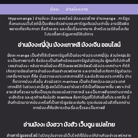
มังงะ
อ่านมังงะวาย
Hippomanga | อ่านมังงะ มังงะออนไลน์ มังงะแปลไทย อ่านmanga , การ์ตูน
ทั้งหมดบนเว็บไซต์นี้เป็นเพียงตัวอย่างของการ์ตูนต้นฉบับเท่านั้น อาจมีข้อผิด
พลาดเกี่ยวกับภาษา ชื่อตัวละคร และเนื้อเรื่องมากมาย สำหรับเวอร์ชันดั้งเดิม
โปรดซื้อการ์ตูนหากมีให้บริการ
อ่านมังงะญี่ปุ่น มังงะเกาหลี มังงะจีน ออนไลน์
มังงะ
manga เป็นคำที่ใช้เรียกการ์ตูนที่เป็นช่องๆในประเทศญี่ปุ่น ส่วนใหญ่แล้ว
จะเป็นภาพขาวดำ ซึ่งมังงะเป็นต้นกำเนิดของการ์ตูนในปัจจุบัน ผู้คนทั่วไปต่างก็
เคยอ่านมังงะ หลังจากนนั้นมังงะก็ได้เผยแพร่อิทธิพลไปยังประเทศต่างๆ ทำให้
เกิดความนิยมในการอ่านมังงะกันอย่างแพร่หลาย และจากนั้นจึงเกิดการ์ตูนในประ
เทศอื่นๆตามมา ก็คือ มังฮวาของประเทศเกาหลีใต้ และมังฮัวของประเทศจีน ต่าง
ก็มาจากมังงะทั้งนั้น ส่วนมังฮวา manhwa เป็นคำเรียกมังงะของประเทศ
เกาหลีใต้ ในช่วงเวลานี้ปฏิเสธไม่ได้เลยว่ามังฮวาได้เป็นที่นิยมมากขึ้น เพราะว่ามี
ลายเส้นที่สวยงามซึ่งเป็นจุดเด่นของมังฮวาเกาหลี และเป็นภาพสีแตกต่างจากมัง
งะอีกด้วย และสุดท้ายคือมังฮัว
manhua
คือการ์ตูนที่ได้เกิดขึ้นที่ประเทศจีน มี
ต้นกำเนิดมาจากมังงะหรือที่เป็นการ์ตูนช่องเช่นกัน จุดเด่นของมังฮัวที่แตกต่าง
จากมังงะก็คือมีการเดินเรื่องเร็วและเป็นภาพสี
อ่านมังงะ มังฮวา มังฮัว เว็บตูน แปลไทย
อ่านการ์ตูนออนไลน์
ในปัจจุบันอาจจะมีเว็บไซต์ที่มีมังงะให้อ่านกันอย่างแพร่หลาย