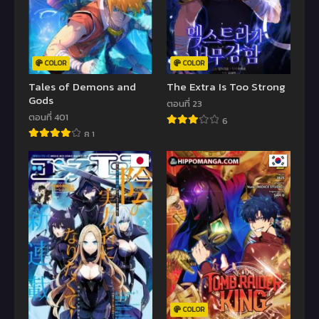
COLOR
COLOR
Tales of Demons and
The Extra Is Too Strong
Gods
ตอนที่ 23
ตอนที่ 401
6
8.1
COLOR