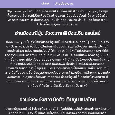
มังงะ
อ่านมังงะวาย
Hippomanga | อ่านมังงะ มังงะออนไลน์ มังงะแปลไทย อ่านmanga , การ์ตูน
ทั้งหมดบนเว็บไซต์นี้เป็นเพียงตัวอย่างของการ์ตูนต้นฉบับเท่านั้น อาจมีข้อผิด
พลาดเกี่ยวกับภาษา ชื่อตัวละคร และเนื้อเรื่องมากมาย สำหรับเวอร์ชันดั้งเดิม
โปรดซื้อการ์ตูนหากมีให้บริการ
อ่านมังงะญี่ปุ่น มังงะเกาหลี มังงะจีน ออนไลน์
มังงะ
manga เป็นคำที่ใช้เรียกการ์ตูนที่เป็นช่องๆในประเทศญี่ปุ่น ส่วนใหญ่แล้ว
จะเป็นภาพขาวดำ ซึ่งมังงะเป็นต้นกำเนิดของการ์ตูนในปัจจุบัน ผู้คนทั่วไปต่างก็
เคยอ่านมังงะ หลังจากนนั้นมังงะก็ได้เผยแพร่อิทธิพลไปยังประเทศต่างๆ ทำให้
เกิดความนิยมในการอ่านมังงะกันอย่างแพร่หลาย และจากนั้นจึงเกิดการ์ตูนในประ
เทศอื่นๆตามมา ก็คือ มังฮวาของประเทศเกาหลีใต้ และมังฮัวของประเทศจีน ต่าง
ก็มาจากมังงะทั้งนั้น ส่วนมังฮวา manhwa เป็นคำเรียกมังงะของประเทศ
เกาหลีใต้ ในช่วงเวลานี้ปฏิเสธไม่ได้เลยว่ามังฮวาได้เป็นที่นิยมมากขึ้น เพราะว่ามี
ลายเส้นที่สวยงามซึ่งเป็นจุดเด่นของมังฮวาเกาหลี และเป็นภาพสีแตกต่างจากมัง
งะอีกด้วย และสุดท้ายคือมังฮัว
manhua
คือการ์ตูนที่ได้เกิดขึ้นที่ประเทศจีน มี
ต้นกำเนิดมาจากมังงะหรือที่เป็นการ์ตูนช่องเช่นกัน จุดเด่นของมังฮัวที่แตกต่าง
จากมังงะก็คือมีการเดินเรื่องเร็วและเป็นภาพสี
อ่านมังงะ มังฮวา มังฮัว เว็บตูน แปลไทย
อ่านการ์ตูนออนไลน์
ในปัจจุบันอาจจะมีเว็บไซต์ที่มีมังงะให้อ่านกันอย่างแพร่หลาย
แต่ถึงอย่างนั้นแล้ว เว็บเหล่านั้นก็อาจจะมีโฆษณาและเกิดการเปลี่ยนเส้นทาง