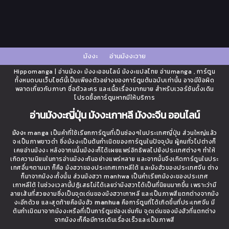
มังงะ
อ่านมังงะวาย
Hippomanga | อ่านมังงะ มังงะออนไลน์ มังงะแปลไทย อ่านmanga , การ์ตูน
ทั้งหมดบนเว็บไซต์นี้เป็นเพียงตัวอย่างของการ์ตูนต้นฉบับเท่านั้น อาจมีข้อผิด
พลาดเกี่ยวกับภาษา ชื่อตัวละคร และเนื้อเรื่องมากมาย สำหรับเวอร์ชันดั้งเดิม
โปรดซื้อการ์ตูนหากมีให้บริการ
อ่านมังงะญี่ปุ่น มังงะเกาหลี มังงะจีน ออนไลน์
มังงะ
manga เป็นคำที่ใช้เรียกการ์ตูนที่เป็นช่องๆในประเทศญี่ปุ่น ส่วนใหญ่แล้ว
จะเป็นภาพขาวดำ ซึ่งมังงะเป็นต้นกำเนิดของการ์ตูนในปัจจุบัน ผู้คนทั่วไปต่างก็
เคยอ่านมังงะ หลังจากนนั้นมังงะก็ได้เผยแพร่อิทธิพลไปยังประเทศต่างๆ ทำให้
เกิดความนิยมในการอ่านมังงะกันอย่างแพร่หลาย และจากนั้นจึงเกิดการ์ตูนในประ
เทศอื่นๆตามมา ก็คือ มังฮวาของประเทศเกาหลีใต้ และมังฮัวของประเทศจีน ต่าง
ก็มาจากมังงะทั้งนั้น ส่วนมังฮวา manhwa เป็นคำเรียกมังงะของประเทศ
เกาหลีใต้ ในช่วงเวลานี้ปฏิเสธไม่ได้เลยว่ามังฮวาได้เป็นที่นิยมมากขึ้น เพราะว่ามี
ลายเส้นที่สวยงามซึ่งเป็นจุดเด่นของมังฮวาเกาหลี และเป็นภาพสีแตกต่างจากมัง
งะอีกด้วย และสุดท้ายคือมังฮัว
manhua
คือการ์ตูนที่ได้เกิดขึ้นที่ประเทศจีน มี
ต้นกำเนิดมาจากมังงะหรือที่เป็นการ์ตูนช่องเช่นกัน จุดเด่นของมังฮัวที่แตกต่าง
จากมังงะก็คือมีการเดินเรื่องเร็วและเป็นภาพสี