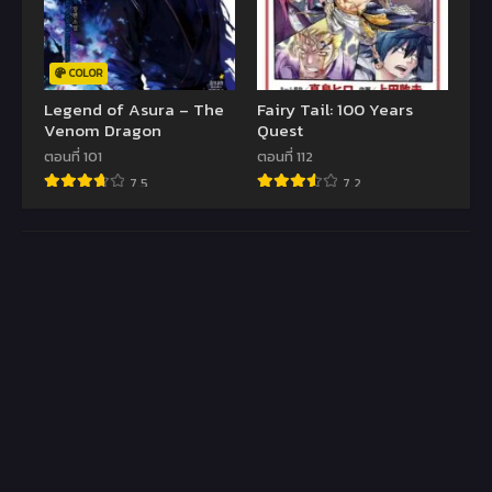
COLOR
Legend of Asura – The
Fairy Tail: 100 Years
Venom Dragon
Quest
ตอนที่ 101
ตอนที่ 112
7.5
7.2