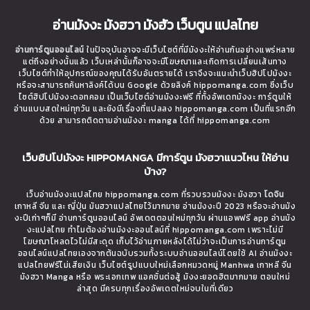
อ่านมังงะ มังฮวา มังฮัว เว็บตูน แปลไทย
อ่านการ์ตูนออนไลน์
ในปัจจุบันอาจจะมีเว็บไซต์ที่มีมังงะให้อ่านกันอย่างแพร่หลาย
แต่ถึงอย่างนั้นแล้ว เว็บเหล่านั้นก็อาจจะมีโฆษณาและเกิดการเปลี่ยนเส้นทาง
เว็บไซต์ทำให้อุปกรณ์ของคุณได้รับอันตรายได้ เราจึงจะแนะนำเว็บฮิปโปมังงะ
หรือจะสามารถค้นหาลิงค์ได้บน Google ด้วยลิงค์ hippomanga.com ซึ่งเว็บ
ไซต์ฮิปโปมังงะดอทคอม เป็นเว็บไซต์อ่านมังงะฟรี ที่ทั้งอัพเดทมังงะ การ์ตูนให้
อ่านแบบสดใหม่ทุกวัน และยังมีเรื่องที่แปลลง hippomanga.com เป็นที่แรกอีก
ด้วย สามารถติดตามอ่านมังงะ manga ได้ที่ hippomanga.com
เว็บฮิปโปมังงะ HIPPOMANGA มีการ์ตูน มังฮวาแนวไหน ให้อ่าน
บ้าง?
เว็บอ่านมังงะแปลไทย hippomanga.com ที่รวบรวมมังงะ มังฮวา
โดจิน
เกาหลี จีน และ ญี่ปุ่น มันฮวาแปลไทยไว้มากมาย อ่านมังงะปี 2023 หรือจะอ่านมัง
งะปีเก่าๆก็มี อ่านการ์ตูนออนไลน์ อัพเดตตอนใหม่ทุกวัน ผ่านแอพฟรี app อ่านมัง
งะแปลไทย ทำไมต้องอ่านมังงะออนไลน์ที่ hippomanga.com เพราะไม่มี
โฆษณาโหลดไวไม่มีสะดุด เก็บไว้อ่านภายหลังได้ไม่ว่าจะเป็นการอ่านการ์ตูน
ออนไลน์แปลไทยเองจากต้นฉบับรวมทั้งระบบอ่านออนไลน์โดยใช้ AI อ่านมังงะ
แปลไทยฟรีไม่เสียเงิน เว็บไซต์รูปแบบใหม่เลือกหมวดหมู่ Manhwa เกาหลี จีน
มังฮวา Manga หรือ พระเอกเทพ แอคชั่นต่อสู้ มังงะยอดฮิตมากมาย ตอนใหม่
ล่าสุด มีครบทุกเรื่องอัพเดตใหม่จบในที่เดียว