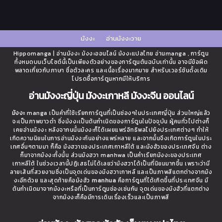
มังงะ
อ่านมังงะวาย
Hippomanga | อ่านมังงะ มังงะออนไลน์ มังงะแปลไทย อ่านmanga , การ์ตูน
ทั้งหมดบนเว็บไซต์นี้เป็นเพียงตัวอย่างของการ์ตูนต้นฉบับเท่านั้น อาจมีข้อผิด
พลาดเกี่ยวกับภาษา ชื่อตัวละคร และเนื้อเรื่องมากมาย สำหรับเวอร์ชันดั้งเดิม
โปรดซื้อการ์ตูนหากมีให้บริการ
อ่านมังงะญี่ปุ่น มังงะเกาหลี มังงะจีน ออนไลน์
มังงะ
manga เป็นคำที่ใช้เรียกการ์ตูนที่เป็นช่องๆในประเทศญี่ปุ่น ส่วนใหญ่แล้ว
จะเป็นภาพขาวดำ ซึ่งมังงะเป็นต้นกำเนิดของการ์ตูนในปัจจุบัน ผู้คนทั่วไปต่างก็
เคยอ่านมังงะ หลังจากนนั้นมังงะก็ได้เผยแพร่อิทธิพลไปยังประเทศต่างๆ ทำให้
เกิดความนิยมในการอ่านมังงะกันอย่างแพร่หลาย และจากนั้นจึงเกิดการ์ตูนในประ
เทศอื่นๆตามมา ก็คือ มังฮวาของประเทศเกาหลีใต้ และมังฮัวของประเทศจีน ต่าง
ก็มาจากมังงะทั้งนั้น ส่วนมังฮวา manhwa เป็นคำเรียกมังงะของประเทศ
เกาหลีใต้ ในช่วงเวลานี้ปฏิเสธไม่ได้เลยว่ามังฮวาได้เป็นที่นิยมมากขึ้น เพราะว่ามี
ลายเส้นที่สวยงามซึ่งเป็นจุดเด่นของมังฮวาเกาหลี และเป็นภาพสีแตกต่างจากมัง
งะอีกด้วย และสุดท้ายคือมังฮัว
manhua
คือการ์ตูนที่ได้เกิดขึ้นที่ประเทศจีน มี
ต้นกำเนิดมาจากมังงะหรือที่เป็นการ์ตูนช่องเช่นกัน จุดเด่นของมังฮัวที่แตกต่าง
จากมังงะก็คือมีการเดินเรื่องเร็วและเป็นภาพสี