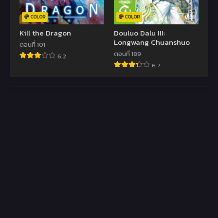
COLOR
COLOR
Kill the Dragon
Douluo Dalu III:
Longwang Chuanshuo
ตอนที่ 101
ตอนที่ 189
6.2
6.7