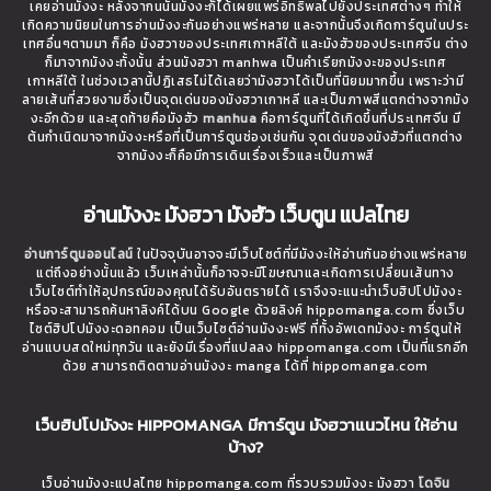
เคยอ่านมังงะ หลังจากนนั้นมังงะก็ได้เผยแพร่อิทธิพลไปยังประเทศต่างๆ ทำให้
เกิดความนิยมในการอ่านมังงะกันอย่างแพร่หลาย และจากนั้นจึงเกิดการ์ตูนในประ
เทศอื่นๆตามมา ก็คือ มังฮวาของประเทศเกาหลีใต้ และมังฮัวของประเทศจีน ต่าง
ก็มาจากมังงะทั้งนั้น ส่วนมังฮวา manhwa เป็นคำเรียกมังงะของประเทศ
เกาหลีใต้ ในช่วงเวลานี้ปฏิเสธไม่ได้เลยว่ามังฮวาได้เป็นที่นิยมมากขึ้น เพราะว่ามี
ลายเส้นที่สวยงามซึ่งเป็นจุดเด่นของมังฮวาเกาหลี และเป็นภาพสีแตกต่างจากมัง
งะอีกด้วย และสุดท้ายคือมังฮัว
manhua
คือการ์ตูนที่ได้เกิดขึ้นที่ประเทศจีน มี
ต้นกำเนิดมาจากมังงะหรือที่เป็นการ์ตูนช่องเช่นกัน จุดเด่นของมังฮัวที่แตกต่าง
จากมังงะก็คือมีการเดินเรื่องเร็วและเป็นภาพสี
อ่านมังงะ มังฮวา มังฮัว เว็บตูน แปลไทย
อ่านการ์ตูนออนไลน์
ในปัจจุบันอาจจะมีเว็บไซต์ที่มีมังงะให้อ่านกันอย่างแพร่หลาย
แต่ถึงอย่างนั้นแล้ว เว็บเหล่านั้นก็อาจจะมีโฆษณาและเกิดการเปลี่ยนเส้นทาง
เว็บไซต์ทำให้อุปกรณ์ของคุณได้รับอันตรายได้ เราจึงจะแนะนำเว็บฮิปโปมังงะ
หรือจะสามารถค้นหาลิงค์ได้บน Google ด้วยลิงค์ hippomanga.com ซึ่งเว็บ
ไซต์ฮิปโปมังงะดอทคอม เป็นเว็บไซต์อ่านมังงะฟรี ที่ทั้งอัพเดทมังงะ การ์ตูนให้
อ่านแบบสดใหม่ทุกวัน และยังมีเรื่องที่แปลลง hippomanga.com เป็นที่แรกอีก
ด้วย สามารถติดตามอ่านมังงะ manga ได้ที่ hippomanga.com
เว็บฮิปโปมังงะ HIPPOMANGA มีการ์ตูน มังฮวาแนวไหน ให้อ่าน
บ้าง?
เว็บอ่านมังงะแปลไทย hippomanga.com ที่รวบรวมมังงะ มังฮวา
โดจิน