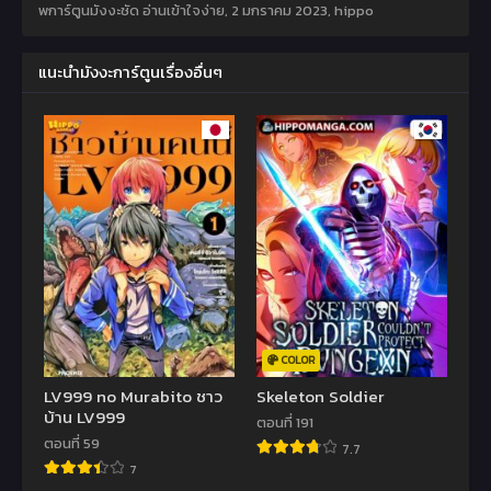
พการ์ตูนมังงะชัด อ่านเข้าใจง่าย,
2 มกราคม 2023
,
hippo
แนะนำมังงะการ์ตูนเรื่องอื่นๆ
COLOR
LV999 no Murabito ชาว
Skeleton Soldier
บ้าน LV999
ตอนที่ 191
ตอนที่ 59
7.7
7