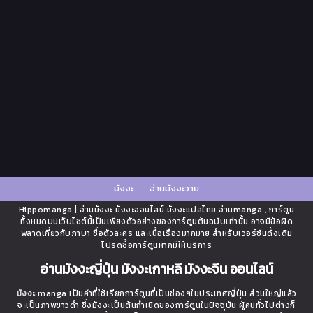
มังงะ
อ่านมังงะวาย
Hippomanga | อ่านมังงะ มังงะออนไลน์ มังงะแปลไทย อ่านmanga , การ์ตูน
ทั้งหมดบนเว็บไซต์นี้เป็นเพียงตัวอย่างของการ์ตูนต้นฉบับเท่านั้น อาจมีข้อผิด
พลาดเกี่ยวกับภาษา ชื่อตัวละคร และเนื้อเรื่องมากมาย สำหรับเวอร์ชันดั้งเดิม
โปรดซื้อการ์ตูนหากมีให้บริการ
อ่านมังงะญี่ปุ่น มังงะเกาหลี มังงะจีน ออนไลน์
มังงะ
manga เป็นคำที่ใช้เรียกการ์ตูนที่เป็นช่องๆในประเทศญี่ปุ่น ส่วนใหญ่แล้ว
จะเป็นภาพขาวดำ ซึ่งมังงะเป็นต้นกำเนิดของการ์ตูนในปัจจุบัน ผู้คนทั่วไปต่างก็