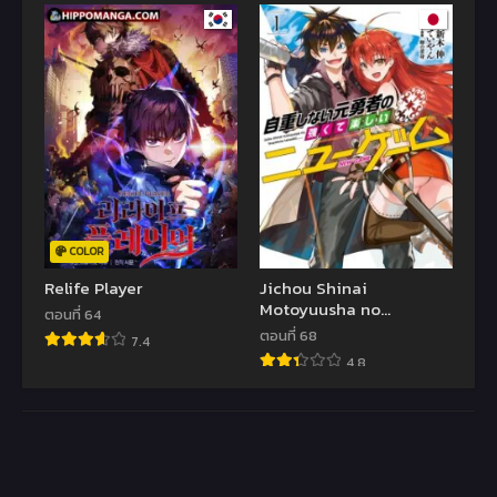
COLOR
Relife Player
Jichou Shinai
Motoyuusha no
ตอนที่ 64
Tsuyokute Tanoshii New
ตอนที่ 68
7.4
Game
4.8