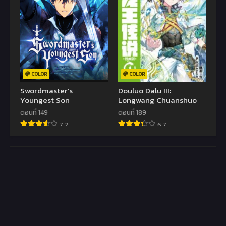
COLOR
COLOR
Swordmaster’s
Douluo Dalu III:
Youngest Son
Longwang Chuanshuo
ตอนที่ 149
ตอนที่ 189
7.2
6.7