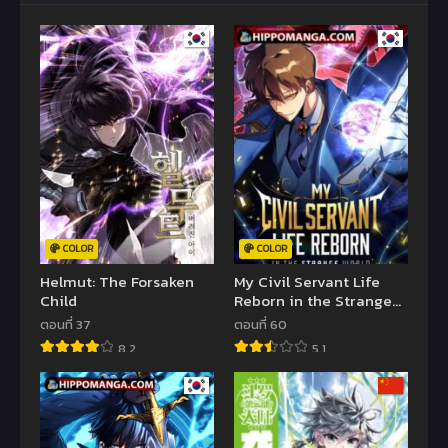
COLOR
COLOR
Helmut: The Forsaken
My Civil Servant Life
Child
Reborn in the Strange
World
ตอนที่ 37
ตอนที่ 60
8.2
5.1