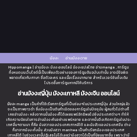
มังงะ
อ่านมังงะวาย
Hippomanga | อ่านมังงะ มังงะออนไลน์ มังงะแปลไทย อ่านmanga , การ์ตูน
ทั้งหมดบนเว็บไซต์นี้เป็นเพียงตัวอย่างของการ์ตูนต้นฉบับเท่านั้น อาจมีข้อผิด
พลาดเกี่ยวกับภาษา ชื่อตัวละคร และเนื้อเรื่องมากมาย สำหรับเวอร์ชันดั้งเดิม
โปรดซื้อการ์ตูนหากมีให้บริการ
อ่านมังงะญี่ปุ่น มังงะเกาหลี มังงะจีน ออนไลน์
มังงะ
manga เป็นคำที่ใช้เรียกการ์ตูนที่เป็นช่องๆในประเทศญี่ปุ่น ส่วนใหญ่แล้ว
จะเป็นภาพขาวดำ ซึ่งมังงะเป็นต้นกำเนิดของการ์ตูนในปัจจุบัน ผู้คนทั่วไปต่างก็
เคยอ่านมังงะ หลังจากนนั้นมังงะก็ได้เผยแพร่อิทธิพลไปยังประเทศต่างๆ ทำให้
เกิดความนิยมในการอ่านมังงะกันอย่างแพร่หลาย และจากนั้นจึงเกิดการ์ตูนในประ
เทศอื่นๆตามมา ก็คือ มังฮวาของประเทศเกาหลีใต้ และมังฮัวของประเทศจีน ต่าง
ก็มาจากมังงะทั้งนั้น ส่วนมังฮวา manhwa เป็นคำเรียกมังงะของประเทศ
เกาหลีใต้ ในช่วงเวลานี้ปฏิเสธไม่ได้เลยว่ามังฮวาได้เป็นที่นิยมมากขึ้น เพราะว่ามี