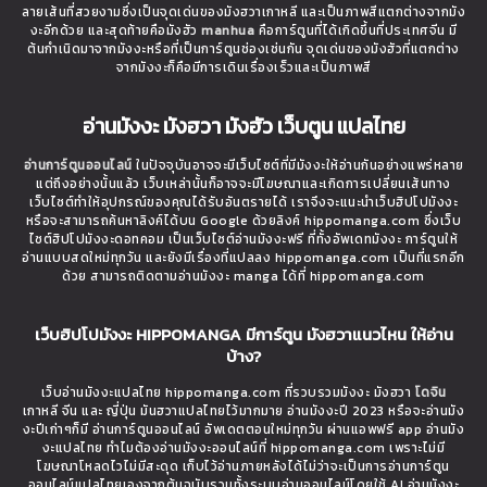
ลายเส้นที่สวยงามซึ่งเป็นจุดเด่นของมังฮวาเกาหลี และเป็นภาพสีแตกต่างจากมัง
งะอีกด้วย และสุดท้ายคือมังฮัว
manhua
คือการ์ตูนที่ได้เกิดขึ้นที่ประเทศจีน มี
ต้นกำเนิดมาจากมังงะหรือที่เป็นการ์ตูนช่องเช่นกัน จุดเด่นของมังฮัวที่แตกต่าง
จากมังงะก็คือมีการเดินเรื่องเร็วและเป็นภาพสี
อ่านมังงะ มังฮวา มังฮัว เว็บตูน แปลไทย
อ่านการ์ตูนออนไลน์
ในปัจจุบันอาจจะมีเว็บไซต์ที่มีมังงะให้อ่านกันอย่างแพร่หลาย
แต่ถึงอย่างนั้นแล้ว เว็บเหล่านั้นก็อาจจะมีโฆษณาและเกิดการเปลี่ยนเส้นทาง
เว็บไซต์ทำให้อุปกรณ์ของคุณได้รับอันตรายได้ เราจึงจะแนะนำเว็บฮิปโปมังงะ
หรือจะสามารถค้นหาลิงค์ได้บน Google ด้วยลิงค์ hippomanga.com ซึ่งเว็บ
ไซต์ฮิปโปมังงะดอทคอม เป็นเว็บไซต์อ่านมังงะฟรี ที่ทั้งอัพเดทมังงะ การ์ตูนให้
อ่านแบบสดใหม่ทุกวัน และยังมีเรื่องที่แปลลง hippomanga.com เป็นที่แรกอีก
ด้วย สามารถติดตามอ่านมังงะ manga ได้ที่ hippomanga.com
เว็บฮิปโปมังงะ HIPPOMANGA มีการ์ตูน มังฮวาแนวไหน ให้อ่าน
บ้าง?
เว็บอ่านมังงะแปลไทย hippomanga.com ที่รวบรวมมังงะ มังฮวา
โดจิน
เกาหลี จีน และ ญี่ปุ่น มันฮวาแปลไทยไว้มากมาย อ่านมังงะปี 2023 หรือจะอ่านมัง
งะปีเก่าๆก็มี อ่านการ์ตูนออนไลน์ อัพเดตตอนใหม่ทุกวัน ผ่านแอพฟรี app อ่านมัง
งะแปลไทย ทำไมต้องอ่านมังงะออนไลน์ที่ hippomanga.com เพราะไม่มี
โฆษณาโหลดไวไม่มีสะดุด เก็บไว้อ่านภายหลังได้ไม่ว่าจะเป็นการอ่านการ์ตูน
ออนไลน์แปลไทยเองจากต้นฉบับรวมทั้งระบบอ่านออนไลน์โดยใช้ AI อ่านมังงะ