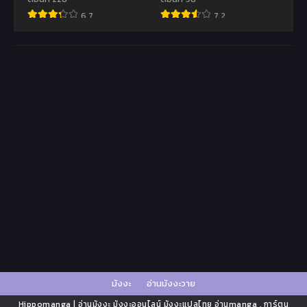
6.7
7.2
มังงะ
อ่านมังงะวาย
Hippomanga | อ่านมังงะ มังงะออนไลน์ มังงะแปลไทย อ่านmanga , การ์ตูน