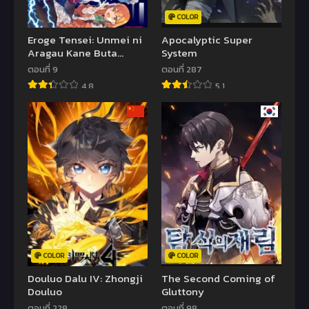
COLOR
Eroge Tensei: Unmei ni
Apocalyptic Super
Aragau Kane Buta
System
Kizoku no Funtouki
ตอนที่ 9
ตอนที่ 287
4.8
5.1
COLOR
COLOR
Douluo Dalu IV: Zhongji
The Second Coming of
Douluo
Gluttony
ตอนที่ 228
ตอนที่ 98