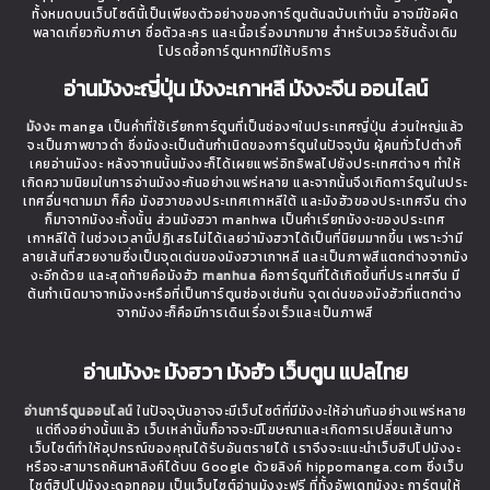
ทั้งหมดบนเว็บไซต์นี้เป็นเพียงตัวอย่างของการ์ตูนต้นฉบับเท่านั้น อาจมีข้อผิด
พลาดเกี่ยวกับภาษา ชื่อตัวละคร และเนื้อเรื่องมากมาย สำหรับเวอร์ชันดั้งเดิม
โปรดซื้อการ์ตูนหากมีให้บริการ
อ่านมังงะญี่ปุ่น มังงะเกาหลี มังงะจีน ออนไลน์
มังงะ
manga เป็นคำที่ใช้เรียกการ์ตูนที่เป็นช่องๆในประเทศญี่ปุ่น ส่วนใหญ่แล้ว
จะเป็นภาพขาวดำ ซึ่งมังงะเป็นต้นกำเนิดของการ์ตูนในปัจจุบัน ผู้คนทั่วไปต่างก็
เคยอ่านมังงะ หลังจากนนั้นมังงะก็ได้เผยแพร่อิทธิพลไปยังประเทศต่างๆ ทำให้
เกิดความนิยมในการอ่านมังงะกันอย่างแพร่หลาย และจากนั้นจึงเกิดการ์ตูนในประ
เทศอื่นๆตามมา ก็คือ มังฮวาของประเทศเกาหลีใต้ และมังฮัวของประเทศจีน ต่าง
ก็มาจากมังงะทั้งนั้น ส่วนมังฮวา manhwa เป็นคำเรียกมังงะของประเทศ
เกาหลีใต้ ในช่วงเวลานี้ปฏิเสธไม่ได้เลยว่ามังฮวาได้เป็นที่นิยมมากขึ้น เพราะว่ามี
ลายเส้นที่สวยงามซึ่งเป็นจุดเด่นของมังฮวาเกาหลี และเป็นภาพสีแตกต่างจากมัง
งะอีกด้วย และสุดท้ายคือมังฮัว
manhua
คือการ์ตูนที่ได้เกิดขึ้นที่ประเทศจีน มี
ต้นกำเนิดมาจากมังงะหรือที่เป็นการ์ตูนช่องเช่นกัน จุดเด่นของมังฮัวที่แตกต่าง
จากมังงะก็คือมีการเดินเรื่องเร็วและเป็นภาพสี
อ่านมังงะ มังฮวา มังฮัว เว็บตูน แปลไทย
อ่านการ์ตูนออนไลน์
ในปัจจุบันอาจจะมีเว็บไซต์ที่มีมังงะให้อ่านกันอย่างแพร่หลาย
แต่ถึงอย่างนั้นแล้ว เว็บเหล่านั้นก็อาจจะมีโฆษณาและเกิดการเปลี่ยนเส้นทาง
เว็บไซต์ทำให้อุปกรณ์ของคุณได้รับอันตรายได้ เราจึงจะแนะนำเว็บฮิปโปมังงะ
หรือจะสามารถค้นหาลิงค์ได้บน Google ด้วยลิงค์ hippomanga.com ซึ่งเว็บ
ไซต์ฮิปโปมังงะดอทคอม เป็นเว็บไซต์อ่านมังงะฟรี ที่ทั้งอัพเดทมังงะ การ์ตูนให้