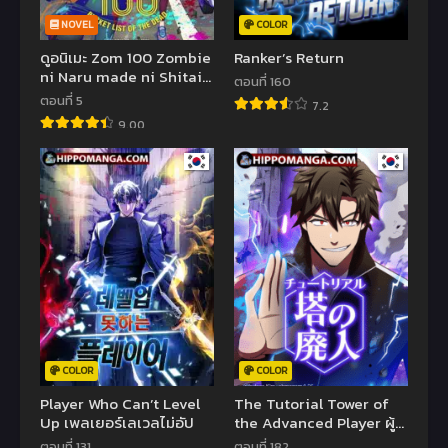
NOVEL
COLOR
ดูอนิเมะ Zom 100 Zombie
Ranker’s Return
ni Naru made ni Shitai
ตอนที่ 160
100 no Koto สิ่งที่อยากทำ
ตอนที่ 5
7.2
ก่อนจะกลายเป็นซอมบี้
9.00
COLOR
COLOR
Player Who Can’t Level
The Tutorial Tower of
Up เพลเยอร์เลเวลไม่อัป
the Advanced Player ผู้
เล่นขั้นเทพแห่งหอคอย
ตอนที่ 131
ตอนที่ 182