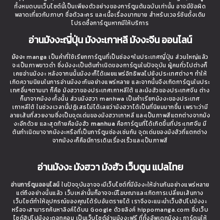
ทั้งหมดบนเว็บไซต์นี้เป็นเพียงตัวอย่างของการ์ตูนต้นฉบับเท่านั้น อาจมีข้อผิด
พลาดเกี่ยวกับภาษา ชื่อตัวละคร และเนื้อเรื่องมากมาย สำหรับเวอร์ชันดั้งเดิม
โปรดซื้อการ์ตูนหากมีให้บริการ
อ่านมังงะญี่ปุ่น มังงะเกาหลี มังงะจีน ออนไลน์
มังงะ
manga เป็นคำที่ใช้เรียกการ์ตูนที่เป็นช่องๆในประเทศญี่ปุ่น ส่วนใหญ่แล้ว
จะเป็นภาพขาวดำ ซึ่งมังงะเป็นต้นกำเนิดของการ์ตูนในปัจจุบัน ผู้คนทั่วไปต่างก็
เคยอ่านมังงะ หลังจากนนั้นมังงะก็ได้เผยแพร่อิทธิพลไปยังประเทศต่างๆ ทำให้
เกิดความนิยมในการอ่านมังงะกันอย่างแพร่หลาย และจากนั้นจึงเกิดการ์ตูนในประ
เทศอื่นๆตามมา ก็คือ มังฮวาของประเทศเกาหลีใต้ และมังฮัวของประเทศจีน ต่าง
ก็มาจากมังงะทั้งนั้น ส่วนมังฮวา manhwa เป็นคำเรียกมังงะของประเทศ
เกาหลีใต้ ในช่วงเวลานี้ปฏิเสธไม่ได้เลยว่ามังฮวาได้เป็นที่นิยมมากขึ้น เพราะว่ามี
ลายเส้นที่สวยงามซึ่งเป็นจุดเด่นของมังฮวาเกาหลี และเป็นภาพสีแตกต่างจากมัง
งะอีกด้วย และสุดท้ายคือมังฮัว
manhua
คือการ์ตูนที่ได้เกิดขึ้นที่ประเทศจีน มี
ต้นกำเนิดมาจากมังงะหรือที่เป็นการ์ตูนช่องเช่นกัน จุดเด่นของมังฮัวที่แตกต่าง
จากมังงะก็คือมีการเดินเรื่องเร็วและเป็นภาพสี
อ่านมังงะ มังฮวา มังฮัว เว็บตูน แปลไทย
อ่านการ์ตูนออนไลน์
ในปัจจุบันอาจจะมีเว็บไซต์ที่มีมังงะให้อ่านกันอย่างแพร่หลาย
แต่ถึงอย่างนั้นแล้ว เว็บเหล่านั้นก็อาจจะมีโฆษณาและเกิดการเปลี่ยนเส้นทาง
เว็บไซต์ทำให้อุปกรณ์ของคุณได้รับอันตรายได้ เราจึงจะแนะนำเว็บฮิปโปมังงะ
หรือจะสามารถค้นหาลิงค์ได้บน Google ด้วยลิงค์ hippomanga.com ซึ่งเว็บ
ไซต์ฮิปโปมังงะดอทคอม เป็นเว็บไซต์อ่านมังงะฟรี ที่ทั้งอัพเดทมังงะ การ์ตูนให้