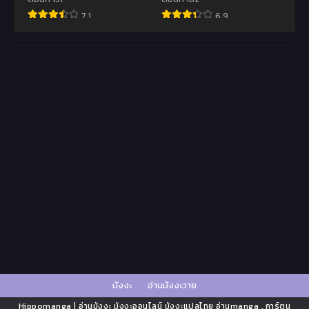
ฝึกสอน
7.1
6.9
มังงะ
อ่านมังงะวาย
Hippomanga | อ่านมังงะ มังงะออนไลน์ มังงะแปลไทย อ่านmanga , การ์ตูน