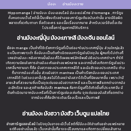
มังงะ
อ่านมังงะวาย
Hippomanga | อ่านมังงะ มังงะออนไลน์ มังงะแปลไทย อ่านmanga , การ์ตูน
ทั้งหมดบนเว็บไซต์นี้เป็นเพียงตัวอย่างของการ์ตูนต้นฉบับเท่านั้น อาจมีข้อผิด
พลาดเกี่ยวกับภาษา ชื่อตัวละคร และเนื้อเรื่องมากมาย สำหรับเวอร์ชันดั้งเดิม
โปรดซื้อการ์ตูนหากมีให้บริการ
อ่านมังงะญี่ปุ่น มังงะเกาหลี มังงะจีน ออนไลน์
มังงะ
manga เป็นคำที่ใช้เรียกการ์ตูนที่เป็นช่องๆในประเทศญี่ปุ่น ส่วนใหญ่แล้ว
จะเป็นภาพขาวดำ ซึ่งมังงะเป็นต้นกำเนิดของการ์ตูนในปัจจุบัน ผู้คนทั่วไปต่างก็
เคยอ่านมังงะ หลังจากนนั้นมังงะก็ได้เผยแพร่อิทธิพลไปยังประเทศต่างๆ ทำให้
เกิดความนิยมในการอ่านมังงะกันอย่างแพร่หลาย และจากนั้นจึงเกิดการ์ตูนในประ
เทศอื่นๆตามมา ก็คือ มังฮวาของประเทศเกาหลีใต้ และมังฮัวของประเทศจีน ต่าง
ก็มาจากมังงะทั้งนั้น ส่วนมังฮวา manhwa เป็นคำเรียกมังงะของประเทศ
เกาหลีใต้ ในช่วงเวลานี้ปฏิเสธไม่ได้เลยว่ามังฮวาได้เป็นที่นิยมมากขึ้น เพราะว่ามี
ลายเส้นที่สวยงามซึ่งเป็นจุดเด่นของมังฮวาเกาหลี และเป็นภาพสีแตกต่างจากมัง
งะอีกด้วย และสุดท้ายคือมังฮัว
manhua
คือการ์ตูนที่ได้เกิดขึ้นที่ประเทศจีน มี
ต้นกำเนิดมาจากมังงะหรือที่เป็นการ์ตูนช่องเช่นกัน จุดเด่นของมังฮัวที่แตกต่าง
จากมังงะก็คือมีการเดินเรื่องเร็วและเป็นภาพสี
อ่านมังงะ มังฮวา มังฮัว เว็บตูน แปลไทย
อ่านการ์ตูนออนไลน์
ในปัจจุบันอาจจะมีเว็บไซต์ที่มีมังงะให้อ่านกันอย่างแพร่หลาย
แต่ถึงอย่างนั้นแล้ว เว็บเหล่านั้นก็อาจจะมีโฆษณาและเกิดการเปลี่ยนเส้นทาง