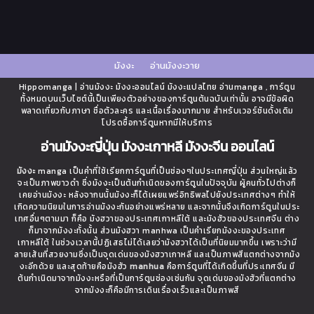
มังงะ
อ่านมังงะวาย
Hippomanga | อ่านมังงะ มังงะออนไลน์ มังงะแปลไทย อ่านmanga , การ์ตูน
ทั้งหมดบนเว็บไซต์นี้เป็นเพียงตัวอย่างของการ์ตูนต้นฉบับเท่านั้น อาจมีข้อผิด
พลาดเกี่ยวกับภาษา ชื่อตัวละคร และเนื้อเรื่องมากมาย สำหรับเวอร์ชันดั้งเดิม
โปรดซื้อการ์ตูนหากมีให้บริการ
อ่านมังงะญี่ปุ่น มังงะเกาหลี มังงะจีน ออนไลน์
มังงะ
manga เป็นคำที่ใช้เรียกการ์ตูนที่เป็นช่องๆในประเทศญี่ปุ่น ส่วนใหญ่แล้ว
จะเป็นภาพขาวดำ ซึ่งมังงะเป็นต้นกำเนิดของการ์ตูนในปัจจุบัน ผู้คนทั่วไปต่างก็
เคยอ่านมังงะ หลังจากนนั้นมังงะก็ได้เผยแพร่อิทธิพลไปยังประเทศต่างๆ ทำให้
เกิดความนิยมในการอ่านมังงะกันอย่างแพร่หลาย และจากนั้นจึงเกิดการ์ตูนในประ
เทศอื่นๆตามมา ก็คือ มังฮวาของประเทศเกาหลีใต้ และมังฮัวของประเทศจีน ต่าง
ก็มาจากมังงะทั้งนั้น ส่วนมังฮวา manhwa เป็นคำเรียกมังงะของประเทศ
เกาหลีใต้ ในช่วงเวลานี้ปฏิเสธไม่ได้เลยว่ามังฮวาได้เป็นที่นิยมมากขึ้น เพราะว่ามี
ลายเส้นที่สวยงามซึ่งเป็นจุดเด่นของมังฮวาเกาหลี และเป็นภาพสีแตกต่างจากมัง
งะอีกด้วย และสุดท้ายคือมังฮัว
manhua
คือการ์ตูนที่ได้เกิดขึ้นที่ประเทศจีน มี
ต้นกำเนิดมาจากมังงะหรือที่เป็นการ์ตูนช่องเช่นกัน จุดเด่นของมังฮัวที่แตกต่าง
จากมังงะก็คือมีการเดินเรื่องเร็วและเป็นภาพสี