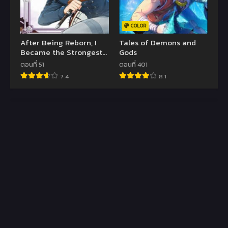
COLOR
After Being Reborn, I
Tales of Demons and
Became the Strongest
Gods
to Save Everyone
ตอนที่ 51
ตอนที่ 401
7.4
8.1