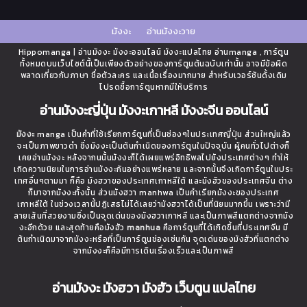
มังงะ
อ่านมังงะวาย
Hippomanga | อ่านมังงะ มังงะออนไลน์ มังงะแปลไทย อ่านmanga , การ์ตูน
ทั้งหมดบนเว็บไซต์นี้เป็นเพียงตัวอย่างของการ์ตูนต้นฉบับเท่านั้น อาจมีข้อผิด
พลาดเกี่ยวกับภาษา ชื่อตัวละคร และเนื้อเรื่องมากมาย สำหรับเวอร์ชันดั้งเดิม
โปรดซื้อการ์ตูนหากมีให้บริการ
อ่านมังงะญี่ปุ่น มังงะเกาหลี มังงะจีน ออนไลน์
มังงะ
manga เป็นคำที่ใช้เรียกการ์ตูนที่เป็นช่องๆในประเทศญี่ปุ่น ส่วนใหญ่แล้ว
จะเป็นภาพขาวดำ ซึ่งมังงะเป็นต้นกำเนิดของการ์ตูนในปัจจุบัน ผู้คนทั่วไปต่างก็
เคยอ่านมังงะ หลังจากนนั้นมังงะก็ได้เผยแพร่อิทธิพลไปยังประเทศต่างๆ ทำให้
เกิดความนิยมในการอ่านมังงะกันอย่างแพร่หลาย และจากนั้นจึงเกิดการ์ตูนในประ
เทศอื่นๆตามมา ก็คือ มังฮวาของประเทศเกาหลีใต้ และมังฮัวของประเทศจีน ต่าง
ก็มาจากมังงะทั้งนั้น ส่วนมังฮวา manhwa เป็นคำเรียกมังงะของประเทศ
เกาหลีใต้ ในช่วงเวลานี้ปฏิเสธไม่ได้เลยว่ามังฮวาได้เป็นที่นิยมมากขึ้น เพราะว่ามี
ลายเส้นที่สวยงามซึ่งเป็นจุดเด่นของมังฮวาเกาหลี และเป็นภาพสีแตกต่างจากมัง
งะอีกด้วย และสุดท้ายคือมังฮัว
manhua
คือการ์ตูนที่ได้เกิดขึ้นที่ประเทศจีน มี
ต้นกำเนิดมาจากมังงะหรือที่เป็นการ์ตูนช่องเช่นกัน จุดเด่นของมังฮัวที่แตกต่าง
จากมังงะก็คือมีการเดินเรื่องเร็วและเป็นภาพสี
อ่านมังงะ มังฮวา มังฮัว เว็บตูน แปลไทย