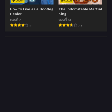
COLOR
COLOR
How to Live as a Bootleg
The Indomitable Martial
Healer
King
ตอนที่ 7
ตอนที่ 43
8
7.3