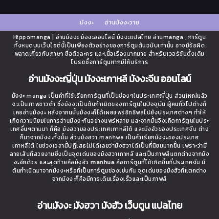
มังงะ
อ่านมังงะวาย
Hippomanga | อ่านมังงะ มังงะออนไลน์ มังงะแปลไทย อ่านmanga , การ์ตูน
ทั้งหมดบนเว็บไซต์นี้เป็นเพียงตัวอย่างของการ์ตูนต้นฉบับเท่านั้น อาจมีข้อผิด
พลาดเกี่ยวกับภาษา ชื่อตัวละคร และเนื้อเรื่องมากมาย สำหรับเวอร์ชันดั้งเดิม
โปรดซื้อการ์ตูนหากมีให้บริการ
อ่านมังงะญี่ปุ่น มังงะเกาหลี มังงะจีน ออนไลน์
มังงะ
manga เป็นคำที่ใช้เรียกการ์ตูนที่เป็นช่องๆในประเทศญี่ปุ่น ส่วนใหญ่แล้ว
จะเป็นภาพขาวดำ ซึ่งมังงะเป็นต้นกำเนิดของการ์ตูนในปัจจุบัน ผู้คนทั่วไปต่างก็
เคยอ่านมังงะ หลังจากนนั้นมังงะก็ได้เผยแพร่อิทธิพลไปยังประเทศต่างๆ ทำให้
เกิดความนิยมในการอ่านมังงะกันอย่างแพร่หลาย และจากนั้นจึงเกิดการ์ตูนในประ
เทศอื่นๆตามมา ก็คือ มังฮวาของประเทศเกาหลีใต้ และมังฮัวของประเทศจีน ต่าง
ก็มาจากมังงะทั้งนั้น ส่วนมังฮวา manhwa เป็นคำเรียกมังงะของประเทศ
เกาหลีใต้ ในช่วงเวลานี้ปฏิเสธไม่ได้เลยว่ามังฮวาได้เป็นที่นิยมมากขึ้น เพราะว่ามี
ลายเส้นที่สวยงามซึ่งเป็นจุดเด่นของมังฮวาเกาหลี และเป็นภาพสีแตกต่างจากมัง
งะอีกด้วย และสุดท้ายคือมังฮัว
manhua
คือการ์ตูนที่ได้เกิดขึ้นที่ประเทศจีน มี
ต้นกำเนิดมาจากมังงะหรือที่เป็นการ์ตูนช่องเช่นกัน จุดเด่นของมังฮัวที่แตกต่าง
จากมังงะก็คือมีการเดินเรื่องเร็วและเป็นภาพสี
อ่านมังงะ มังฮวา มังฮัว เว็บตูน แปลไทย