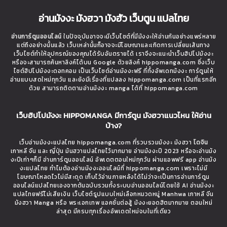
อ่านมังงะ มังฮวา มังฮัว เว็บตูน แปลไทย
อ่านการ์ตูนออนไลน์
ในปัจจุบันอาจจะมีเว็บไซต์ที่มีมังงะให้อ่านกันอย่างแพร่หลาย
แต่ถึงอย่างนั้นแล้ว เว็บเหล่านั้นก็อาจจะมีโฆษณาและเกิดการเปลี่ยนเส้นทาง
เว็บไซต์ทำให้อุปกรณ์ของคุณได้รับอันตรายได้ เราจึงจะแนะนำเว็บฮิปโปมังงะ
หรือจะสามารถค้นหาลิงค์ได้บน Google ด้วยลิงค์ hippomanga.com ซึ่งเว็บ
ไซต์ฮิปโปมังงะดอทคอม เป็นเว็บไซต์อ่านมังงะฟรี ที่ทั้งอัพเดทมังงะ การ์ตูนให้
อ่านแบบสดใหม่ทุกวัน และยังมีเรื่องที่แปลลง hippomanga.com เป็นที่แรกอีก
ด้วย สามารถติดตามอ่านมังงะ manga ได้ที่ hippomanga.com
เว็บฮิปโปมังงะ HIPPOMANGA มีการ์ตูน มังฮวาแนวไหน ให้อ่าน
บ้าง?
เว็บอ่านมังงะแปลไทย hippomanga.com ที่รวบรวมมังงะ มังฮวา
โดจิน
เกาหลี จีน และ ญี่ปุ่น มันฮวาแปลไทยไว้มากมาย อ่านมังงะปี 2023 หรือจะอ่านมัง
งะปีเก่าๆก็มี อ่านการ์ตูนออนไลน์ อัพเดตตอนใหม่ทุกวัน ผ่านแอพฟรี app อ่านมัง
งะแปลไทย ทำไมต้องอ่านมังงะออนไลน์ที่ hippomanga.com เพราะไม่มี
โฆษณาโหลดไวไม่มีสะดุด เก็บไว้อ่านภายหลังได้ไม่ว่าจะเป็นการอ่านการ์ตูน
ออนไลน์แปลไทยเองจากต้นฉบับรวมทั้งระบบอ่านออนไลน์โดยใช้ AI อ่านมังงะ
แปลไทยฟรีไม่เสียเงิน เว็บไซต์รูปแบบใหม่เลือกหมวดหมู่ Manhwa เกาหลี จีน
มังฮวา Manga หรือ พระเอกเทพ แอคชั่นต่อสู้ มังงะยอดฮิตมากมาย ตอนใหม่
ล่าสุด มีครบทุกเรื่องอัพเดตใหม่จบในที่เดียว