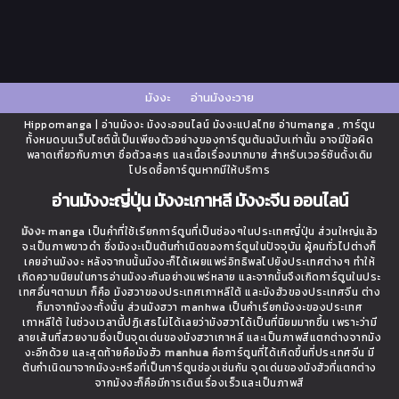
มังงะ
อ่านมังงะวาย
Hippomanga | อ่านมังงะ มังงะออนไลน์ มังงะแปลไทย อ่านmanga , การ์ตูน
ทั้งหมดบนเว็บไซต์นี้เป็นเพียงตัวอย่างของการ์ตูนต้นฉบับเท่านั้น อาจมีข้อผิด
พลาดเกี่ยวกับภาษา ชื่อตัวละคร และเนื้อเรื่องมากมาย สำหรับเวอร์ชันดั้งเดิม
โปรดซื้อการ์ตูนหากมีให้บริการ
อ่านมังงะญี่ปุ่น มังงะเกาหลี มังงะจีน ออนไลน์
มังงะ
manga เป็นคำที่ใช้เรียกการ์ตูนที่เป็นช่องๆในประเทศญี่ปุ่น ส่วนใหญ่แล้ว
จะเป็นภาพขาวดำ ซึ่งมังงะเป็นต้นกำเนิดของการ์ตูนในปัจจุบัน ผู้คนทั่วไปต่างก็
เคยอ่านมังงะ หลังจากนนั้นมังงะก็ได้เผยแพร่อิทธิพลไปยังประเทศต่างๆ ทำให้
เกิดความนิยมในการอ่านมังงะกันอย่างแพร่หลาย และจากนั้นจึงเกิดการ์ตูนในประ
เทศอื่นๆตามมา ก็คือ มังฮวาของประเทศเกาหลีใต้ และมังฮัวของประเทศจีน ต่าง
ก็มาจากมังงะทั้งนั้น ส่วนมังฮวา manhwa เป็นคำเรียกมังงะของประเทศ
เกาหลีใต้ ในช่วงเวลานี้ปฏิเสธไม่ได้เลยว่ามังฮวาได้เป็นที่นิยมมากขึ้น เพราะว่ามี
ลายเส้นที่สวยงามซึ่งเป็นจุดเด่นของมังฮวาเกาหลี และเป็นภาพสีแตกต่างจากมัง
งะอีกด้วย และสุดท้ายคือมังฮัว
manhua
คือการ์ตูนที่ได้เกิดขึ้นที่ประเทศจีน มี
ต้นกำเนิดมาจากมังงะหรือที่เป็นการ์ตูนช่องเช่นกัน จุดเด่นของมังฮัวที่แตกต่าง
จากมังงะก็คือมีการเดินเรื่องเร็วและเป็นภาพสี