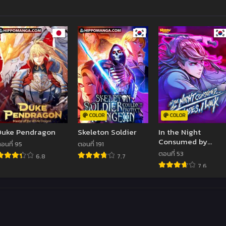
COLOR
COLOR
Duke Pendragon
Skeleton Soldier
In the Night
Consumed by
อนที่ 95
ตอนที่ 191
Blades, I Walk
ตอนที่ 53
6.8
7.7
7.6