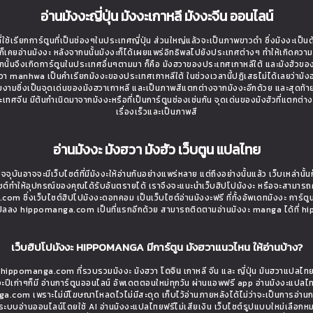
อ่านมังงะญี่ปุ่น มังงะเกาหลี มังงะจีน ออนไลน์
ใช้เรียกการ์ตูนที่เป็นช่องๆในประเทศญี่ปุ่น ส่วนใหญ่แล้วจะเป็นภาพขาวดำ ซึ่งมังงะเป็น
่างก็เคยอ่านมังงะ หลังจากนนั้นมังงะก็ได้เผยแพร่อิทธิพลไปยังประเทศต่างๆ ทำให้เกิดควา
นั้นจึงเกิดการ์ตูนในประเทศอื่นๆตามมา ก็คือ มังฮวาของประเทศเกาหลีใต้ และมังฮัวขอ
งฮวา manhwa เป็นคำเรียกมังงะของประเทศเกาหลีใต้ ในช่วงเวลานี้ปฏิเสธไม่ได้เลยว่ามังฮว
วยงามซึ่งเป็นจุดเด่นของมังฮวาเกาหลี และเป็นภาพสีแตกต่างจากมังงะอีกด้วย และสุดท้า
ี่ประเทศจีน มีต้นกำเนิดมาจากมังงะหรือที่เป็นการ์ตูนช่องเช่นกัน จุดเด่นของมังฮัวที่แตกต่า
เรื่องเร็วและเป็นภาพสี
อ่านมังงะ มังฮวา มังฮัว เว็บตูน แปลไทย
จจุบันอาจจะมีเว็บไซต์ที่มีมังงะให้อ่านกันอย่างแพร่หลาย แต่ถึงอย่างนั้นแล้ว เว็บเหล่าน
ไซต์ทำให้อุปกรณ์ของคุณได้รับอันตรายได้ เราจึงจะแนะนำเว็บฮิปโปมังงะ หรือจะสามารถ
om ซึ่งเว็บไซต์ฮิปโปมังงะดอทคอม เป็นเว็บไซต์อ่านมังงะฟรี ที่ทั้งอัพเดทมังงะ การ์ตู
ที่แปลลง hippomanga.com เป็นที่แรกอีกด้วย สามารถติดตามอ่านมังงะ manga ได้ที่
เว็บฮิปโปมังงะ HIPPOMANGA มีการ์ตูน มังฮวาแนวไหน ให้อ่านบ้าง?
ย hippomanga.com ที่รวบรวมมังงะ มังฮวา
โดจิน
เกาหลี จีน และ ญี่ปุ่น มันฮวาแปลไท
ะปีเก่าๆก็มี อ่านการ์ตูนออนไลน์ อัพเดตตอนใหม่ทุกวัน ผ่านแอพฟรี app อ่านมังงะแปลไ
a.com เพราะไม่มีโฆษณาโหลดไวไม่มีสะดุด เก็บไว้อ่านภายหลังได้ไม่ว่าจะเป็นการอ่า
ระบบอ่านออนไลน์โดยใช้ AI อ่านมังงะแปลไทยฟรีไม่เสียเงิน เว็บไซต์รูปแบบใหม่เลือกห