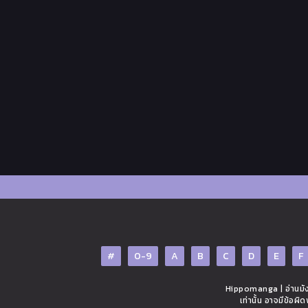
#
0-9
A
B
C
D
E
F
Hippomanga | อ่านมังง
เท่านั้น อาจมีข้อผ