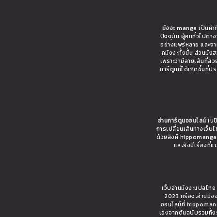
มังงะ
manga เป็นคำที่
ปัจจุบัน ผู้คนทั่วไปต
อย่างแพร่หลาย และจาก
กมังงะทั้งนั้น ส่วนมั
เพราะว่ามีลายเส้นที่ส
การ์ตูนที่ได้เกิดขึ้นท
อ่านการ์ตูนออนไลน์
ในปั
การเปลี่ยนเส้นทางเว็บ
ด้วยลิงค์ hippomanga.c
และยังมีเรื่อง
เว็บอ่านมังงะแปลไท
2023 หรือจะอ่านมังง
ออนไลน์ที่ hippomang
เองจากต้นฉบับรวมทั้ง