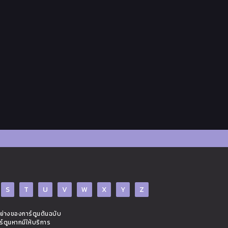
S
T
U
V
W
X
Y
Z
อย่างของการ์ตูนต้นฉบับ
ร์ตูนหากมีให้บริการ