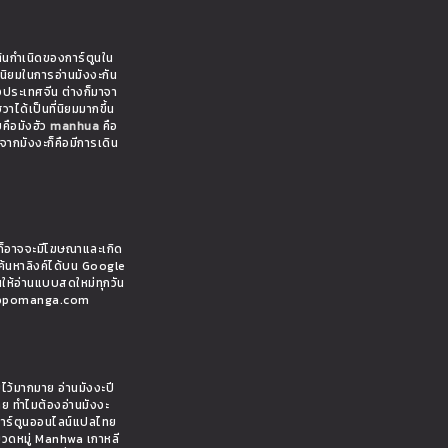
ต้นกำเนิดของการ์ตูนใน
มนิยมในการอ่านมังงะกัน
งประเทศจีน ต่างก็มาจา
าได้เป็นที่นิยมมากขึ้น
ยคือมังฮัว
manhua
คือ
งจากมังงะก็คือมีการเดิน
ั้นก็อาจจะมีโฆษณาและเกิด
ค้นหาลิงค์ได้บน Google
นให้อ่านแบบสดใหม่ทุกวัน
 hippomanga.com
ยไว้มากมาย อ่านมังงะปี
ทย ทำไมต้องอ่านมังงะ
นการ์ตูนออนไลน์แปลไทย
มวดหมู่ Manhwa เกาหลี