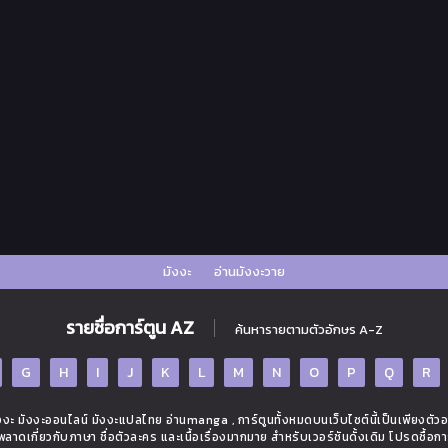
มังงะ
อ่านมังงะวาย
รายชื่อการ์ตูน AZ
ค้นหารายตามตัวอักษร A-Z
G
H
I
J
K
L
M
N
O
P
Q
R
ะ มังงะออนไลน์ มังงะแปลไทย อ่านmanga , การ์ตูนทั้งหมดบนเว็บไซต์นี้เป็นเพียงตัว
ิดพลาดเกี่ยวกับภาษา ชื่อตัวละคร และเนื้อเรื่องมากมาย สำหรับเวอร์ชันดั้งเดิม โปรดซื้อกา