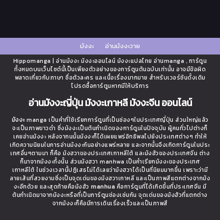
มังงะ
อ่านมังงะวาย
Hippomanga | อ่านมังงะ มังงะออนไลน์ มังงะแปลไทย อ่านmanga , การ์ตูน
ทั้งหมดบนเว็บไซต์นี้เป็นเพียงตัวอย่างของการ์ตูนต้นฉบับเท่านั้น อาจมีข้อผิด
พลาดเกี่ยวกับภาษา ชื่อตัวละคร และเนื้อเรื่องมากมาย สำหรับเวอร์ชันดั้งเดิม
โปรดซื้อการ์ตูนหากมีให้บริการ
อ่านมังงะญี่ปุ่น มังงะเกาหลี มังงะจีน ออนไลน์
มังงะ
manga เป็นคำที่ใช้เรียกการ์ตูนที่เป็นช่องๆในประเทศญี่ปุ่น ส่วนใหญ่แล้ว
จะเป็นภาพขาวดำ ซึ่งมังงะเป็นต้นกำเนิดของการ์ตูนในปัจจุบัน ผู้คนทั่วไปต่างก็
เคยอ่านมังงะ หลังจากนนั้นมังงะก็ได้เผยแพร่อิทธิพลไปยังประเทศต่างๆ ทำให้
เกิดความนิยมในการอ่านมังงะกันอย่างแพร่หลาย และจากนั้นจึงเกิดการ์ตูนในประ
เทศอื่นๆตามมา ก็คือ มังฮวาของประเทศเกาหลีใต้ และมังฮัวของประเทศจีน ต่าง
ก็มาจากมังงะทั้งนั้น ส่วนมังฮวา manhwa เป็นคำเรียกมังงะของประเทศ
เกาหลีใต้ ในช่วงเวลานี้ปฏิเสธไม่ได้เลยว่ามังฮวาได้เป็นที่นิยมมากขึ้น เพราะว่ามี
ลายเส้นที่สวยงามซึ่งเป็นจุดเด่นของมังฮวาเกาหลี และเป็นภาพสีแตกต่างจากมัง
งะอีกด้วย และสุดท้ายคือมังฮัว
manhua
คือการ์ตูนที่ได้เกิดขึ้นที่ประเทศจีน มี
ต้นกำเนิดมาจากมังงะหรือที่เป็นการ์ตูนช่องเช่นกัน จุดเด่นของมังฮัวที่แตกต่าง
จากมังงะก็คือมีการเดินเรื่องเร็วและเป็นภาพสี