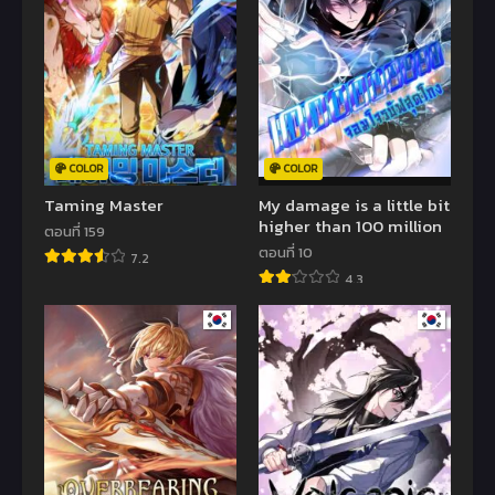
COLOR
COLOR
Taming Master
My damage is a little bit
higher than 100 million
ตอนที่ 159
ตอนที่ 10
7.2
4.3