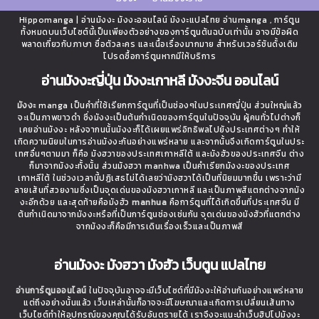
Hippomanga | อ่านมังงะ มังงะออนไลน์ มังงะแปลไทย อ่านmanga , การ์ตูน
ทั้งหมดบนเว็บไซต์นี้เป็นเพียงตัวอย่างของการ์ตูนต้นฉบับเท่านั้น อาจมีข้อผิด
พลาดเกี่ยวกับภาษา ชื่อตัวละคร และเนื้อเรื่องมากมาย สำหรับเวอร์ชันดั้งเดิม
โปรดซื้อการ์ตูนหากมีให้บริการ
อ่านมังงะญี่ปุ่น มังงะเกาหลี มังงะจีน ออนไลน์
มังงะ
manga เป็นคำที่ใช้เรียกการ์ตูนที่เป็นช่องๆในประเทศญี่ปุ่น ส่วนใหญ่แล้ว
จะเป็นภาพขาวดำ ซึ่งมังงะเป็นต้นกำเนิดของการ์ตูนในปัจจุบัน ผู้คนทั่วไปต่างก็
เคยอ่านมังงะ หลังจากนนั้นมังงะก็ได้เผยแพร่อิทธิพลไปยังประเทศต่างๆ ทำให้
เกิดความนิยมในการอ่านมังงะกันอย่างแพร่หลาย และจากนั้นจึงเกิดการ์ตูนในประ
เทศอื่นๆตามมา ก็คือ มังฮวาของประเทศเกาหลีใต้ และมังฮัวของประเทศจีน ต่าง
ก็มาจากมังงะทั้งนั้น ส่วนมังฮวา manhwa เป็นคำเรียกมังงะของประเทศ
เกาหลีใต้ ในช่วงเวลานี้ปฏิเสธไม่ได้เลยว่ามังฮวาได้เป็นที่นิยมมากขึ้น เพราะว่ามี
ลายเส้นที่สวยงามซึ่งเป็นจุดเด่นของมังฮวาเกาหลี และเป็นภาพสีแตกต่างจากมัง
งะอีกด้วย และสุดท้ายคือมังฮัว
manhua
คือการ์ตูนที่ได้เกิดขึ้นที่ประเทศจีน มี
ต้นกำเนิดมาจากมังงะหรือที่เป็นการ์ตูนช่องเช่นกัน จุดเด่นของมังฮัวที่แตกต่าง
จากมังงะก็คือมีการเดินเรื่องเร็วและเป็นภาพสี
อ่านมังงะ มังฮวา มังฮัว เว็บตูน แปลไทย
อ่านการ์ตูนออนไลน์
ในปัจจุบันอาจจะมีเว็บไซต์ที่มีมังงะให้อ่านกันอย่างแพร่หลาย
แต่ถึงอย่างนั้นแล้ว เว็บเหล่านั้นก็อาจจะมีโฆษณาและเกิดการเปลี่ยนเส้นทาง
เว็บไซต์ทำให้อุปกรณ์ของคุณได้รับอันตรายได้ เราจึงจะแนะนำเว็บฮิปโปมังงะ