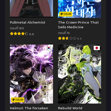
COLOR
Fullmetal Alchemist
The Crown Prince That
Sells Medicine
ตอนที่ 160
ตอนที่ 16
8.8
5.3
COLOR
Helmut: The Forsaken
Rebuild World