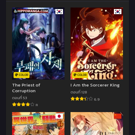
COLOR
COLOR
The Priest of
I Am the Sorcerer King
Corruption
ตอนที่ 128
ตอนที่ 53
6.9
8