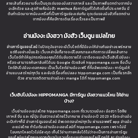
ลายเส้นที่สวยงามซึ่งเป็นจุดเด่นของมังฮวาเกาหลี และเป็นภาพสีแตกต่างจากมัง
งะอีกด้วย และสุดท้ายคือมังฮัว
manhua
คือการ์ตูนที่ได้เกิดขึ้นที่ประเทศจีน มี
ต้นกำเนิดมาจากมังงะหรือที่เป็นการ์ตูนช่องเช่นกัน จุดเด่นของมังฮัวที่แตกต่าง
จากมังงะก็คือมีการเดินเรื่องเร็วและเป็นภาพสี
อ่านมังงะ มังฮวา มังฮัว เว็บตูน แปลไทย
อ่านการ์ตูนออนไลน์
ในปัจจุบันอาจจะมีเว็บไซต์ที่มีมังงะให้อ่านกันอย่างแพร่หลาย
แต่ถึงอย่างนั้นแล้ว เว็บเหล่านั้นก็อาจจะมีโฆษณาและเกิดการเปลี่ยนเส้นทาง
เว็บไซต์ทำให้อุปกรณ์ของคุณได้รับอันตรายได้ เราจึงจะแนะนำเว็บฮิปโปมังงะ
หรือจะสามารถค้นหาลิงค์ได้บน Google ด้วยลิงค์ hippomanga.com ซึ่งเว็บ
ไซต์ฮิปโปมังงะดอทคอม เป็นเว็บไซต์อ่านมังงะฟรี ที่ทั้งอัพเดทมังงะ การ์ตูนให้
อ่านแบบสดใหม่ทุกวัน และยังมีเรื่องที่แปลลง hippomanga.com เป็นที่แรกอีก
ด้วย สามารถติดตามอ่านมังงะ manga ได้ที่ hippomanga.com
เว็บฮิปโปมังงะ HIPPOMANGA มีการ์ตูน มังฮวาแนวไหน ให้อ่าน
บ้าง?
เว็บอ่านมังงะแปลไทย hippomanga.com ที่รวบรวมมังงะ มังฮวา
โดจิน
เกาหลี จีน และ ญี่ปุ่น มันฮวาแปลไทยไว้มากมาย อ่านมังงะปี 2023 หรือจะอ่านมัง
งะปีเก่าๆก็มี อ่านการ์ตูนออนไลน์ อัพเดตตอนใหม่ทุกวัน ผ่านแอพฟรี app อ่านมัง
งะแปลไทย ทำไมต้องอ่านมังงะออนไลน์ที่ hippomanga.com เพราะไม่มี
โฆษณาโหลดไวไม่มีสะดุด เก็บไว้อ่านภายหลังได้ไม่ว่าจะเป็นการอ่านการ์ตูน
ออนไลน์แปลไทยเองจากต้นฉบับรวมทั้งระบบอ่านออนไลน์โดยใช้ AI อ่านมังงะ