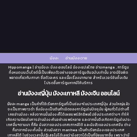
มังงะ
อ่านมังงะวาย
Hippomanga | อ่านมังงะ มังงะออนไลน์ มังงะแปลไทย อ่านmanga , การ์ตูน
ทั้งหมดบนเว็บไซต์นี้เป็นเพียงตัวอย่างของการ์ตูนต้นฉบับเท่านั้น อาจมีข้อผิด
พลาดเกี่ยวกับภาษา ชื่อตัวละคร และเนื้อเรื่องมากมาย สำหรับเวอร์ชันดั้งเดิม
โปรดซื้อการ์ตูนหากมีให้บริการ
อ่านมังงะญี่ปุ่น มังงะเกาหลี มังงะจีน ออนไลน์
มังงะ
manga เป็นคำที่ใช้เรียกการ์ตูนที่เป็นช่องๆในประเทศญี่ปุ่น ส่วนใหญ่แล้ว
จะเป็นภาพขาวดำ ซึ่งมังงะเป็นต้นกำเนิดของการ์ตูนในปัจจุบัน ผู้คนทั่วไปต่างก็
เคยอ่านมังงะ หลังจากนนั้นมังงะก็ได้เผยแพร่อิทธิพลไปยังประเทศต่างๆ ทำให้
เกิดความนิยมในการอ่านมังงะกันอย่างแพร่หลาย และจากนั้นจึงเกิดการ์ตูนในประ
เทศอื่นๆตามมา ก็คือ มังฮวาของประเทศเกาหลีใต้ และมังฮัวของประเทศจีน ต่าง
ก็มาจากมังงะทั้งนั้น ส่วนมังฮวา manhwa เป็นคำเรียกมังงะของประเทศ
เกาหลีใต้ ในช่วงเวลานี้ปฏิเสธไม่ได้เลยว่ามังฮวาได้เป็นที่นิยมมากขึ้น เพราะว่ามี