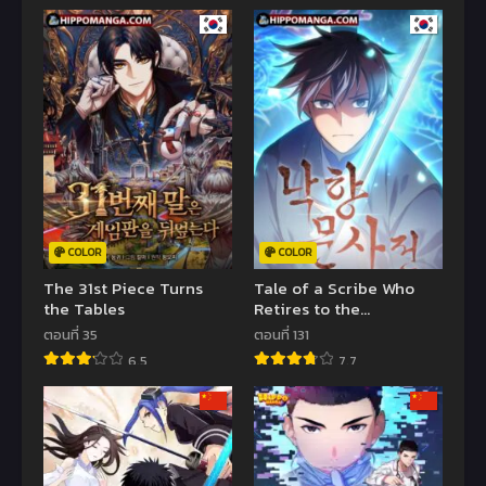
COLOR
COLOR
The 31st Piece Turns
Tale of a Scribe Who
the Tables
Retires to the
Countryside
ตอนที่ 35
ตอนที่ 131
6.5
7.7