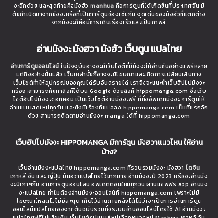
งะอีกด้วย และสุดท้ายคือมังฮัว
manhua
คือการ์ตูนที่ได้เกิดขึ้นที่ประเทศจีน มี
ต้นกำเนิดมาจากมังงะหรือที่เป็นการ์ตูนช่องเช่นกัน จุดเด่นของมังฮัวที่แตกต่าง
จากมังงะก็คือมีการเดินเรื่องเร็วและเป็นภาพสี
อ่านมังงะ มังฮวา มังฮัว เว็บตูน แปลไทย
อ่านการ์ตูนออนไลน์
ในปัจจุบันอาจจะมีเว็บไซต์ที่มีมังงะให้อ่านกันอย่างแพร่หลาย
แต่ถึงอย่างนั้นแล้ว เว็บเหล่านั้นก็อาจจะมีโฆษณาและเกิดการเปลี่ยนเส้นทาง
เว็บไซต์ทำให้อุปกรณ์ของคุณได้รับอันตรายได้ เราจึงจะแนะนำเว็บฮิปโปมังงะ
หรือจะสามารถค้นหาลิงค์ได้บน Google ด้วยลิงค์ hippomanga.com ซึ่งเว็บ
ไซต์ฮิปโปมังงะดอทคอม เป็นเว็บไซต์อ่านมังงะฟรี ที่ทั้งอัพเดทมังงะ การ์ตูนให้
อ่านแบบสดใหม่ทุกวัน และยังมีเรื่องที่แปลลง hippomanga.com เป็นที่แรกอีก
ด้วย สามารถติดตามอ่านมังงะ manga ได้ที่ hippomanga.com
เว็บฮิปโปมังงะ HIPPOMANGA มีการ์ตูน มังฮวาแนวไหน ให้อ่าน
บ้าง?
เว็บอ่านมังงะแปลไทย hippomanga.com ที่รวบรวมมังงะ มังฮวา
โดจิน
เกาหลี จีน และ ญี่ปุ่น มันฮวาแปลไทยไว้มากมาย อ่านมังงะปี 2023 หรือจะอ่านมัง
งะปีเก่าๆก็มี อ่านการ์ตูนออนไลน์ อัพเดตตอนใหม่ทุกวัน ผ่านแอพฟรี app อ่านมัง
งะแปลไทย ทำไมต้องอ่านมังงะออนไลน์ที่ hippomanga.com เพราะไม่มี
โฆษณาโหลดไวไม่มีสะดุด เก็บไว้อ่านภายหลังได้ไม่ว่าจะเป็นการอ่านการ์ตูน
ออนไลน์แปลไทยเองจากต้นฉบับรวมทั้งระบบอ่านออนไลน์โดยใช้ AI อ่านมังงะ
แปลไทยฟรีไม่เสียเงิน เว็บไซต์รูปแบบใหม่เลือกหมวดหมู่ Manhwa เกาหลี จีน