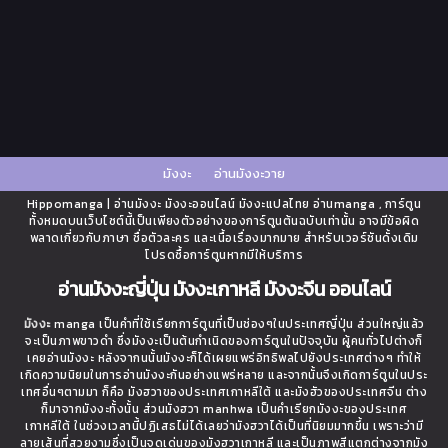
มังงะ
อ่านมังงะวาย
Hippomanga | อ่านมังงะ มังงะออนไลน์ มังงะแปลไทย อ่านmanga , การ์ตูน
ทั้งหมดบนเว็บไซต์นี้เป็นเพียงตัวอย่างของการ์ตูนต้นฉบับเท่านั้น อาจมีข้อผิด
พลาดเกี่ยวกับภาษา ชื่อตัวละคร และเนื้อเรื่องมากมาย สำหรับเวอร์ชันดั้งเดิม
โปรดซื้อการ์ตูนหากมีให้บริการ
อ่านมังงะญี่ปุ่น มังงะเกาหลี มังงะจีน ออนไลน์
มังงะ
manga เป็นคำที่ใช้เรียกการ์ตูนที่เป็นช่องๆในประเทศญี่ปุ่น ส่วนใหญ่แล้ว
จะเป็นภาพขาวดำ ซึ่งมังงะเป็นต้นกำเนิดของการ์ตูนในปัจจุบัน ผู้คนทั่วไปต่างก็
เคยอ่านมังงะ หลังจากนนั้นมังงะก็ได้เผยแพร่อิทธิพลไปยังประเทศต่างๆ ทำให้
เกิดความนิยมในการอ่านมังงะกันอย่างแพร่หลาย และจากนั้นจึงเกิดการ์ตูนในประ
เทศอื่นๆตามมา ก็คือ มังฮวาของประเทศเกาหลีใต้ และมังฮัวของประเทศจีน ต่าง
ก็มาจากมังงะทั้งนั้น ส่วนมังฮวา manhwa เป็นคำเรียกมังงะของประเทศ
เกาหลีใต้ ในช่วงเวลานี้ปฏิเสธไม่ได้เลยว่ามังฮวาได้เป็นที่นิยมมากขึ้น เพราะว่ามี
ลายเส้นที่สวยงามซึ่งเป็นจุดเด่นของมังฮวาเกาหลี และเป็นภาพสีแตกต่างจากมัง