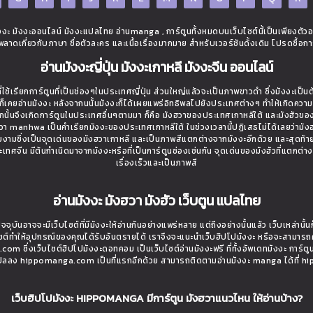
ะ มังงะออนไลน์ มังงะแปลไทย อ่านmanga , การ์ตูนทั้งหมดบนเว็บไซต์นี้เป็นเพียงตัว
ิดพลาดเกี่ยวกับภาษา ชื่อตัวละคร และเนื้อเรื่องมากมาย สำหรับเวอร์ชันดั้งเดิม โปรดซื้อกา
อ่านมังงะญี่ปุ่น มังงะเกาหลี มังงะจีน ออนไลน์
ใช้เรียกการ์ตูนที่เป็นช่องๆในประเทศญี่ปุ่น ส่วนใหญ่แล้วจะเป็นภาพขาวดำ ซึ่งมังงะเป็น
่างก็เคยอ่านมังงะ หลังจากนนั้นมังงะก็ได้เผยแพร่อิทธิพลไปยังประเทศต่างๆ ทำให้เกิดควา
นั้นจึงเกิดการ์ตูนในประเทศอื่นๆตามมา ก็คือ มังฮวาของประเทศเกาหลีใต้ และมังฮัวขอ
งฮวา manhwa เป็นคำเรียกมังงะของประเทศเกาหลีใต้ ในช่วงเวลานี้ปฏิเสธไม่ได้เลยว่ามังฮว
วยงามซึ่งเป็นจุดเด่นของมังฮวาเกาหลี และเป็นภาพสีแตกต่างจากมังงะอีกด้วย และสุดท้า
ี่ประเทศจีน มีต้นกำเนิดมาจากมังงะหรือที่เป็นการ์ตูนช่องเช่นกัน จุดเด่นของมังฮัวที่แตกต่า
เรื่องเร็วและเป็นภาพสี
อ่านมังงะ มังฮวา มังฮัว เว็บตูน แปลไทย
จจุบันอาจจะมีเว็บไซต์ที่มีมังงะให้อ่านกันอย่างแพร่หลาย แต่ถึงอย่างนั้นแล้ว เว็บเหล่าน
ไซต์ทำให้อุปกรณ์ของคุณได้รับอันตรายได้ เราจึงจะแนะนำเว็บฮิปโปมังงะ หรือจะสามารถ
om ซึ่งเว็บไซต์ฮิปโปมังงะดอทคอม เป็นเว็บไซต์อ่านมังงะฟรี ที่ทั้งอัพเดทมังงะ การ์ตู
ที่แปลลง hippomanga.com เป็นที่แรกอีกด้วย สามารถติดตามอ่านมังงะ manga ได้ที่
เว็บฮิปโปมังงะ HIPPOMANGA มีการ์ตูน มังฮวาแนวไหน ให้อ่านบ้าง?