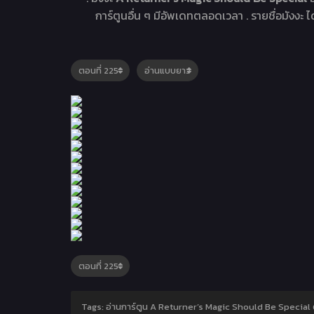
การ์ตูนอื่น ๆ มีอัพเดทตลอดเวลา . รายชื่อมังงะ ได
Tags: อ่านการ์ตูน A Returner’s Magic Should Be Special 