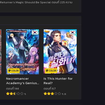
A Returner’s Magic Should Be Special ตอนที่ 225 ความ
COLOR
COLOR
Necromancer
Is This Hunter for
Academy’s Genius
Real?
Summoner
ตอนที่ 144
ตอนที่ 67
5
5.8