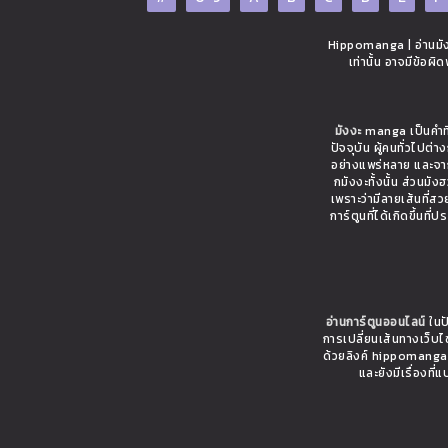
Hippomanga | อ่านมังง
เท่านั้น อาจมีข้อผ
มังงะ
manga เป็นคำที่
ปัจจุบัน ผู้คนทั่วไปต
อย่างแพร่หลาย และจาก
กมังงะทั้งนั้น ส่วนมั
เพราะว่ามีลายเส้นที่ส
การ์ตูนที่ได้เกิดขึ้นท
อ่านการ์ตูนออนไลน์
ในปั
การเปลี่ยนเส้นทางเว็บ
ด้วยลิงค์ hippomanga.c
และยังมีเรื่อง