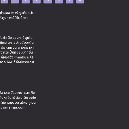
อย่างของการ์ตูนต้นฉบับ
ร์ตูนหากมีให้บริการ
ต้นกำเนิดของการ์ตูนใน
มนิยมในการอ่านมังงะกัน
งประเทศจีน ต่างก็มาจา
าได้เป็นที่นิยมมากขึ้น
ยคือมังฮัว
manhua
คือ
งจากมังงะก็คือมีการเดิน
ั้นก็อาจจะมีโฆษณาและเกิด
ค้นหาลิงค์ได้บน Google
นให้อ่านแบบสดใหม่ทุกวัน
 hippomanga.com