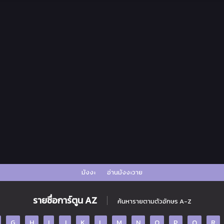
มังงะ
อ่านมังงะวาย
รายชื่อการ์ตูน AZ
ค้นหารายตามตัวอักษร A-Z
G
H
I
J
K
L
M
N
O
P
Q
R