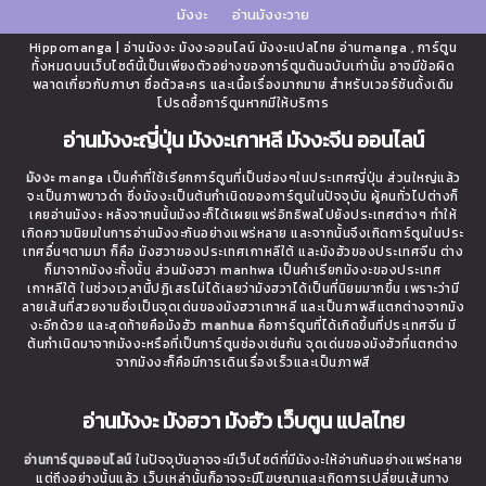
มังงะ
อ่านมังงะวาย
Hippomanga | อ่านมังงะ มังงะออนไลน์ มังงะแปลไทย อ่านmanga , การ์ตูน
ทั้งหมดบนเว็บไซต์นี้เป็นเพียงตัวอย่างของการ์ตูนต้นฉบับเท่านั้น อาจมีข้อผิด
พลาดเกี่ยวกับภาษา ชื่อตัวละคร และเนื้อเรื่องมากมาย สำหรับเวอร์ชันดั้งเดิม
โปรดซื้อการ์ตูนหากมีให้บริการ
อ่านมังงะญี่ปุ่น มังงะเกาหลี มังงะจีน ออนไลน์
มังงะ
manga เป็นคำที่ใช้เรียกการ์ตูนที่เป็นช่องๆในประเทศญี่ปุ่น ส่วนใหญ่แล้ว
จะเป็นภาพขาวดำ ซึ่งมังงะเป็นต้นกำเนิดของการ์ตูนในปัจจุบัน ผู้คนทั่วไปต่างก็
เคยอ่านมังงะ หลังจากนนั้นมังงะก็ได้เผยแพร่อิทธิพลไปยังประเทศต่างๆ ทำให้
เกิดความนิยมในการอ่านมังงะกันอย่างแพร่หลาย และจากนั้นจึงเกิดการ์ตูนในประ
เทศอื่นๆตามมา ก็คือ มังฮวาของประเทศเกาหลีใต้ และมังฮัวของประเทศจีน ต่าง
ก็มาจากมังงะทั้งนั้น ส่วนมังฮวา manhwa เป็นคำเรียกมังงะของประเทศ
เกาหลีใต้ ในช่วงเวลานี้ปฏิเสธไม่ได้เลยว่ามังฮวาได้เป็นที่นิยมมากขึ้น เพราะว่ามี
ลายเส้นที่สวยงามซึ่งเป็นจุดเด่นของมังฮวาเกาหลี และเป็นภาพสีแตกต่างจากมัง
งะอีกด้วย และสุดท้ายคือมังฮัว
manhua
คือการ์ตูนที่ได้เกิดขึ้นที่ประเทศจีน มี
ต้นกำเนิดมาจากมังงะหรือที่เป็นการ์ตูนช่องเช่นกัน จุดเด่นของมังฮัวที่แตกต่าง
จากมังงะก็คือมีการเดินเรื่องเร็วและเป็นภาพสี
อ่านมังงะ มังฮวา มังฮัว เว็บตูน แปลไทย
อ่านการ์ตูนออนไลน์
ในปัจจุบันอาจจะมีเว็บไซต์ที่มีมังงะให้อ่านกันอย่างแพร่หลาย
แต่ถึงอย่างนั้นแล้ว เว็บเหล่านั้นก็อาจจะมีโฆษณาและเกิดการเปลี่ยนเส้นทาง