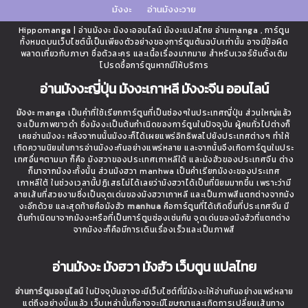
มังงะ
อ่านมังงะวาย
Hippomanga | อ่านมังงะ มังงะออนไลน์ มังงะแปลไทย อ่านmanga , การ์ตูน
ทั้งหมดบนเว็บไซต์นี้เป็นเพียงตัวอย่างของการ์ตูนต้นฉบับเท่านั้น อาจมีข้อผิด
พลาดเกี่ยวกับภาษา ชื่อตัวละคร และเนื้อเรื่องมากมาย สำหรับเวอร์ชันดั้งเดิม
โปรดซื้อการ์ตูนหากมีให้บริการ
อ่านมังงะญี่ปุ่น มังงะเกาหลี มังงะจีน ออนไลน์
มังงะ
manga เป็นคำที่ใช้เรียกการ์ตูนที่เป็นช่องๆในประเทศญี่ปุ่น ส่วนใหญ่แล้ว
จะเป็นภาพขาวดำ ซึ่งมังงะเป็นต้นกำเนิดของการ์ตูนในปัจจุบัน ผู้คนทั่วไปต่างก็
เคยอ่านมังงะ หลังจากนนั้นมังงะก็ได้เผยแพร่อิทธิพลไปยังประเทศต่างๆ ทำให้
เกิดความนิยมในการอ่านมังงะกันอย่างแพร่หลาย และจากนั้นจึงเกิดการ์ตูนในประ
เทศอื่นๆตามมา ก็คือ มังฮวาของประเทศเกาหลีใต้ และมังฮัวของประเทศจีน ต่าง
ก็มาจากมังงะทั้งนั้น ส่วนมังฮวา manhwa เป็นคำเรียกมังงะของประเทศ
เกาหลีใต้ ในช่วงเวลานี้ปฏิเสธไม่ได้เลยว่ามังฮวาได้เป็นที่นิยมมากขึ้น เพราะว่ามี
ลายเส้นที่สวยงามซึ่งเป็นจุดเด่นของมังฮวาเกาหลี และเป็นภาพสีแตกต่างจากมัง
งะอีกด้วย และสุดท้ายคือมังฮัว
manhua
คือการ์ตูนที่ได้เกิดขึ้นที่ประเทศจีน มี
ต้นกำเนิดมาจากมังงะหรือที่เป็นการ์ตูนช่องเช่นกัน จุดเด่นของมังฮัวที่แตกต่าง
จากมังงะก็คือมีการเดินเรื่องเร็วและเป็นภาพสี
อ่านมังงะ มังฮวา มังฮัว เว็บตูน แปลไทย
อ่านการ์ตูนออนไลน์
ในปัจจุบันอาจจะมีเว็บไซต์ที่มีมังงะให้อ่านกันอย่างแพร่หลาย
แต่ถึงอย่างนั้นแล้ว เว็บเหล่านั้นก็อาจจะมีโฆษณาและเกิดการเปลี่ยนเส้นทาง