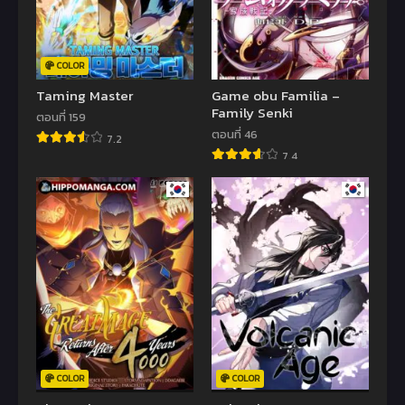
COLOR
Taming Master
Game obu Familia –
Family Senki
ตอนที่ 159
ตอนที่ 46
7.2
7.4
COLOR
COLOR