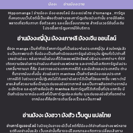
มังงะ
อ่านมังงะวาย
Hippomanga | อ่านมังงะ มังงะออนไลน์ มังงะแปลไทย อ่านmanga , การ์ตูน
ทั้งหมดบนเว็บไซต์นี้เป็นเพียงตัวอย่างของการ์ตูนต้นฉบับเท่านั้น อาจมีข้อผิด
พลาดเกี่ยวกับภาษา ชื่อตัวละคร และเนื้อเรื่องมากมาย สำหรับเวอร์ชันดั้งเดิม
โปรดซื้อการ์ตูนหากมีให้บริการ
อ่านมังงะญี่ปุ่น มังงะเกาหลี มังงะจีน ออนไลน์
มังงะ
manga เป็นคำที่ใช้เรียกการ์ตูนที่เป็นช่องๆในประเทศญี่ปุ่น ส่วนใหญ่แล้ว
จะเป็นภาพขาวดำ ซึ่งมังงะเป็นต้นกำเนิดของการ์ตูนในปัจจุบัน ผู้คนทั่วไปต่างก็
เคยอ่านมังงะ หลังจากนนั้นมังงะก็ได้เผยแพร่อิทธิพลไปยังประเทศต่างๆ ทำให้
เกิดความนิยมในการอ่านมังงะกันอย่างแพร่หลาย และจากนั้นจึงเกิดการ์ตูนในประ
เทศอื่นๆตามมา ก็คือ มังฮวาของประเทศเกาหลีใต้ และมังฮัวของประเทศจีน ต่าง
ก็มาจากมังงะทั้งนั้น ส่วนมังฮวา manhwa เป็นคำเรียกมังงะของประเทศ
เกาหลีใต้ ในช่วงเวลานี้ปฏิเสธไม่ได้เลยว่ามังฮวาได้เป็นที่นิยมมากขึ้น เพราะว่ามี
ลายเส้นที่สวยงามซึ่งเป็นจุดเด่นของมังฮวาเกาหลี และเป็นภาพสีแตกต่างจากมัง
งะอีกด้วย และสุดท้ายคือมังฮัว
manhua
คือการ์ตูนที่ได้เกิดขึ้นที่ประเทศจีน มี
ต้นกำเนิดมาจากมังงะหรือที่เป็นการ์ตูนช่องเช่นกัน จุดเด่นของมังฮัวที่แตกต่าง
จากมังงะก็คือมีการเดินเรื่องเร็วและเป็นภาพสี
อ่านมังงะ มังฮวา มังฮัว เว็บตูน แปลไทย
อ่านการ์ตูนออนไลน์
ในปัจจุบันอาจจะมีเว็บไซต์ที่มีมังงะให้อ่านกันอย่างแพร่หลาย
แต่ถึงอย่างนั้นแล้ว เว็บเหล่านั้นก็อาจจะมีโฆษณาและเกิดการเปลี่ยนเส้นทาง