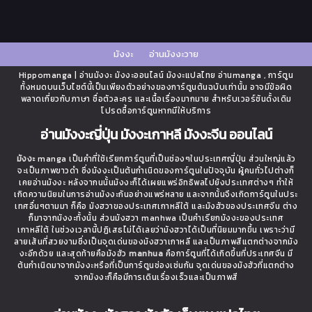
มังงะ
อ่านมังงะวาย
Hippomanga | อ่านมังงะ มังงะออนไลน์ มังงะแปลไทย อ่านmanga , การ์ตูน
ทั้งหมดบนเว็บไซต์นี้เป็นเพียงตัวอย่างของการ์ตูนต้นฉบับเท่านั้น อาจมีข้อผิด
พลาดเกี่ยวกับภาษา ชื่อตัวละคร และเนื้อเรื่องมากมาย สำหรับเวอร์ชันดั้งเดิม
โปรดซื้อการ์ตูนหากมีให้บริการ
อ่านมังงะญี่ปุ่น มังงะเกาหลี มังงะจีน ออนไลน์
มังงะ
manga เป็นคำที่ใช้เรียกการ์ตูนที่เป็นช่องๆในประเทศญี่ปุ่น ส่วนใหญ่แล้ว
จะเป็นภาพขาวดำ ซึ่งมังงะเป็นต้นกำเนิดของการ์ตูนในปัจจุบัน ผู้คนทั่วไปต่างก็
เคยอ่านมังงะ หลังจากนนั้นมังงะก็ได้เผยแพร่อิทธิพลไปยังประเทศต่างๆ ทำให้
เกิดความนิยมในการอ่านมังงะกันอย่างแพร่หลาย และจากนั้นจึงเกิดการ์ตูนในประ
เทศอื่นๆตามมา ก็คือ มังฮวาของประเทศเกาหลีใต้ และมังฮัวของประเทศจีน ต่าง
ก็มาจากมังงะทั้งนั้น ส่วนมังฮวา manhwa เป็นคำเรียกมังงะของประเทศ
เกาหลีใต้ ในช่วงเวลานี้ปฏิเสธไม่ได้เลยว่ามังฮวาได้เป็นที่นิยมมากขึ้น เพราะว่ามี
ลายเส้นที่สวยงามซึ่งเป็นจุดเด่นของมังฮวาเกาหลี และเป็นภาพสีแตกต่างจากมัง
งะอีกด้วย และสุดท้ายคือมังฮัว
manhua
คือการ์ตูนที่ได้เกิดขึ้นที่ประเทศจีน มี
ต้นกำเนิดมาจากมังงะหรือที่เป็นการ์ตูนช่องเช่นกัน จุดเด่นของมังฮัวที่แตกต่าง
จากมังงะก็คือมีการเดินเรื่องเร็วและเป็นภาพสี