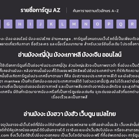
รายชื่อการ์ตูน AZ
ค้นหารายตามตัวอักษร A-Z
G
H
I
J
K
L
M
N
O
P
Q
R
ะ มังงะออนไลน์ มังงะแปลไทย อ่านmanga , การ์ตูนทั้งหมดบนเว็บไซต์นี้เป็นเพียงตัว
ิดพลาดเกี่ยวกับภาษา ชื่อตัวละคร และเนื้อเรื่องมากมาย สำหรับเวอร์ชันดั้งเดิม โปรดซื้อกา
อ่านมังงะญี่ปุ่น มังงะเกาหลี มังงะจีน ออนไลน์
ใช้เรียกการ์ตูนที่เป็นช่องๆในประเทศญี่ปุ่น ส่วนใหญ่แล้วจะเป็นภาพขาวดำ ซึ่งมังงะเป็น
่างก็เคยอ่านมังงะ หลังจากนนั้นมังงะก็ได้เผยแพร่อิทธิพลไปยังประเทศต่างๆ ทำให้เกิดควา
นั้นจึงเกิดการ์ตูนในประเทศอื่นๆตามมา ก็คือ มังฮวาของประเทศเกาหลีใต้ และมังฮัวขอ
งฮวา manhwa เป็นคำเรียกมังงะของประเทศเกาหลีใต้ ในช่วงเวลานี้ปฏิเสธไม่ได้เลยว่ามังฮว
วยงามซึ่งเป็นจุดเด่นของมังฮวาเกาหลี และเป็นภาพสีแตกต่างจากมังงะอีกด้วย และสุดท้า
ี่ประเทศจีน มีต้นกำเนิดมาจากมังงะหรือที่เป็นการ์ตูนช่องเช่นกัน จุดเด่นของมังฮัวที่แตกต่า
เรื่องเร็วและเป็นภาพสี
อ่านมังงะ มังฮวา มังฮัว เว็บตูน แปลไทย
จจุบันอาจจะมีเว็บไซต์ที่มีมังงะให้อ่านกันอย่างแพร่หลาย แต่ถึงอย่างนั้นแล้ว เว็บเหล่าน
ไซต์ทำให้อุปกรณ์ของคุณได้รับอันตรายได้ เราจึงจะแนะนำเว็บฮิปโปมังงะ หรือจะสามารถ
om ซึ่งเว็บไซต์ฮิปโปมังงะดอทคอม เป็นเว็บไซต์อ่านมังงะฟรี ที่ทั้งอัพเดทมังงะ การ์ตู