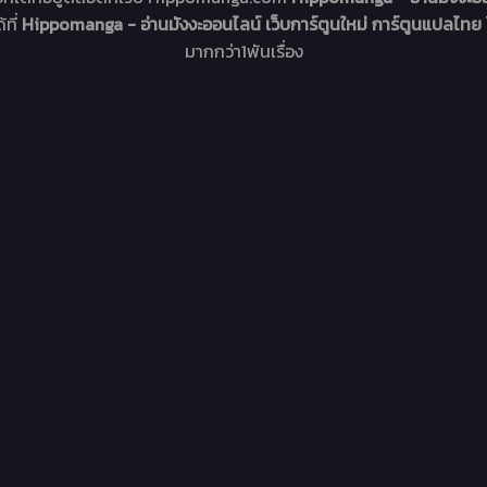
้ที่
Hippomanga - อ่านมังงะออนไลน์ เว็บการ์ตูนใหม่ การ์ตูนแปลไทย
มากกว่า1พันเรื่อง