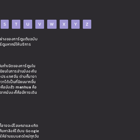
S
T
U
V
W
X
Y
Z
อย่างของการ์ตูนต้นฉบับ
ร์ตูนหากมีให้บริการ
ต้นกำเนิดของการ์ตูนใน
มนิยมในการอ่านมังงะกัน
งประเทศจีน ต่างก็มาจา
าได้เป็นที่นิยมมากขึ้น
ยคือมังฮัว
manhua
คือ
งจากมังงะก็คือมีการเดิน
ั้นก็อาจจะมีโฆษณาและเกิด
ค้นหาลิงค์ได้บน Google
นให้อ่านแบบสดใหม่ทุกวัน