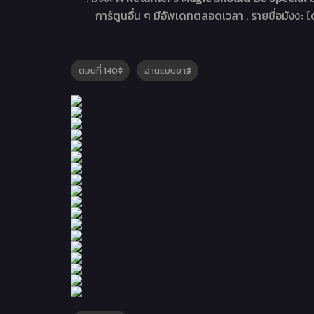
การ์ตูนอื่น ๆ มีอัพเดทตลอดเวลา . รายชื่อมังงะ ได