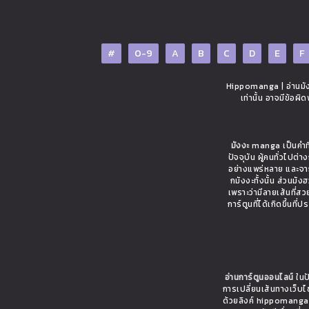
#
0-9
A
B
C
D
E
F
Hippomanga | อ่านมังง
เท่านั้น อาจมีข้อผ
มังงะ
manga เป็นคำที่
ปัจจุบัน ผู้คนทั่วไปต
อย่างแพร่หลาย และจาก
กมังงะทั้งนั้น ส่วนมั
เพราะว่ามีลายเส้นที่ส
การ์ตูนที่ได้เกิดขึ้นท
อ่านการ์ตูนออนไลน์
ในปั
การเปลี่ยนเส้นทางเว็บ
ด้วยลิงค์ hippomanga.c