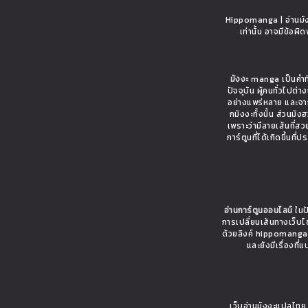
Hippomanga | อ่านมังง
เท่านั้น อาจมีข้อผ
มังงะ
manga เป็นคำที่
ปัจจุบัน ผู้คนทั่วไปต
อย่างแพร่หลาย และจาก
กมังงะทั้งนั้น ส่วนมั
เพราะว่ามีลายเส้นที่ส
การ์ตูนที่ได้เกิดขึ้นท
อ่านการ์ตูนออนไลน์
ในปั
การเปลี่ยนเส้นทางเว็บ
ด้วยลิงค์ hippomanga.c
และยังมีเรื่อง
เว็บอ่านมังงะแปลไท