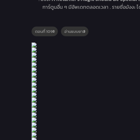
การ์ตูนอื่น ๆ มีอัพเดทตลอดเวลา . รายชื่อมังงะ ได