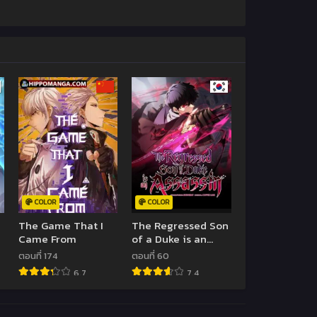
COLOR
COLOR
The Game That I
The Regressed Son
Came From
of a Duke is an
Assassin
ตอนที่ 174
ตอนที่ 60
6.7
7.4