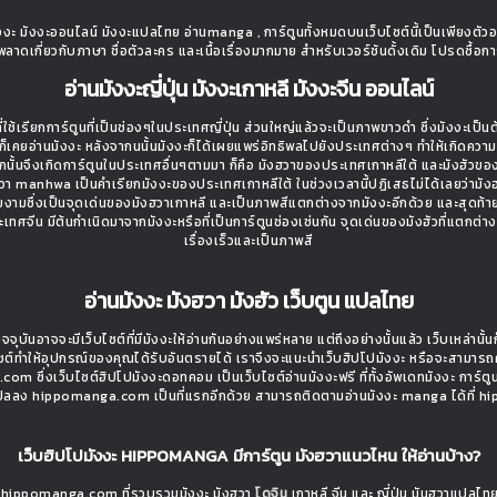
ะ มังงะออนไลน์ มังงะแปลไทย อ่านmanga , การ์ตูนทั้งหมดบนเว็บไซต์นี้เป็นเพียงตัว
ิดพลาดเกี่ยวกับภาษา ชื่อตัวละคร และเนื้อเรื่องมากมาย สำหรับเวอร์ชันดั้งเดิม โปรดซื้อกา
อ่านมังงะญี่ปุ่น มังงะเกาหลี มังงะจีน ออนไลน์
ใช้เรียกการ์ตูนที่เป็นช่องๆในประเทศญี่ปุ่น ส่วนใหญ่แล้วจะเป็นภาพขาวดำ ซึ่งมังงะเป็น
่างก็เคยอ่านมังงะ หลังจากนนั้นมังงะก็ได้เผยแพร่อิทธิพลไปยังประเทศต่างๆ ทำให้เกิดควา
นั้นจึงเกิดการ์ตูนในประเทศอื่นๆตามมา ก็คือ มังฮวาของประเทศเกาหลีใต้ และมังฮัวขอ
งฮวา manhwa เป็นคำเรียกมังงะของประเทศเกาหลีใต้ ในช่วงเวลานี้ปฏิเสธไม่ได้เลยว่ามังฮว
วยงามซึ่งเป็นจุดเด่นของมังฮวาเกาหลี และเป็นภาพสีแตกต่างจากมังงะอีกด้วย และสุดท้า
ี่ประเทศจีน มีต้นกำเนิดมาจากมังงะหรือที่เป็นการ์ตูนช่องเช่นกัน จุดเด่นของมังฮัวที่แตกต่า
เรื่องเร็วและเป็นภาพสี
อ่านมังงะ มังฮวา มังฮัว เว็บตูน แปลไทย
จจุบันอาจจะมีเว็บไซต์ที่มีมังงะให้อ่านกันอย่างแพร่หลาย แต่ถึงอย่างนั้นแล้ว เว็บเหล่าน
ไซต์ทำให้อุปกรณ์ของคุณได้รับอันตรายได้ เราจึงจะแนะนำเว็บฮิปโปมังงะ หรือจะสามารถ
om ซึ่งเว็บไซต์ฮิปโปมังงะดอทคอม เป็นเว็บไซต์อ่านมังงะฟรี ที่ทั้งอัพเดทมังงะ การ์ตู
ที่แปลลง hippomanga.com เป็นที่แรกอีกด้วย สามารถติดตามอ่านมังงะ manga ได้ที่
เว็บฮิปโปมังงะ HIPPOMANGA มีการ์ตูน มังฮวาแนวไหน ให้อ่านบ้าง?
ย hippomanga.com ที่รวบรวมมังงะ มังฮวา
โดจิน
เกาหลี จีน และ ญี่ปุ่น มันฮวาแปลไท