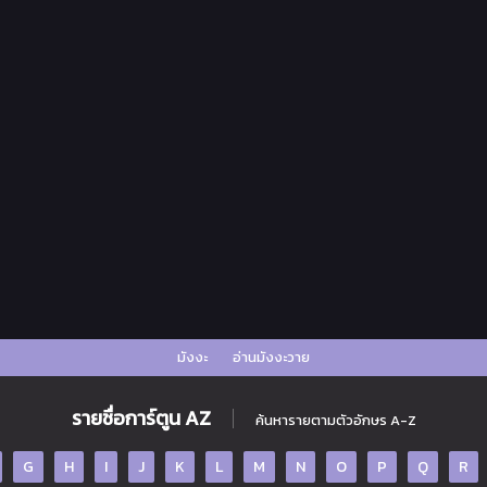
มังงะ
อ่านมังงะวาย
รายชื่อการ์ตูน AZ
ค้นหารายตามตัวอักษร A-Z
G
H
I
J
K
L
M
N
O
P
Q
R