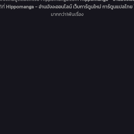
้ที่
Hippomanga - อ่านมังงะออนไลน์ เว็บการ์ตูนใหม่ การ์ตูนแปลไทย
มากกว่า1พันเรื่อง