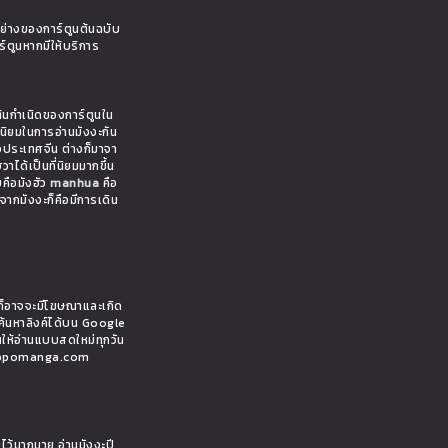
อย่างของการ์ตูนต้นฉบับ
ร์ตูนหากมีให้บริการ
ต้นกำเนิดของการ์ตูนใน
มนิยมในการอ่านมังงะกัน
งประเทศจีน ต่างก็มาจา
าได้เป็นที่นิยมมากขึ้น
ยคือมังฮัว
manhua
คือ
งจากมังงะก็คือมีการเดิน
ั้นก็อาจจะมีโฆษณาและเกิด
ค้นหาลิงค์ได้บน Google
นให้อ่านแบบสดใหม่ทุกวัน
 hippomanga.com
ยไว้มากมาย อ่านมังงะปี