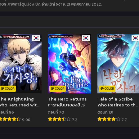
09 ภาพการ์ตูนมังงะชัด อ่านเข้าใจง่าย,
21 พฤศจิกายน 2022
,
COLOR
COLOR
COLOR
The Knight King
The Hero Returns
Tale of a Scribe
Who Returned with
การกลับมาของฮีโร่
Who Retires to the
a God
Countryside
อนที่ 96
ตอนที่ 70
ตอนที่ 131
9.00
7.2
7.7