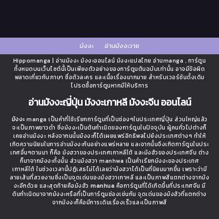
มังงะ
อ่านมังงะวาย
Hippomanga | อ่านมังงะ มังงะออนไลน์ มังงะแปลไทย อ่านmanga , การ์ตูน
ทั้งหมดบนเว็บไซต์นี้เป็นเพียงตัวอย่างของการ์ตูนต้นฉบับเท่านั้น อาจมีข้อผิด
พลาดเกี่ยวกับภาษา ชื่อตัวละคร และเนื้อเรื่องมากมาย สำหรับเวอร์ชันดั้งเดิม
โปรดซื้อการ์ตูนหากมีให้บริการ
อ่านมังงะญี่ปุ่น มังงะเกาหลี มังงะจีน ออนไลน์
มังงะ
manga เป็นคำที่ใช้เรียกการ์ตูนที่เป็นช่องๆในประเทศญี่ปุ่น ส่วนใหญ่แล้ว
จะเป็นภาพขาวดำ ซึ่งมังงะเป็นต้นกำเนิดของการ์ตูนในปัจจุบัน ผู้คนทั่วไปต่างก็
เคยอ่านมังงะ หลังจากนนั้นมังงะก็ได้เผยแพร่อิทธิพลไปยังประเทศต่างๆ ทำให้
เกิดความนิยมในการอ่านมังงะกันอย่างแพร่หลาย และจากนั้นจึงเกิดการ์ตูนในประ
เทศอื่นๆตามมา ก็คือ มังฮวาของประเทศเกาหลีใต้ และมังฮัวของประเทศจีน ต่าง
ก็มาจากมังงะทั้งนั้น ส่วนมังฮวา manhwa เป็นคำเรียกมังงะของประเทศ
เกาหลีใต้ ในช่วงเวลานี้ปฏิเสธไม่ได้เลยว่ามังฮวาได้เป็นที่นิยมมากขึ้น เพราะว่ามี
ลายเส้นที่สวยงามซึ่งเป็นจุดเด่นของมังฮวาเกาหลี และเป็นภาพสีแตกต่างจากมัง
งะอีกด้วย และสุดท้ายคือมังฮัว
manhua
คือการ์ตูนที่ได้เกิดขึ้นที่ประเทศจีน มี
ต้นกำเนิดมาจากมังงะหรือที่เป็นการ์ตูนช่องเช่นกัน จุดเด่นของมังฮัวที่แตกต่าง
จากมังงะก็คือมีการเดินเรื่องเร็วและเป็นภาพสี