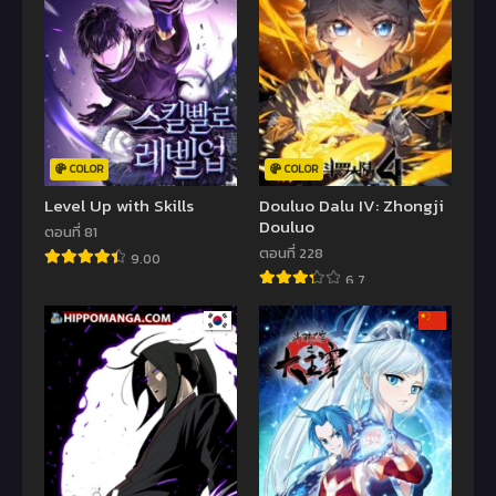
COLOR
COLOR
Level Up with Skills
Douluo Dalu IV: Zhongji
Douluo
ตอนที่ 81
ตอนที่ 228
9.00
6.7