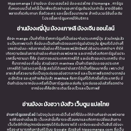
Hippomanga | อ่านมังงะ มังงะออนไลน์ มังงะแปลไทย อ่านmanga , การ์ตูน
ทั้งหมดบนเว็บไซต์นี้เป็นเพียงตัวอย่างของการ์ตูนต้นฉบับเท่านั้น อาจมีข้อผิด
พลาดเกี่ยวกับภาษา ชื่อตัวละคร และเนื้อเรื่องมากมาย สำหรับเวอร์ชันดั้งเดิม
โปรดซื้อการ์ตูนหากมีให้บริการ
อ่านมังงะญี่ปุ่น มังงะเกาหลี มังงะจีน ออนไลน์
มังงะ
manga เป็นคำที่ใช้เรียกการ์ตูนที่เป็นช่องๆในประเทศญี่ปุ่น ส่วนใหญ่แล้ว
จะเป็นภาพขาวดำ ซึ่งมังงะเป็นต้นกำเนิดของการ์ตูนในปัจจุบัน ผู้คนทั่วไปต่างก็
เคยอ่านมังงะ หลังจากนนั้นมังงะก็ได้เผยแพร่อิทธิพลไปยังประเทศต่างๆ ทำให้
เกิดความนิยมในการอ่านมังงะกันอย่างแพร่หลาย และจากนั้นจึงเกิดการ์ตูนในประ
เทศอื่นๆตามมา ก็คือ มังฮวาของประเทศเกาหลีใต้ และมังฮัวของประเทศจีน ต่าง
ก็มาจากมังงะทั้งนั้น ส่วนมังฮวา manhwa เป็นคำเรียกมังงะของประเทศ
เกาหลีใต้ ในช่วงเวลานี้ปฏิเสธไม่ได้เลยว่ามังฮวาได้เป็นที่นิยมมากขึ้น เพราะว่ามี
ลายเส้นที่สวยงามซึ่งเป็นจุดเด่นของมังฮวาเกาหลี และเป็นภาพสีแตกต่างจากมัง
งะอีกด้วย และสุดท้ายคือมังฮัว
manhua
คือการ์ตูนที่ได้เกิดขึ้นที่ประเทศจีน มี
ต้นกำเนิดมาจากมังงะหรือที่เป็นการ์ตูนช่องเช่นกัน จุดเด่นของมังฮัวที่แตกต่าง
จากมังงะก็คือมีการเดินเรื่องเร็วและเป็นภาพสี
อ่านมังงะ มังฮวา มังฮัว เว็บตูน แปลไทย
อ่านการ์ตูนออนไลน์
ในปัจจุบันอาจจะมีเว็บไซต์ที่มีมังงะให้อ่านกันอย่างแพร่หลาย
แต่ถึงอย่างนั้นแล้ว เว็บเหล่านั้นก็อาจจะมีโฆษณาและเกิดการเปลี่ยนเส้นทาง
เว็บไซต์ทำให้อุปกรณ์ของคุณได้รับอันตรายได้ เราจึงจะแนะนำเว็บฮิปโปมังงะ
หรือจะสามารถค้นหาลิงค์ได้บน Google ด้วยลิงค์ hippomanga.com ซึ่งเว็บ