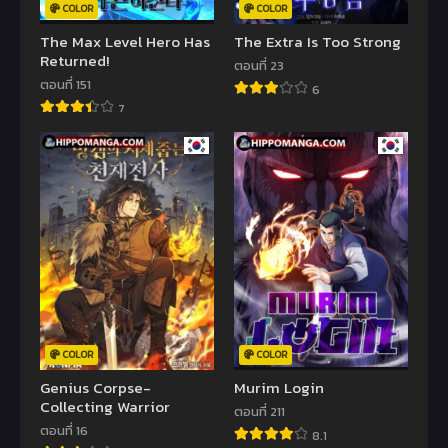
COLOR
COLOR
The Max Level Hero Has
The Extra Is Too Strong
Returned!
ตอนที่ 23
ตอนที่ 151
6
7
COLOR
COLOR
Genius Corpse-
Murim Login
Collecting Warrior
ตอนที่ 211
ตอนที่ 16
8.1