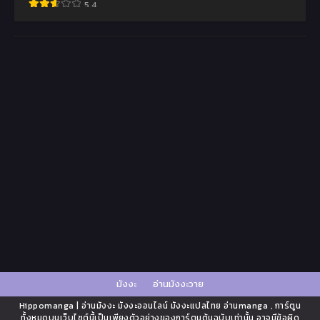
5.4
มังงะ
อ่านมังงะวาย
Hippomanga | อ่านมังงะ มังงะออนไลน์ มังงะแปลไทย อ่านmanga , การ์ตูน
ทั้งหมดบนเว็บไซต์นี้เป็นเพียงตัวอย่างของการ์ตูนต้นฉบับเท่านั้น อาจมีข้อผิด