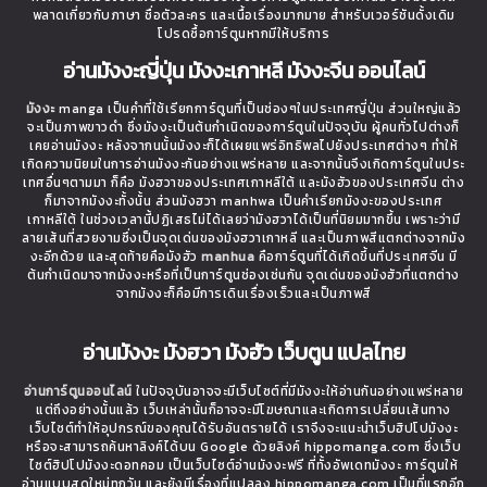
พลาดเกี่ยวกับภาษา ชื่อตัวละคร และเนื้อเรื่องมากมาย สำหรับเวอร์ชันดั้งเดิม
โปรดซื้อการ์ตูนหากมีให้บริการ
อ่านมังงะญี่ปุ่น มังงะเกาหลี มังงะจีน ออนไลน์
มังงะ
manga เป็นคำที่ใช้เรียกการ์ตูนที่เป็นช่องๆในประเทศญี่ปุ่น ส่วนใหญ่แล้ว
จะเป็นภาพขาวดำ ซึ่งมังงะเป็นต้นกำเนิดของการ์ตูนในปัจจุบัน ผู้คนทั่วไปต่างก็
เคยอ่านมังงะ หลังจากนนั้นมังงะก็ได้เผยแพร่อิทธิพลไปยังประเทศต่างๆ ทำให้
เกิดความนิยมในการอ่านมังงะกันอย่างแพร่หลาย และจากนั้นจึงเกิดการ์ตูนในประ
เทศอื่นๆตามมา ก็คือ มังฮวาของประเทศเกาหลีใต้ และมังฮัวของประเทศจีน ต่าง
ก็มาจากมังงะทั้งนั้น ส่วนมังฮวา manhwa เป็นคำเรียกมังงะของประเทศ
เกาหลีใต้ ในช่วงเวลานี้ปฏิเสธไม่ได้เลยว่ามังฮวาได้เป็นที่นิยมมากขึ้น เพราะว่ามี
ลายเส้นที่สวยงามซึ่งเป็นจุดเด่นของมังฮวาเกาหลี และเป็นภาพสีแตกต่างจากมัง
งะอีกด้วย และสุดท้ายคือมังฮัว
manhua
คือการ์ตูนที่ได้เกิดขึ้นที่ประเทศจีน มี
ต้นกำเนิดมาจากมังงะหรือที่เป็นการ์ตูนช่องเช่นกัน จุดเด่นของมังฮัวที่แตกต่าง
จากมังงะก็คือมีการเดินเรื่องเร็วและเป็นภาพสี
อ่านมังงะ มังฮวา มังฮัว เว็บตูน แปลไทย
อ่านการ์ตูนออนไลน์
ในปัจจุบันอาจจะมีเว็บไซต์ที่มีมังงะให้อ่านกันอย่างแพร่หลาย
แต่ถึงอย่างนั้นแล้ว เว็บเหล่านั้นก็อาจจะมีโฆษณาและเกิดการเปลี่ยนเส้นทาง
เว็บไซต์ทำให้อุปกรณ์ของคุณได้รับอันตรายได้ เราจึงจะแนะนำเว็บฮิปโปมังงะ
หรือจะสามารถค้นหาลิงค์ได้บน Google ด้วยลิงค์ hippomanga.com ซึ่งเว็บ
ไซต์ฮิปโปมังงะดอทคอม เป็นเว็บไซต์อ่านมังงะฟรี ที่ทั้งอัพเดทมังงะ การ์ตูนให้
อ่านแบบสดใหม่ทุกวัน และยังมีเรื่องที่แปลลง hippomanga.com เป็นที่แรกอีก